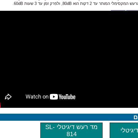
מותר עד 2 דקות הוא 80dB, ולפרק זמן עד 3 שעות 60dB.
וצמת רעש,עוצמת רעש db,
ם
מד רעש דיגיטלי SL-
יגיטלי
814