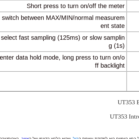
Short press to turn on/off the meter
to switch between MAX/MIN/normal measurem
ent state
 select fast sampling (125ms) or slow samplin
g (1s)
 enter data hold mode, long press to turn on/o
ff backlight
מד רעש UT353,מד דציבלים, מד רעש,מד דציבלי
מת רעש db,
UT353 E
UT353 Intr
 בחיי היומיום הוא למדידת עוצמת ה
קול
, שהוא הלחץ הדינמי של ה
אוויר
. באקוסטיקה מ