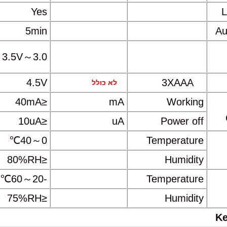
Yes
L
5min
Au
3.0～3.5V
4.5V
3XAAA
לא כולל
≤40mA
mA
Working
≤10uA
uA
Power off
0～40℃
Temperature
≤80%RH
Humidity
-20～60℃
Temperature
≤75%RH
Humidity
Ke