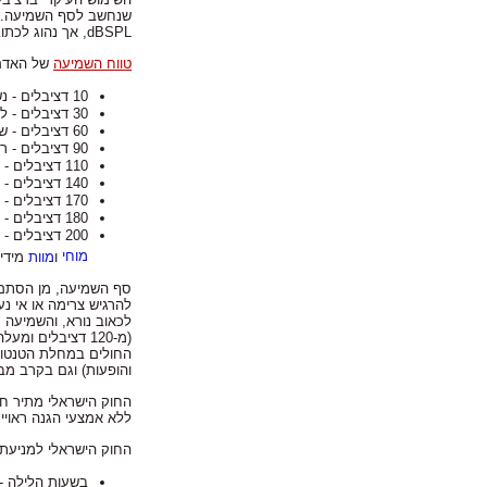
שנחשב לסף השמיעה. ללחץ זה מק
dBSPL, אך נהוג לכתוב רק "דציבל". לפי הגדרה זו, לחץ דינמי של פסקל אחד הוא רמת קול של 94 דציבל.
טווח השמיעה
של האדם הוא החל מ0 דציב
10 דציבלים - נשימה נורמלית
30 דציבלים - לחישה
60 דציבלים - שיחה רגילה
90 דציבלים - רכבת תחתית
110 דציבלים - בכי תינוק, צעקה חזקה, מוזיקה רועשת
140 דציבלים - מנוע מטוס סילון ממרחק 30 מטר
170 דציבלים -
180 דציבלים - מעריכים שזאת הייתה עוצמת הרעש בהתפרצות הרביעית של
200 דציבלים - עמידה במרחק קרוב מאוד לשיגור טיל. אף על פי שקשה מאוד להוכיח זאת, מקובל להניח כי שמיעת רעש ברמת דציבלים כזאת תגרום ל
מוחי
ו
מוות
מידי.
לכאוב נורא, והשמיעה 
(מ-120 דציבלים ומעלה), רוב הסיכויים ששיערה אחת לפחות תיפגע ותישבר, מה שמוביל לשמיעת צליל צורם הנקרא
החולים במחלת הטנטון,
והופעות) וגם בקרב מ
ללא אמצעי הגנה ראויים
החוק הישראלי למניעת 
בשעות הלילה - הרעש המקסימלי 