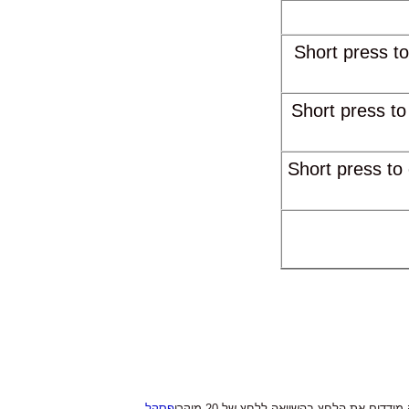
Short press 
Short press to
Short press to
ם,מד עוצמת רעש,עוצ
ודדים את הלחץ בהשוואה ללחץ של 20 מיקרו
פסקל
,