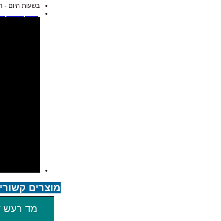
בשעות היום - הרעש המקסימלי ה
מד רעש,מד דציבלים,מד ע
מוצרים קשורי
מד רעש ד