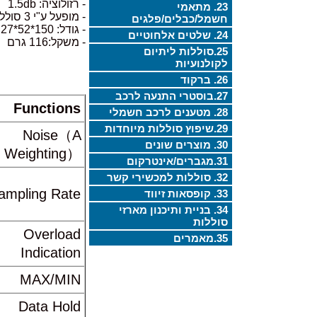
- רזולוציה: 1.5db
23. מתאמי
- מופעל ע"י 3 סוללות AAA
חשמל/כבלים/פלגים
- גודל: 150*52*27 מ"מ
24. שלטים אלחוטיים
- משקל:116 גרם
25.סוללות ליתיום
לקולנועיות
26. ברקוד
27.בוסטרי התנעה לרכב
Functions
28. מטענים לרכב חשמלי
29.שיפוץ סוללות מיוחדות
Noise（A
30. מוצרים שונים
Weighting）
31.מגברים/אינטרקום
32. סוללות למכשירי קשר
ampling Rate
33. קופסאות זיווד
34. בניית ותיכנון מארזי
סוללות
Overload
35.מאמרים
Indication
MAX/MIN
Data Hold