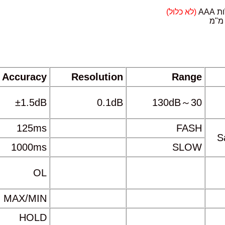
(לא כלול)
Accuracy
Resolution
Range
±1.5dB
0.1dB
30～130dB
125ms
FASH
S
1000ms
SLOW
OL
MAX/MIN
HOLD