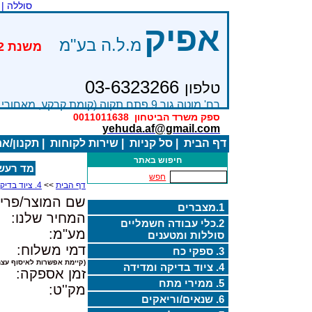
סוללה |
אפיק
מ.ל.ה בע"מ
03-6323266
טלפון
רח' מוטה גור 9 פתח תקוה (קומת קרקע, מאחורי בניין Bׂ )
ספק משרד הביטחון
0011011638
yehuda.af@gmail.com
דף הבית
|
סל קניות
|
שירות לקוחות
|
תקנון/א
חיפוש באתר
מד רעש T353
חפש
דף הבית
>>
4. ציוד בדיקה ומדידה
שם המוצר/פריט
1.מצברים
המחיר שלנו:
2.כלי עבודה חשמליים
מע"מ:
סוללות ומטענים
דמי משלוח:
3. ספקי כח
(קיימת אפשרות לאיסוף עצמ
4. ציוד בדיקה ומדידה
זמן אספקה:
5. ממירי מתח
מק''ט:
6. שנאים/וריאקים