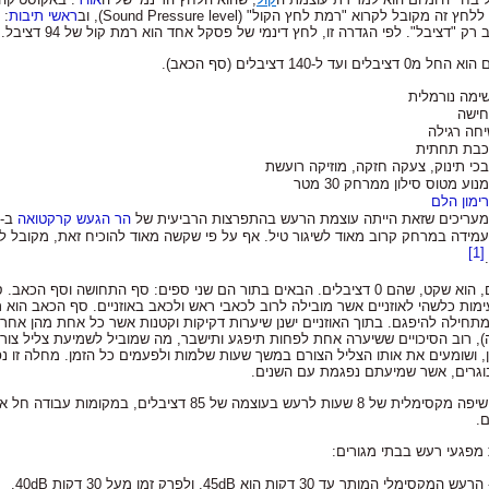
ובל לקרוא "רמת לחץ הקול" (Sound Pressure level), וב
ראשי תיבות
לים ועד ל-140 דציבלים (סף הכאב).
רימון הלם
הר הגעש
קרקטואה
ב-
[1]
מתחילה להיפגם. בתוך האוזניים ישנן שיערות דקיקות וקטנות אשר כל אחת מהן אח
 ושומעים את אותו הצליל הצורם במשך שעות שלמות ולפעמים כל הזמן. מחלה זו נפו
בוגרים, אשר שמיעתם נפגמת עם השנים.
.
מפגעי רעש בבתי מגורים:
המותר עד 30 דקות הוא 45dB. ולפרק זמן מעל 30 דקות 40dB.