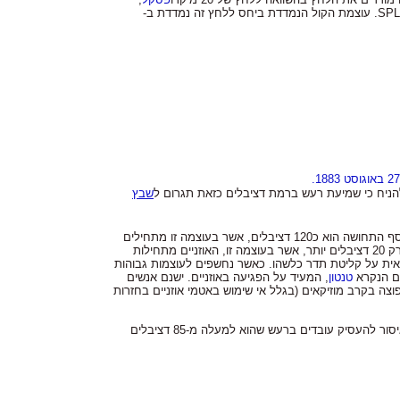
: SPL. עוצמת הקול הנמדדת ביחס ללחץ זה נמדדת ב-
27 באוגוסט
1883
.
שבץ
סף השמיעה, מן הסתם, הוא שקט, שהם 0 דציבלים. הבאים בתור הם שני ספים: סף התחושה וסף הכאב. סף התחושה הוא כ120 דציבלים, אשר בעוצמה זו מתחילים
להרגיש צרימה או אי נעימות כלשהי לאוזניים אשר מובילה לרוב לכאבי ראש ולכאב באוזניים. סף הכאב הוא רק 20 דציבלים יותר, אשר בעוצמה זו, האוזניים מתחילות
ראית על קליטת תדר כלשהו. כאשר נחשפים לעוצמות גבוהות
טנטון
, המעיד על הפגיעה באוזניים. ישנם אנשים
צה בקרב מוזיקאים (בגלל אי שימוש באטמי אוזניים בחזרות
החוק הישראלי מתיר חשיפה מקסימלית של 8 שעות לרעש בעוצמה של 85 דציבלים, במקומות עבודה חל איסור להעסיק עובדים ברעש שהוא למעלה מ-85 דציבלים