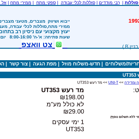
סוללות
|
רבי מודדים
|
סוללות לכלי עבודה
|
ספקי מתח
|
ממירי מתח
|
אל 
משנת 1992
ייבוא ושיווק
מצברים, מטעני מצברים
ממירי מתח,סוללות לכלי עבודה, מע
יעוץ מקצועי עם ניסיון רב בתחום
שעות פתיחה: א'-ה' 8:00-16:00 יום ו' 800-1200
צט וואצפ
חריות/משלוחים
|
חדש-משלוח מוזל
|
מפת הגעה
|
צור קשר
|
הס
U
>>
UNI-T
>> מד רעש UT353
:
מד רעש UT353
₪198.00
לא כולל מע"מ
₪29.00
י ללא תשלום נוסף)
1 ימי עסקים
UT353