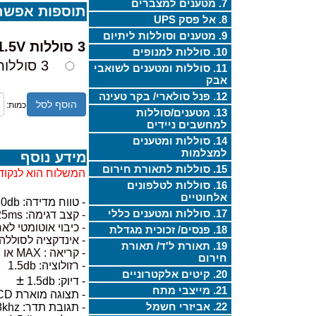
7. מטענים למצברים
תוספות אפשרי
8. אל פסק UPS
9. מטענים וסוללות ליתיום
3 סוללות AAA 1.5V:
10. סוללות למנופים
3 סוללות AAA 1.5V,
11. סוללות ומטענים לשואבי
אבק
12. פנל סולארי/ בקר טעינה
הוסף לסל
כמות:
13. מטענים/סוללות
למחשבים ניידים
14. סוללות ומטענים
למצלמות
מידע נוסף
15. סוללות לתאורת חירום
המשלוח הוא לנקוד
16. סוללות לטלפונים
אלחוטיים
- טווח מדידה: 30-130db
17. סוללות ומטענים כללי
- קצב דגימה: 125ms
- כיבוי אוטומטי לאחר 5 דקות (לחיסכון 
18. פנסים/ זכוכית מגדלת
- אינדקציה לסולל
19. תאורת ל'ד/ תאורת
- קריאה : MAX או MIN
חירום
- רזולוציה: 1.5db
20. קיטים אלקטרוניים
±
- דיוק: 1.5db
21. מייצבי מתח
- תצוגה מוארת LCD במידה 26*32 מ"מ
22. אביזרי חשמל
- תגובת תדר: 31.5hz-8khz