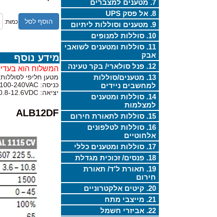
7. מטענים למצברים
8. אל פסק UPS
הוסף לסל
כמות:
9. מטענים וסוללות ליתיום
10. סוללות למנופים
11. סוללות ומטענים לשואבי
אבק
מידע נוסף
12. פנל סולארי/ בקר טעינה
המשלוח הוא בעדיפ
13. מטענים/סוללות
מטען חליפי לסוללות לי
כניסה: 100-240VAC
למחשבים ניידים
יציאה: 10.8-12.6VDC
14. סוללות ומטענים
למצלמות
ALB12DF
15. סוללות לתאורת חירום
16. סוללות לטלפונים
אלחוטיים
17. סוללות ומטענים כללי
18. פנסים/ זכוכית מגדלת
19. תאורת ל'ד/ תאורת
חירום
20. קיטים אלקטרוניים
21. מייצבי מתח
22. אביזרי חשמל