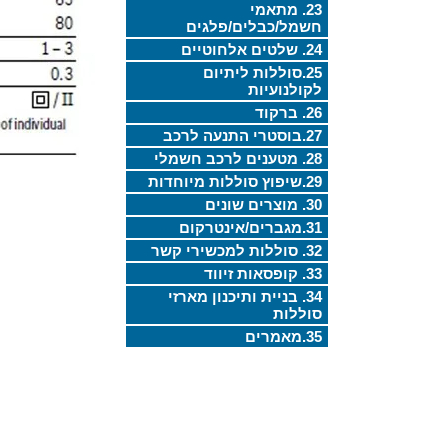
23. מתאמי
חשמל/כבלים/פלגים
24. שלטים אלחוטיים
25.סוללות ליתיום
לקולנועיות
26. ברקוד
27.בוסטרי התנעה לרכב
28. מטענים לרכב חשמלי
29.שיפוץ סוללות מיוחדות
30. מוצרים שונים
31.מגברים/אינטרקום
32. סוללות למכשירי קשר
33. קופסאות זיווד
34. בניית ותיכנון מארזי
סוללות
35.מאמרים