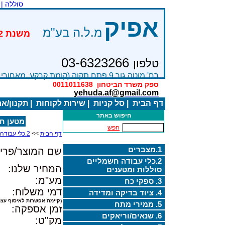
סוללה |
אפיק
מ.ל.ה בע"מ
03-6323266
טלפון
רח' מוטה גור 9 פתח תקוה (קומת קרקע, מאחורי בניין Bׂ )
ספק משרד הביטחון
0011011638
yehuda.af@gmail.com
דף הבית
|
סל קניות
|
שירות לקוחות
|
תקנון/א
חיפוש באתר
מטען חליפי ל
חפש
דף הבית
>>
2.כלי עבודה חשמליים סוללות ומטענים
1.מצברים
שם המוצר/פריט
2.כלי עבודה חשמליים
המחיר שלנו:
סוללות ומטענים
מע"מ:
3. ספקי כח
דמי משלוח:
4. ציוד בדיקה ומדידה
(קיימת אפשרות לאיסוף עצמ
5. ממירי מתח
זמן אספקה:
6. שנאים/וריאקים
מק''ט: