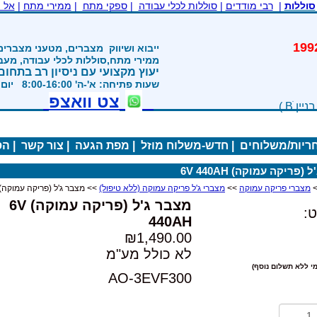
סוללות
|
רבי מודדים
|
סוללות לכלי עבודה
|
ספקי מתח
|
ממירי מתח
|
אל 
משנת 1992
ייבוא ושיווק
מצברים, מטעני מצברים
ממירי מתח,סוללות לכלי עבודה, מע
יעוץ מקצועי עם ניסיון רב בתחום
שעות פתיחה: א'-ה' 8:00-16:00 יום ו' 800-1200
צט וואצפ
חריות/משלוחים
|
חדש-משלוח מוזל
|
מפת הגעה
|
צור קשר
|
הס
(פריקה עמוקה) 6V 440AH
מצברי פריקה עמוקה
>>
מצברי ג'ל פריקה עמוקה (ללא טיפול)
>> מצבר ג'ל (פריקה עמוקה) V 440AH
מצבר ג'ל (פריקה עמוקה) 6V
:
440AH
₪1,490.00
לא כולל מע"מ
י ללא תשלום נוסף)
AO-3EVF300