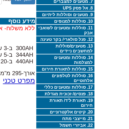
7. מטענים למצברים
8. אל פסק UPS
9. מטענים וסוללות ליתיום
מידע נוסף
10. סוללות למנופים
ללא משלוח- אי
11. סוללות ומטענים לשואבי
אבק
12. פנל סולארי/ בקר טעינה
13. מטענים/סוללות
300AH ב-3 שעות
למחשבים ניידים
344AH ב-5 שעות
14. סוללות ומטענים
440AH ב-20 שעות
למצלמות
15. סוללות לתאורת חירום
אורך-295 מ"מ, רוחב-178 מ"מ, גובה-346 מ"מ, משקל- 54ק"ג
16. סוללות לטלפונים
מפרט טכני
אלחוטיים
17. סוללות ומטענים כללי
18. פנסים/ זכוכית מגדלת
19. תאורת ל'ד/ תאורת
חירום
20. קיטים אלקטרוניים
21. מייצבי מתח
22. אביזרי חשמל