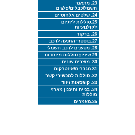
23. מתאמי
חשמל/כבלים/פלגים
24. שלטים אלחוטיים
25.סוללות ליתיום
לקולנועיות
26. ברקוד
27.בוסטרי התנעה לרכב
28. מטענים לרכב חשמלי
29.שיפוץ סוללות מיוחדות
30. מוצרים שונים
31.מגברים/אינטרקום
32. סוללות למכשירי קשר
33. קופסאות זיווד
34. בניית ותיכנון מארזי
סוללות
35.מאמרים