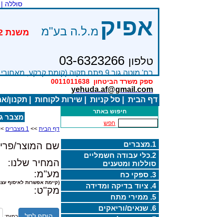
סוללה |
אפיק
מ.ל.ה בע"מ
03-6323266
טלפון
רח' מוטה גור 9 פתח תקוה (קומת קרקע, מאחורי בניין Bׂ )
ספק משרד הביטחון
0011011638
yehuda.af@gmail.com
דף הבית
|
סל קניות
|
שירות לקוחות
|
תקנון/א
חיפוש באתר
מצבר ג'ל 
חפש
דף הבית
>>
1.מצברים
>>
1.מצברים
שם המוצר/פריט
2.כלי עבודה חשמליים
המחיר שלנו:
סוללות ומטענים
מע"מ:
3. ספקי כח
(קיימת אפשרות לאיסוף עצמ
4. ציוד בדיקה ומדידה
מק''ט:
5. ממירי מתח
6. שנאים/וריאקים
הוסף לסל
כמות: