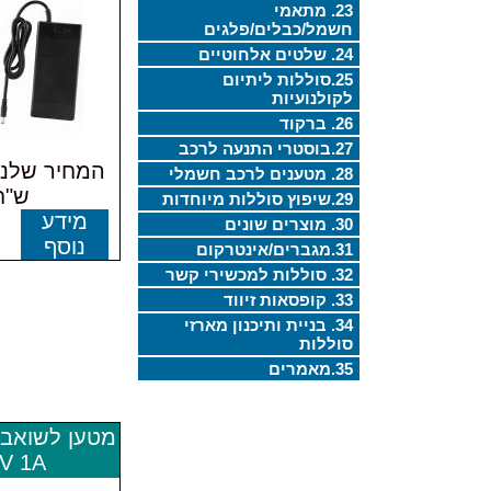
23. מתאמי
חשמל/כבלים/פלגים
24. שלטים אלחוטיים
25.סוללות ליתיום
לקולנועיות
26. ברקוד
27.בוסטרי התנעה לרכב
28. מטענים לרכב חשמלי
ש"ח
29.שיפוץ סוללות מיוחדות
מידע
30. מוצרים שונים
נוסף
31.מגברים/אינטרקום
32. סוללות למכשירי קשר
33. קופסאות זיווד
34. בניית ותיכנון מארזי
סוללות
35.מאמרים
V 1A