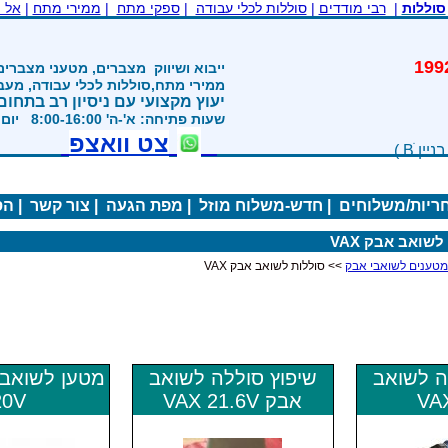
סוללות
|
רבי מודדים
|
סוללות לכלי עבודה
|
ספקי מתח
|
ממירי מתח
|
אל 
משנת 1992
ייבוא ושיווק
מצברים, מטעני מצברים
ממירי מתח,סוללות לכלי עבודה, מע
יעוץ מקצועי עם ניסיון רב בתחום
שעות פתיחה: א'-ה' 8:00-16:00 יום ו' 800-1200
צט וואצפ
חריות/משלוחים
|
חדש-משלוח מוזל
|
מפת הגעה
|
צור קשר
|
הס
שואב אבק VAX
>> סוללות לשואב אבק VAX
ה לשואב
שיפוץ סוללה לשואב
אבק VAX 21.6V
20V