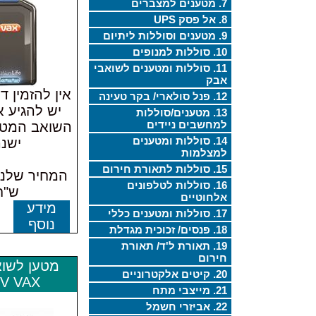
7. מטענים למצברים
8. אל פסק UPS
9. מטענים וסוללות ליתיום
10. סוללות למנופים
11. סוללות ומטענים לשואבי
אבק
אין להזמין 
12. פנל סולארי/ בקר טעינה
יש להגיע א
13. מטענים/סוללות
למחשבים ניידים
השואב המטע
14. סוללות ומטענים
ישנ
למצלמות
15. סוללות לתאורת חירום
16. סוללות לטלפונים
ש"ח
אלחוטיים
מידע
17. סוללות ומטענים כללי
נוסף
18. פנסים/ זכוכית מגדלת
19. תאורת ל'ד/ תאורת
חירום
מטען לשו
20. קיטים אלקטרוניים
6V VAX
21. מייצבי מתח
22. אביזרי חשמל