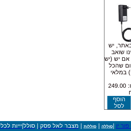
באתר, יש
נו שואב
אם יש (יש
ום שהכל
) במלאי
המחיר שלנו: 249.00
הוסף
לסל
פור יו
|
|
|
מצבר לאל פסק
|
סולל|יייות לכלי
סוללה
סוללות