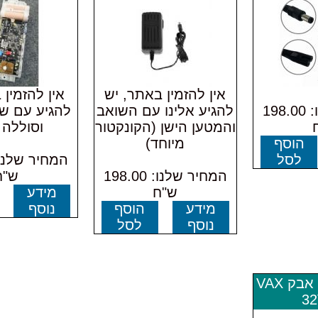
אין להזמין באתר, יש
אין להזמין
המחיר שלנו: 198.00
להגיע אלינו עם השואב
להגיע עם ש
והמטען הישן (הקונקטור
וסוללה 
הוסף
מיוחד)
לסל
המחיר שלנו: 198.00
ש"ח
ש"ח
מידע
מידע
הוסף
נוסף
נוסף
לסל
מטען לשואב אבק VAX
32