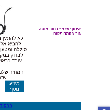
איסוף עצמי: רחוב
מוטה
גור 9 פתח תקוה
לא להזמין 
להביא אלי
סוללה ומטען 
לבדוק במק
עובד כראוי
ש"ח
מידע
נוסף
ברקוד 