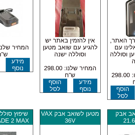
דרך האתר,
אין להזמין באתר יש
לינו עם
להגיע עם שואב מטען
ן וסוללה
וסוללה ישנה
ש"ח
ה
מידע
המחיר שלנו: 298.00
נוסף
המחיר שלנו: 298.00
ש"ח
מידע
הוסף
הוסף
נוסף
לסל
לסל
אב אבק
מטען לשואב אבק VAX
שיפוץ סולל
ADE 2 MAX
36V
21.