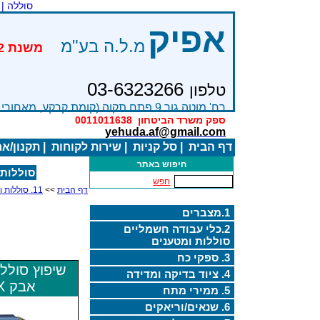
סוללה |
אפיק
מ.ל.ה בע"מ
03-6323266
טלפון
רח' מוטה גור 9 פתח תקוה (קומת קרקע, מאחורי בניין Bׂ )
ספק משרד הביטחון
0011011638
yehuda.af@gmail.com
דף הבית
|
סל קניות
|
שירות לקוחות
|
תקנון/א
חיפוש באתר
סוללות ל
חפש
דף הבית
>>
11. סוללות ומטענים לשואבי אבק
1.מצברים
2.כלי עבודה חשמליים
סוללות ומטענים
3. ספקי כח
שיפוץ סולל
4. ציוד בדיקה ומדידה
אבק VAX
5. ממירי מתח
6. שנאים/וריאקים