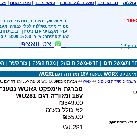
סוללות
|
רבי מודדים
|
סוללות לכלי עבודה
|
ספקי מתח
|
ממירי מתח
|
אל 
משנת 1992
ייבוא ושיווק
מצברים, מטעני מצברים
ממירי מתח,סוללות לכלי עבודה, מע
יעוץ מקצועי עם ניסיון רב בתחום
שעות פתיחה: א'-ה' 8:00-16:00 יום ו' 800-1200
צט וואצפ
חריות/משלוחים
|
חדש-משלוח מוזל
|
מפת הגעה
|
צור קשר
|
הס
ענת 16V ומזוודה דגם WU281
>>
worx
>> מברגת אימפקט WORX נטענת 16V ומזוודה דגם WU281
מברגת אימפקט WORX נטענ
:
16V ומזוודה דגם WU281
₪649.00
לא כולל מע"מ
₪55.00
י ללא תשלום נוסף)
WU281