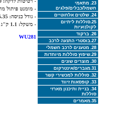
- רטיטות לדקה: 0-3000
23. מתאמי
חשמל/כבלים/פלגים
- מומנט פיתול מרבי: 
24. שלטים אלחוטיים
- גודל כניסה: 6.35 מ"מ משושה
25.סוללות ליתיום
- משקל: 1.1 ק"ג
לקולנועיות
26. ברקוד
WU281
27.בוסטרי התנעה לרכב
28. מטענים לרכב חשמלי
29.שיפוץ סוללות מיוחדות
30. מוצרים שונים
31.מגברים/אינטרקום
32. סוללות למכשירי קשר
33. קופסאות זיווד
34. בניית ותיכנון מארזי
סוללות
35.מאמרים