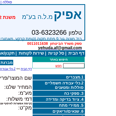
סוללה |
אפיק
מ.ל.ה בע"מ
03-6323266
טלפון
רח' מוטה גור 9 פתח תקוה (קומת קרקע, מאחורי בניין Bׂ )
ספק משרד הביטחון
0011011638
yehuda.af@gmail.com
דף הבית
|
סל קניות
|
שירות לקוחות
|
תקנון/א
חיפוש באתר
מברגת אימפקט WORX נט
חפש
דף הבית
>>
2.כלי עבודה חשמליים סוללות ומטענים
1.מצברים
שם המוצר/פריט
2.כלי עבודה חשמליים
המחיר שלנו:
סוללות ומטענים
מע"מ:
3. ספקי כח
דמי משלוח:
4. ציוד בדיקה ומדידה
(קיימת אפשרות לאיסוף עצמ
5. ממירי מתח
מק''ט:
6. שנאים/וריאקים