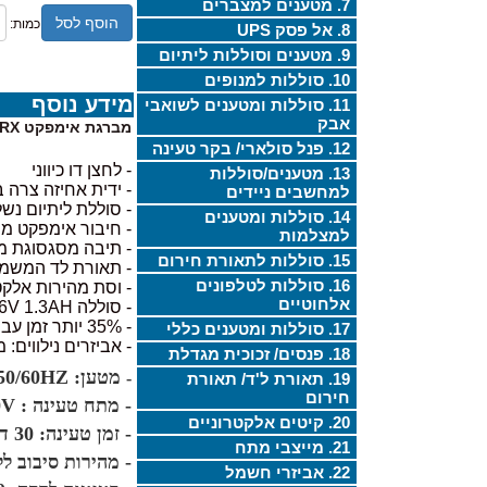
7. מטענים למצברים
הוסף לסל
כמות:
8. אל פסק UPS
9. מטענים וסוללות ליתיום
10. סוללות למנופים
מידע נוסף
11. סוללות ומטענים לשואבי
אבק
מברגת אימפקט WORX נטענת 16V WU281
12. פנל סולארי/ בקר טעינה
- לחצן דו כיווני
13. מטענים/סוללות
- ידית אחיזה צרה
למחשבים ניידים
- סוללת ליתיום נש
14. סוללות ומטענים
- חיבור אימפקט מ
למצלמות
- תיבה מסגסוגת מג
15. סוללות לתאורת חירום
- תאורת לד המשמש
16. סוללות לטלפונים
- וסת מהירות אלקטר
אלחוטיים
- סוללה 16V 1.3AH
- 35% יותר זמן עבודה בהשוואת לסוללה של 12V
17. סוללות ומטענים כללי
- אביזרים נילווים: מזוודה ק
18. פנסים/ זכוכית מגדלת
מטען: 78W 100-240V 50/60HZ
-
19. תאורת ל'ד/ תאורת
חירום
- מתח טעינה : 3A 14.4V-20V
20. קיטים אלקטרוניים
- זמן טעינה: 30 דקות
21. מייצבי מתח
- מהירות סיבוב ללא עומס
22. אביזרי חשמל