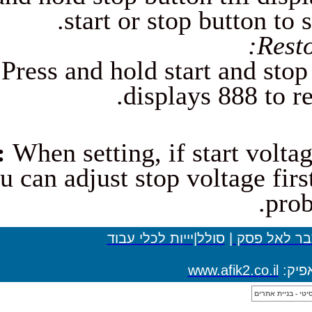
start or stop b
Press and hold start a
displays 
Note:
When setting, if sta
you can adjust stop volt
ולל|יייות לכלי עבוד
www.af