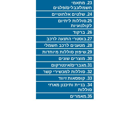
23. מתאמי
חשמל/כבלים/פלגים
24. שלטים אלחוטיים
25.סוללות ליתיום
לקולנועיות
26. ברקוד
27.בוסטרי התנעה לרכב
28. מטענים לרכב חשמלי
29.שיפוץ סוללות מיוחדות
30. מוצרים שונים
31.מגברים/אינטרקום
32. סוללות למכשירי קשר
33. קופסאות זיווד
34. בניית ותיכנון מארזי
סוללות
35.מאמרים