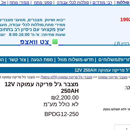
סוללות
|
רבי מודדים
|
סוללות לכלי עבודה
|
ספקי מתח
|
ממירי מתח
|
אל 
משנת 1992
ייבוא ושיווק
מצברים, מטעני מצברים
ממירי מתח,סוללות לכלי עבודה, מע
יעוץ מקצועי עם ניסיון רב בתחום
שעות פתיחה: א'-ה' 8:00-16:00 יום ו' 800-1200
צט וואצפ
חריות/משלוחים
|
חדש-משלוח מוזל
|
מפת הגעה
|
צור קשר
|
הס
פריקה עמוקה 12V 250AH
מצברי פריקה עמוקה
>>
מצברי ג'ל פריקה עמוקה (ללא טיפול)
>> מצבר ג'ל פריקה עמוקה 12V 250AH
מצבר ג'ל פריקה עמוקה 12V
:
250AH
₪2,200.00
לא כולל מע"מ
י ללא תשלום נוסף)
BPDG12-250