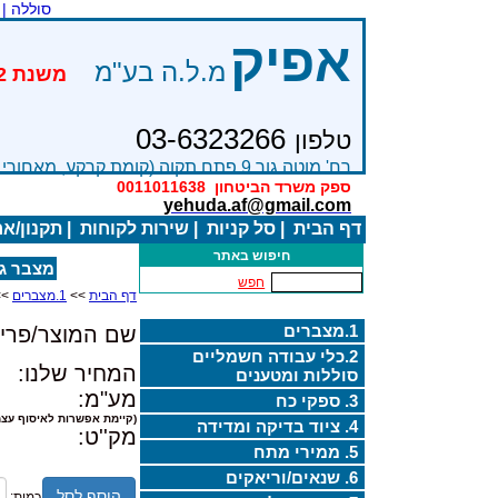
סוללה |
אפיק
מ.ל.ה בע"מ
03-6323266
טלפון
רח' מוטה גור 9 פתח תקוה (קומת קרקע, מאחורי בניין Bׂ )
ספק משרד הביטחון
0011011638
yehuda.af@gmail.com
דף הבית
|
סל קניות
|
שירות לקוחות
|
תקנון/א
חיפוש באתר
מצבר ג'ל 
חפש
דף הבית
>>
1.מצברים
>>
1.מצברים
שם המוצר/פריט
2.כלי עבודה חשמליים
המחיר שלנו:
סוללות ומטענים
מע"מ:
3. ספקי כח
(קיימת אפשרות לאיסוף עצמ
4. ציוד בדיקה ומדידה
מק''ט:
5. ממירי מתח
6. שנאים/וריאקים
הוסף לסל
כמות: