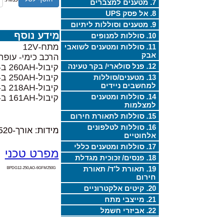
7. מטענים למצברים
8. אל פסק UPS
9. מטענים וסוללות ליתיום
מידע נוסף
10. סוללות למנופים
מתח-12V
11. סוללות ומטענים לשואבי
אבק
הרכב כימי- עופרת
12. פנל סולארי/ בקר טעינה
קיבול-260AH ב- 20 שעות
קיבול-250AH ב- 10 שעות
13. מטענים/סוללות
למחשבים ניידים
קיבול-218AH ב- 5 שעות
14. סוללות ומטענים
קיבול-161AH ב- 1 שעות
למצלמות
15. סוללות לתאורת חירום
16. סוללות לטלפונים
מידות: אורך-520מ"מ, רוחב-269מ"מ, גובה-220מ"מ,
אלחוטיים
17. סוללות ומטענים כללי
מפרט טכני
18. פנסים/ זכוכית מגדלת
19. תאורת ל'ד/ תאורת
BPDG12-250,AO-6GFM250G
חירום
20. קיטים אלקטרוניים
21. מייצבי מתח
22. אביזרי חשמל