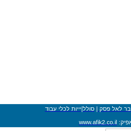
ולל|יייות לכלי עבוד
www.af