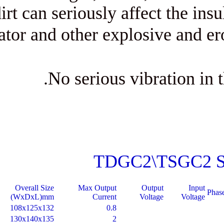
dirt can seriously affec
regulator and other explosi
No serious vibra
TDGC2\TS
Weight
Overall Size
Max Output
Outpu
KG
(WxDxL)mm
Current
Voltag
2.1
108x125x132
0.8
3.2
130x140x135
2