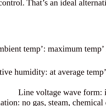
power-control. That’s an ideal
Ambient temp’: maximum
Air relative humidity: at aver
Line voltage wav
Insulation: no gas, steam, 