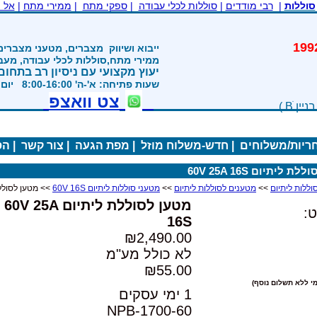
סוללות
|
רבי מודדים
|
סוללות לכלי עבודה
|
ספקי מתח
|
ממירי מתח
|
אל 
משנת 1992
ייבוא ושיווק
מצברים, מטעני מצברים
ממירי מתח,סוללות לכלי עבודה, מע
יעוץ מקצועי עם ניסיון רב בתחום
שעות פתיחה: א'-ה' 8:00-16:00 יום ו' 800-1200
צט וואצפ
חריות/משלוחים
|
חדש-משלוח מוזל
|
מפת הגעה
|
צור קשר
|
הס
 ליתיום 60V 25A 16S
>>
מטענים לסוללות ליתיום
>>
מטעני סוללות ליתיום 60V 16S
>> מטען לסוללת ליתיו
מטען לסוללת ליתיום 60V 25A
:
16S
₪2,490.00
לא כולל מע"מ
₪55.00
י ללא תשלום נוסף)
1 ימי עסקים
NPB-1700-60