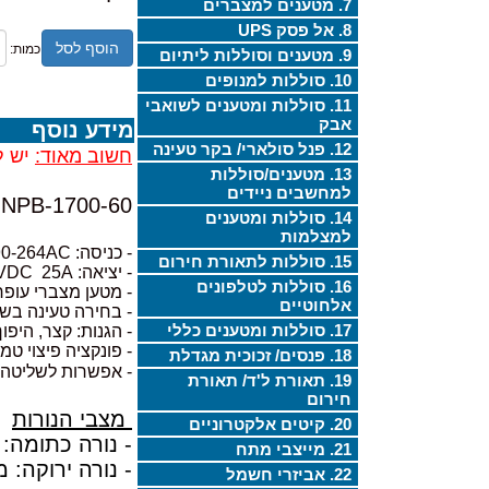
7. מטענים למצברים
8. אל פסק UPS
הוסף לסל
כמות:
9. מטענים וסוללות ליתיום
10. סוללות למנופים
11. סוללות ומטענים לשואבי
אבק
מידע נוסף
12. פנל סולארי/ בקר טעינה
חשוב מאוד:
יש ל
13. מטענים/סוללות
למחשבים ניידים
NPB-1700-60
14. סוללות ומטענים
למצלמות
- כניסה: 90-264AC
15. סוללות לתאורת חירום
- יציאה: 67.2VDC 25A
16. סוללות לטלפונים
- מטען מצברי עופרת, חומצ
אלחוטיים
- בחירה טעינה בשלבים: 2 א
17. סוללות ומטענים כללי
- הגנות: קצר, היפ
- פונקציה פיצוי טמ
18. פנסים/ זכוכית מגדלת
- אפשרות לשליטה 
19. תאורת ל'ד/ תאורת
חירום
מצבי הנורות
20. קיטים אלקטרוניים
- נורה כתומה: 
21. מייצבי מתח
- נורה ירוקה: 
22. אביזרי חשמל