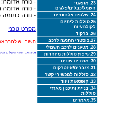
- נורה אדומה:
23. מתאמי
- נורה אדומה 
חשמל/כבלים/פלגים
- נורה כתומה 
24. שלטים אלחוטיים
25.סוללות ליתיום
לקולנועיות
מפרט טכני
26. ברקוד
27.בוסטרי התנעה לרכב
חשוב: יש לחבר את
28. מטענים לרכב חשמלי
29.שיפוץ סוללות מיוחדות
מטען לרכב תפעולי,מטען לרכב תפעולי 48V,מטען לרכב חשמלי,מטען לרכב חשמלי 48V,מטען לרכב שטח חשמלי תפעולי,מטען לרכב שטח חשמלי תפעולי 48V,מטען לרכב קלאב קאר 48v,מטען לקולנועית 48V,קלאב קאר חשמלי,מטרו מוטור,רכב
30. מוצרים שונים
31.מגברים/אינטרקום
32. סוללות למכשירי קשר
33. קופסאות זיווד
34. בניית ותיכנון מארזי
סוללות
35.מאמרים