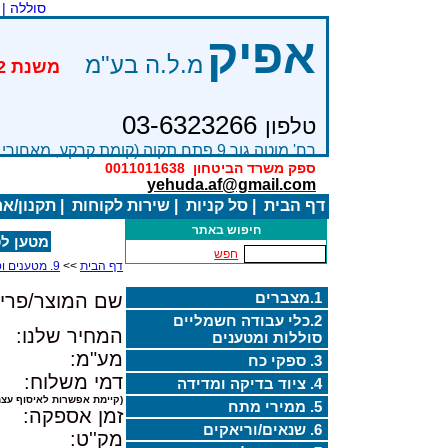
סוללה |
אפיק
מ.ל.ה בע"מ
03-6323266
טלפון
רח' מוטה גור 9 פתח תקוה (קומת קרקע, מאחורי בניין Bׂ )
ספק משרד הביטחון
0011011638
yehuda.af@gmail.com
דף הבית
|
סל קניות
|
שירות לקוחות
|
תקנון/א
חיפוש באתר
מטען לסוללת
חפש
דף הבית
>>
9. מטענים וסוללות ליתיום
1.מצברים
שם המוצר/פריט
2.כלי עבודה חשמליים
המחיר שלנו:
סוללות ומטענים
מע"מ:
3. ספקי כח
דמי משלוח:
4. ציוד בדיקה ומדידה
(קיימת אפשרות לאיסוף עצמ
5. ממירי מתח
זמן אספקה:
6. שנאים/וריאקים
מק''ט: