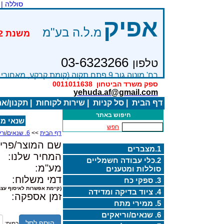
סוללה |
אפיק
מ.ל.ה בע"מ
03-6323266
טלפון
רח' מוטה גור 9 פתח תקוה (קומת קרקע, מאחורי בניין Bׂ )
ספק משרד הביטחון
0011011638
yehuda.af@gmail.com
דף הבית
|
סל קניות
|
שירות לקוחות
|
תקנון/א
חיפוש באתר
שנאי מבדל  50VA
חפש
דף הבית
>>
6. שנאים/וריאקים
שם המוצר/פריט
1.מצברים
המחיר שלנו:
2.כלי עבודה חשמליים
מע"מ:
סוללות ומטענים
דמי משלוח:
3. ספקי כח
(קיימת אפשרות לאיסוף עצמ
4. ציוד בדיקה ומדידה
זמן אספקה:
5. ממירי מתח
6. שנאים/וריאקים
הוסף לסל
כמות: