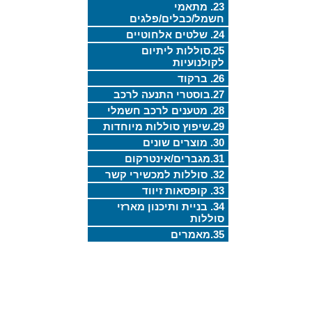
23. מתאמי
חשמל/כבלים/פלגים
24. שלטים אלחוטיים
25.סוללות ליתיום
לקולנועיות
26. ברקוד
27.בוסטרי התנעה לרכב
28. מטענים לרכב חשמלי
29.שיפוץ סוללות מיוחדות
30. מוצרים שונים
31.מגברים/אינטרקום
32. סוללות למכשירי קשר
33. קופסאות זיווד
34. בניית ותיכנון מארזי
סוללות
35.מאמרים