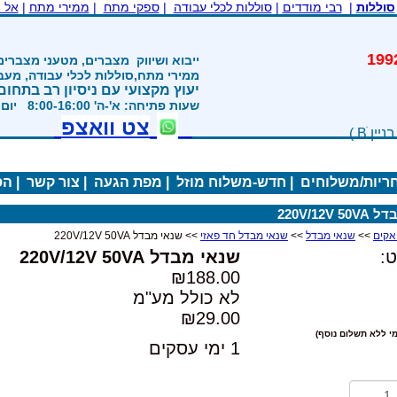
סוללות
|
רבי מודדים
|
סוללות לכלי עבודה
|
ספקי מתח
|
ממירי מתח
|
אל 
משנת 1992
ייבוא ושיווק
מצברים, מטעני מצברים
ממירי מתח,סוללות לכלי עבודה, מע
יעוץ מקצועי עם ניסיון רב בתחום
שעות פתיחה: א'-ה' 8:00-16:00 יום ו' 800-1200
צט וואצפ
חריות/משלוחים
|
חדש-משלוח מוזל
|
מפת הגעה
|
צור קשר
|
הס
220V/12V
>>
שנאי מבדל
>>
שנאי מבדל חד פאזי
>> שנאי מבדל 220V/12V 50VA
:
שנאי מבדל 220V/12V 50VA
₪188.00
לא כולל מע"מ
₪29.00
י ללא תשלום נוסף)
1 ימי עסקים