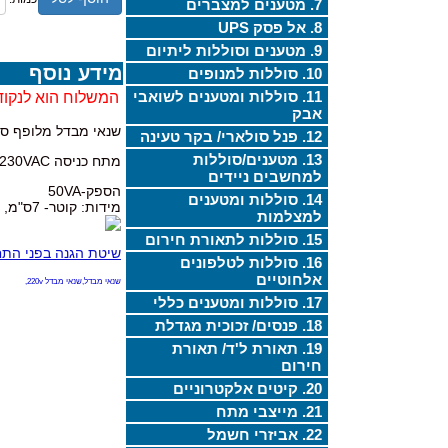
7. מטענים למצברים
8. אל פסק UPS
9. מטענים וסוללות ליתיום
מידע נוסף
10. סוללות למנופים
11. סוללות ומטענים לשואבי
המשלוח הוא לנקוד
אבק
שנאי מבדל מלופף ס
12. פנל סולארי/ בקר טעינה
13. מטענים/סוללות
מתח כניסה 230VAC, מתח יציאה יחיד 12VAC
למחשבים ניידים
הספק-50VA
14. סוללות ומטענים
מידות: קוטר- 7ס"מ, גובה- 7 ס"מ
למצלמות
15. סוללות לתאורת חירום
שיטת הגנה בפני התח
16. סוללות לטלפונים
אלחוטיים
שנאי מבדל,שנאי מבדל 220v,
17. סוללות ומטענים כללי
18. פנסים/ זכוכית מגדלת
19. תאורת ל'ד/ תאורת
חירום
20. קיטים אלקטרוניים
21. מייצבי מתח
22. אביזרי חשמל