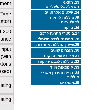
23. מתאמי
ement
חשמל/כבלים/פלגים
24. שלטים אלחוטיים
 Time
25.סוללות ליתיום
cator)
לקולנועיות
26. ברקוד
ut
27.בוסטרי התנעה לרכב
dance
28. מטענים לרכב חשמלי
29.שיפוץ סוללות מיוחדות
input
30. מוצרים שונים
31.מגברים/אינטרקום
(with
32. סוללות למכשירי קשר
ttons
33. קופסאות זיווד
ssed)
34. בניית ותיכנון מארזי
סוללות
35.מאמרים
rating
rating