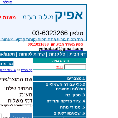
סוללה |
אפיק
מ.ל.ה בע"מ
03-6323266
טלפון
רח' מוטה גור 9 פתח תקוה (קומת קרקע, מאחורי בניין Bׂ )
ספק משרד הביטחון
0011011638
yehuda.af@gmail.com
דף הבית
|
סל קניות
|
שירות לקוחות
|
תקנון/א
חיפוש באתר
מד מתח נו
חפש
דף הבית
>>
4. ציוד בדיקה ומדידה
1.מצברים
שם המוצר/פריט
2.כלי עבודה חשמליים
המחיר שלנו:
סוללות ומטענים
מע"מ:
3. ספקי כח
דמי משלוח:
4. ציוד בדיקה ומדידה
(קיימת אפשרות לאיסוף עצמ
5. ממירי מתח
6. שנאים/וריאקים
הוסף לסל
כמות: