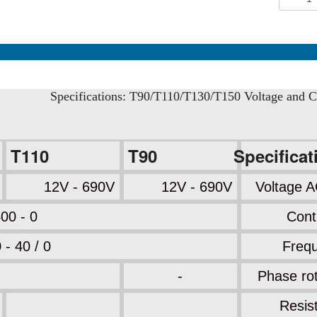
Specifications: T90/T110/T130/T150 Voltage and Co
T110
T90
Specificat
12V - 690V
12V - 690V
Voltage 
0 - 400 kΩ
Cont
0 / 40 - 400 Hz
Freq
-
Phase rot
Resis
-
-