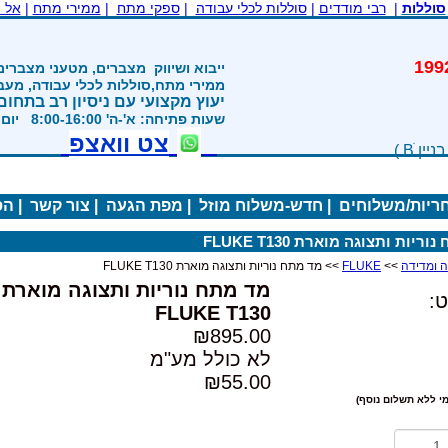
סוללות
|
רבי מודדים
|
סוללות לכלי עבודה
|
ספקי מתח
|
ממירי מתח
|
אל 
משנת 1992
ייבוא ושיווק
מצברים, מטעני מצברים
ממירי מתח,סוללות לכלי עבודה, מע
יעוץ מקצועי עם ניסיון רב בתחום
שעות פתיחה: א'-ה' 8:00-16:00 יום ו' 800-1200
צט וואצפ
חריות/משלוחים
|
חדש-משלוח מוזל
|
מפת הגעה
|
צור קשר
|
הס
ריות ותצוגה מוארת FLUKE T130
>>
FLUKE
>> מד מתח נוריות ותצוגה מוארת FLUKE T130
מד מתח נוריות ותצוגה מוארת
:
FLUKE T130
₪895.00
לא כולל מע"מ
₪55.00
י ללא תשלום נוסף)