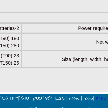
2-AAA batteries
Power requir
180 g (T90)
Net w
280 g (T110. T130, T150)
23 x 6.5 x 3.8 cm (T90)
Size (length, width, h
26 x 7 x 3.8 cm (T110, T130, T150)
פור יו
|
|
|
מצבר לאל פסק
|
סולל|יייות לכלי
סוללה
סוללות