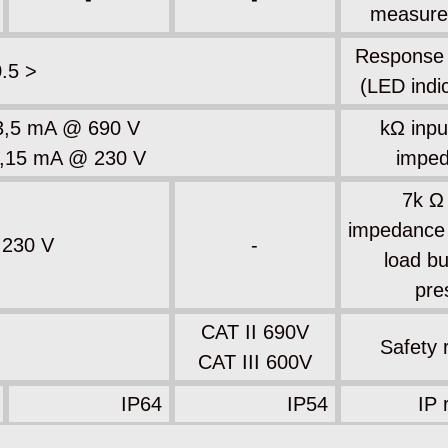
measur
Response
< 0.5 s
(LED indi
 3,5 mA @ 690 V
200 kΩ inp
1,15 mA @ 230 V
impe
7k Ω 
impedance 
 230 V
-
load bu
pre
CAT II 690V
Safety 
CAT III 600V
IP64
IP54
IP 