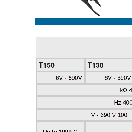
T150
T130
6V - 690V
6V - 690V
100 V - 690 V
Up to 1999 Ω
-