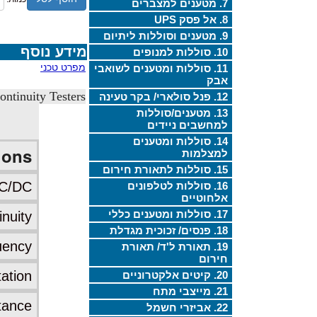
7. מטענים למצברים
8. אל פסק UPS
9. מטענים וסוללות ליתיום
מידע נוסף
10. סוללות למנופים
מפרט טכני
11. סוללות ומטענים לשואבי
אבק
ntinuity Testers
12. פנל סולארי/ בקר טעינה
13. מטענים/סוללות
למחשבים ניידים
14. סוללות ומטענים
ions
למצלמות
15. סוללות לתאורת חירום
AC/DC
16. סוללות לטלפונים
אלחוטיים
17. סוללות ומטענים כללי
inuity
18. פנסים/ זכוכית מגדלת
uency
19. תאורת ל'ד/ תאורת
חירום
ation
20. קיטים אלקטרוניים
21. מייצבי מתח
tance
22. אביזרי חשמל