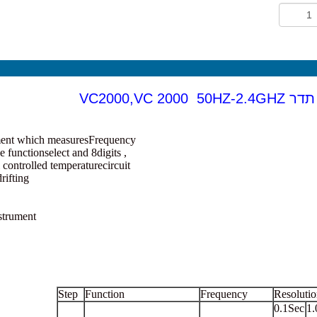
VC2000,VC 2
intelligent multi- function instrument which measuresFrequency
, Crystal. it has 4 step gate time, 5 range functionselect and 8digits
function dependon single CPU, A crystal controlled temperaturecircuit
for the temperature drifting
input terminals on this instrument
Step
Function
Frequency
Resoluti
0.1Sec
1.