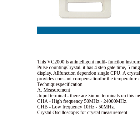
This VC2000 is an
Pulse counting
display. All
provides constant compensation
Technique
specification
A. Measurement
.
Input terminal - there are 3
CHA - High frequency 50MHz - 24000MHz.
CHB - Low frequency 10Hz - 50MHz.
Crystal Oscilloscope: for crystal measurement