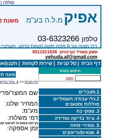
סוללה |
אפיק
מ.ל.ה בע"מ
03-6323266
טלפון
רח' מוטה גור 9 פתח תקוה (קומת קרקע, מאחורי בניין Bׂ )
ספק משרד הביטחון
0011011638
yehuda.af@gmail.com
דף הבית
|
סל קניות
|
שירות לקוחות
|
תקנון/א
חיפוש באתר
מונה תדר שולחנ
חפש
דף הבית
>>
4. ציוד בדיקה ומדידה
1.מצברים
שם המוצר/פריט
2.כלי עבודה חשמליים
המחיר שלנו:
סוללות ומטענים
מע"מ:
3. ספקי כח
דמי משלוח:
4. ציוד בדיקה ומדידה
(קיימת אפשרות לאיסוף עצמ
5. ממירי מתח
זמן אספקה:
6. שנאים/וריאקים