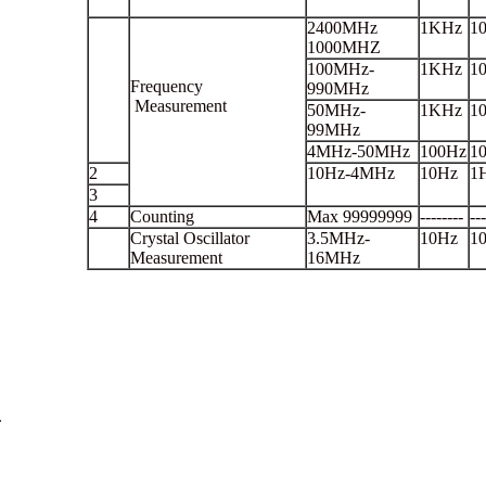
2400MHz
1KHz
1
1000MHZ
100MHz-
1KHz
1
Frequency
990MHz
Measurement
50MHz-
1KHz
1
99MHz
4MHz-50MHz
100Hz
1
2
10Hz-4MHz
10Hz
1
3
4
Counting
Max 99999999
--------
---
Crystal Oscillator
3.5MHz-
10Hz
1
Measurement
16MHz
.