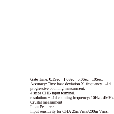
Gate Time: 0.1Sec - 1.0Sec - 5.0Sec - 10Sec.
Accuracy: Time base deviation X frequancy+ -1d.
progressive counting measurment.
4 steps CHB input terminal.
resolution: + -1d counting frequency: 10Hz - 4MHz
Crystal measurment
Input Features:
Input sensitivity for CHA 25mVrms/200m Vrms.