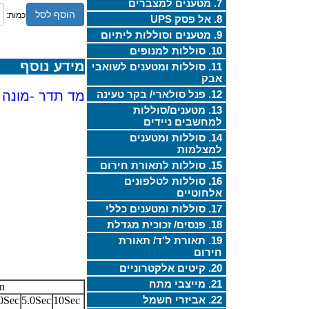
7. מטענים למצברים
הוסף לסל
כמות:
8. אל פסק UPS
9. מטענים וסוללות ליתיום
10. סוללות למנופים
מידע נוסף
11. סוללות ומטענים לשואבי
אבק
12. פנל סולארי/ בקר טעינה
מד תדר -מונה תדר 000 50HZ-2.4GHZ
13. מטענים/סוללות
למחשבים ניידים
14. סוללות ומטענים
למצלמות
15. סוללות לתאורת חירום
16. סוללות לטלפונים
אלחוטיים
17. סוללות ומטענים כללי
18. פנסים/ זכוכית מגדלת
19. תאורת ל'ד/ תאורת
חירום
20. קיטים אלקטרוניים
21. מייצבי מתח
on
22. אביזרי חשמל
0Sec
5.0Sec
10Sec