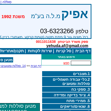
סוללה |
אפיק
מ.ל.ה בע"מ
מש
03-6323266
טלפון
רח' מוטה גור 9 פתח תקוה (קומת קרקע, מאחורי בניין Bׂ )
ספק משרד הביטחון
0011011638
yehuda.af@gmail.com
דף הבית
|
סל קניות
|
שירות לקוחות
|
תקנון/אחריות
חיפוש באתר
מטען סוללו
חפש
דף הבית
>>
14. סוללות ומטענים למצלמות
1.מצברים
2.כלי עבודה חשמליים
סוללות ומטענים
3. ספקי כח
4. ציוד בדיקה ומדידה
5. ממירי מתח
מטען סוללות למ
6. שנאים/וריאקים