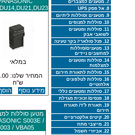
PANASONIC
7. מטענים למצברים
DU14,DU21,DU23
8. אל פסק UPS
9. מטענים וסוללות ליתיום
10. סוללות למנופים
11. סוללות ומטענים
לשואבי אבק
12. פנל סולארי/ בקר טעינה
13. מטענים/סוללות
למחשבים ניידים
14. סוללות ומטענים
במלאי
למצלמות
15. סוללות לתאורת חירום
המחיר שלנו
16. סוללות לטלפונים
ש"ח
אלחוטיים
מידע נוסף
הוסף
17. סוללות ומטענים כללי
18. פנסים/ זכוכית מגדלת
19. תאורת ל'ד/ תאורת
חירום
מטען סוללות למ
20. קיטים אלקטרוניים
SONIC S003E /
21. מייצבי מתח
003 / VBA05
22. אביזרי חשמל