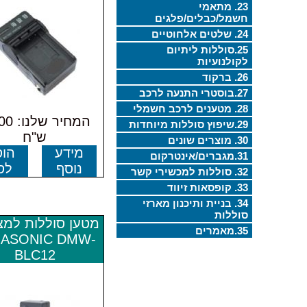
23. מתאמי
חשמל/כבלים/פלגים
24. שלטים אלחוטיים
25.סוללות ליתיום
לקולנועיות
26. ברקוד
27.בוסטרי התנעה לרכב
28. מטענים לרכב חשמלי
המחיר ש
29.שיפוץ סוללות מיוחדות
ש"ח
30. מוצרים שונים
מידע
הוס
31.מגברים/אינטרקום
נוסף
לס
32. סוללות למכשירי קשר
33. קופסאות זיווד
34. בניית ותיכנון מארזי
סוללות
מטען סוללות למ
35.מאמרים
ASONIC DMW-
BLC12