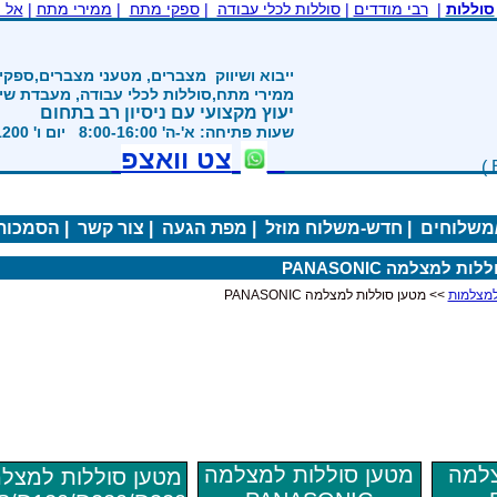
סוללות
|
רבי מודדים
|
סוללות לכלי עבודה
|
ספקי מתח
|
ממירי מתח
|
אל 
נת 1992
ייבוא ושיווק
מצברים, מטעני מצברים,ספקי 
ממירי מתח,סוללות לכלי עבודה, מעבדת שי
יעוץ מקצועי עם ניסיון רב בתחום
שעות פתיחה: א'-ה' 8:00-16:00 יום ו' 800-1200
צט וואצפ
/משלוחים
|
חדש-משלוח מוזל
|
מפת הגעה
|
צור קשר
|
הסמכות
ת למצלמה PANASONIC
>> מטען סוללות למצלמה PANASONIC
צלמה
מטען סוללות למצלמה