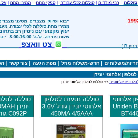
סוללות
|
רבי מודדים
|
סוללות לכלי עבודה
|
ספקי מתח
|
ממירי מתח
|
אל 
משנת 1992
ייבוא ושיווק
מצברים, מטעני מצברים
ממירי מתח,סוללות לכלי עבודה, מע
יעוץ מקצועי עם ניסיון רב בתחום
שעות פתיחה: א'-ה' 8:00-16:00 יום ו' 800-1200
צט וואצפ
חריות/משלוחים
|
חדש-משלוח מוזל
|
מפת הגעה
|
צור קשר
|
הס
לטלפון אלחוטי יונידן
>> סוללות לטלפון אלחוטי יונידן
ן אלחוטי
סוללה נטענת לטלפון
סוללה לטלפו
Uniden BT-4,
אלחוטי יונידן גודל 3.6V
יונידן 
BT446
450MA 4/5AAA
C092P גודל 2AAA