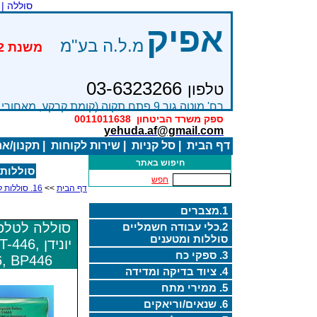
סוללה |
אפיק
מ.ל.ה בע"מ
03-6323266
טלפון
רח' מוטה גור 9 פתח תקוה (קומת קרקע, מאחורי בניין Bׂ )
ספק משרד הביטחון
0011011638
yehuda.af@gmail.com
דף הבית
|
סל קניות
|
שירות לקוחות
|
תקנון/א
חיפוש באתר
סוללות 
חפש
דף הבית
>>
16. סוללות לטלפונים אלחוטיים
1.מצברים
סוללה לטלפו
2.כלי עבודה חשמליים
סוללות ומטענים
יונידן 46
3. ספקי כח
, BP446
4. ציוד בדיקה ומדידה
5. ממירי מתח
6. שנאים/וריאקים