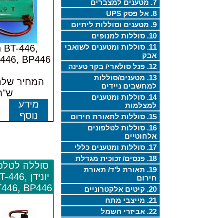
7. מטענים למצברים
8. אל פסק UPS
9. מטענים וסוללות ליתיום
10. סוללות למנופים
11. סוללות ומטענים לשואבי
 BT-446,
אבק
BT446, BP446 במ
12. פנל סולארי/ בקר טעינה
13. מטענים/סוללות
למחשבים ניידים
ש"ח
14. סוללות ומטענים
מידע
למצלמות
נוסף
15. סוללות לתאורת חירום
16. סוללות לטלפונים
אלחוטיים
17. סוללות ומטענים כללי
18. פנסים/ זכוכית מגדלת
סוללה לטלפו
19. תאורת ל'ד/ תאורת
יונידן 46
חירום
BT446, BP446 מקו
20. קיטים אלקטרוניים
21. מייצבי מתח
22. אביזרי חשמל