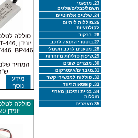
23. מתאמי
חשמל/כבלים/פלגים
24. שלטים אלחוטיים
25.סוללות ליתיום
לקולנועיות
26. ברקוד
סוללה לטלפו
27.בוסטרי התנעה לרכב
יונידן 46
28. מטענים לרכב חשמלי
BT446, BP446 מקו
29.שיפוץ סוללות מיוחדות
30. מוצרים שונים
31.מגברים/אינטרקום
ש"ח
32. סוללות למכשירי קשר
מידע
33. קופסאות זיווד
נוסף
34. בניית ותיכנון מארזי
סוללות
סוללה לטלפו
35.מאמרים
יונידן BT-720