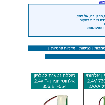
פסק
,ספקי כח, אל פסק,
בדת שירות במקום
מכות
|
נגישות
|
מדניות פרטיות
|
ן אלחוטי
סוללה נטענת לטלפון
2.4V 730MAH
אלחוטי יונידן 2.4v T-
356,BT-554