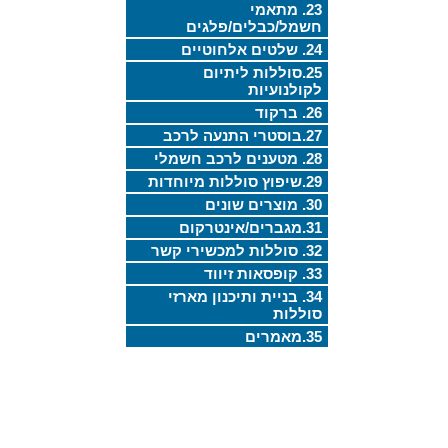
23. מתאמי
חשמל/כבלים/פלגים
24. שלטים אלחוטיים
25.סוללות ליתיום
לקולנועיות
26. ברקוד
27.בוסטרי התנעה לרכב
28. מטענים לרכב חשמלי
29.שיפוץ סוללות מיוחדות
30. מוצרים שונים
31.מגברים/אינטרקום
32. סוללות למכשירי קשר
33. קופסאות זיווד
34. בניית ותיכנון מארזי
סוללות
35.מאמרים