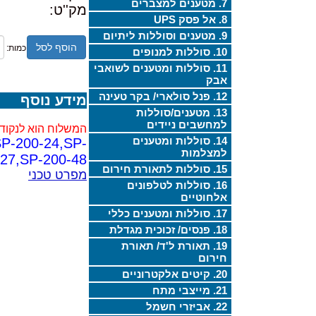
7. מטענים למצברים
מק''ט:
8. אל פסק UPS
9. מטענים וסוללות ליתיום
הוסף לסל
כמות:
10. סוללות למנופים
11. סוללות ומטענים לשואבי
אבק
12. פנל סולארי/ בקר טעינה
מידע נוסף
13. מטענים/סוללות
למחשבים ניידים
המשלוח הוא לנקודת
14. סוללות ומטענים
SP-200-24,SP-
למצלמות
-27,SP-200-48
15. סוללות לתאורת חירום
מפרט טכני
16. סוללות לטלפונים
אלחוטיים
17. סוללות ומטענים כללי
18. פנסים/ זכוכית מגדלת
19. תאורת ל'ד/ תאורת
חירום
20. קיטים אלקטרוניים
21. מייצבי מתח
22. אביזרי חשמל