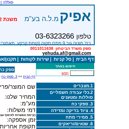
סוללה |
אפיק
מ.ל.ה בע"מ
03-6323266
טלפון
רח' מוטה גור 9 פתח תקוה (קומת קרקע, מאחורי בניין Bׂ )
ספק משרד הביטחון
0011011638
yehuda.af@gmail.com
דף הבית
|
סל קניות
|
שירות לקוחות
|
תקנון/א
חיפוש באתר
ספק כח/מטען 200 200W
חפש
דף הבית
>>
3. ספקי כח
>
1.מצברים
שם המוצר/פריט
2.כלי עבודה חשמליים
המחיר שלנו:
סוללות ומטענים
מע"מ:
3. ספקי כח
דמי משלוח:
4. ציוד בדיקה ומדידה
(קיימת אפשרות לאיסוף עצמ
5. ממירי מתח
זמן אספקה:
6. שנאים/וריאקים
תקופת אחריות: