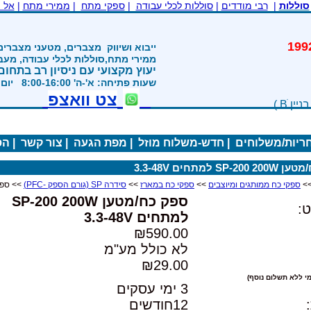
סוללות
|
רבי מודדים
|
סוללות לכלי עבודה
|
ספקי מתח
|
ממירי מתח
|
אל 
משנת 1992
ייבוא ושיווק
מצברים, מטעני מצברים
ממירי מתח,סוללות לכלי עבודה, מע
יעוץ מקצועי עם ניסיון רב בתחום
שעות פתיחה: א'-ה' 8:00-16:00 יום ו' 800-1200
צט וואצפ
חריות/משלוחים
|
חדש-משלוח מוזל
|
מפת הגעה
|
צור קשר
|
הס
SP- למתחים 3.3-48V
>
ספקי כח ממותגים ומיוצבים
>>
ספקי כח במארז
>>
סידרה SP (גורם הספק -PFC)
>> ספק כח/מטען W
ספק כח/מטען SP-200 200W
:
למתחים 3.3-48V
₪590.00
לא כולל מע"מ
₪29.00
י ללא תשלום נוסף)
3 ימי עסקים
12חודשים