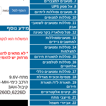
7. מטענים למצברים
8. אל פסק UPS
הוסף לסל
כמות:
9. מטענים וסוללות ליתיום
10. סוללות למנופים
11. סוללות ומטענים לשואבי
אבק
מידע נוסף
12. פנל סולארי/ בקר טעינה
13. מטענים/סוללות
המשלוח הוא לנקוד
למחשבים ניידים
14. סוללות ומטענים
למצלמות
* לא מתאים לדגם
15. סוללות לתאורת חירום
מרחוק יש להזמי
16. סוללות לטלפונים
אלחוטיים
17. סוללות ומטענים כללי
מתח-9.6V
18. פנסים/ זכוכית מגדלת
הרכב כימי-NI-MH
19. תאורת ל'ד/ תאורת
חירום
קיבול-3AH
260D,6226D
20. קיטים אלקטרוניים
21. מייצבי מתח
22. אביזרי חשמל