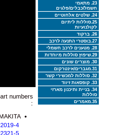
23. מתאמי
חשמל/כבלים/פלגים
24. שלטים אלחוטיים
25.סוללות ליתיום
לקולנועיות
26. ברקוד
27.בוסטרי התנעה לרכב
28. מטענים לרכב חשמלי
29.שיפוץ סוללות מיוחדות
30. מוצרים שונים
31.מגברים/אינטרקום
32. סוללות למכשירי קשר
33. קופסאות זיווד
34. בניית ותיכנון מארזי
סוללות
part numbers
35.מאמרים
:
MAKITA
2019-4
2321-5