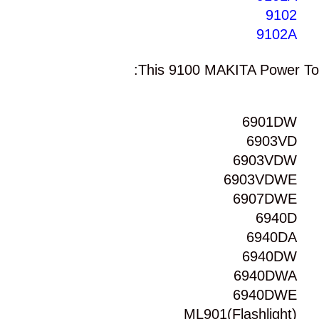
9102
9102A
This 9100 MAKITA Power Tool
6901DW
6903VD
6903VDW
6903VDWE
6907DWE
6940D
6940DA
6940DW
6940DWA
6940DWE
ML901(Flashlight)