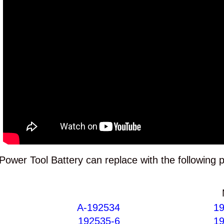
wer Tool Battery can replace with the following 
192534-A
19
192535-6
19