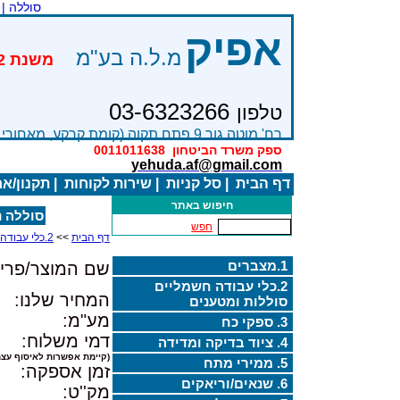
סוללה |
אפיק
מ.ל.ה בע"מ
03-6323266
טלפון
רח' מוטה גור 9 פתח תקוה (קומת קרקע, מאחורי בניין Bׂ )
ספק משרד הביטחון
0011011638
yehuda.af@gmail.com
דף הבית
|
סל קניות
|
שירות לקוחות
|
תקנון/א
חיפוש באתר
סוללה נטענת
חפש
דף הבית
>>
2.כלי עבודה חשמליים סוללות ומטענים
1.מצברים
שם המוצר/פריט
2.כלי עבודה חשמליים
המחיר שלנו:
סוללות ומטענים
מע"מ:
3. ספקי כח
דמי משלוח:
4. ציוד בדיקה ומדידה
(קיימת אפשרות לאיסוף עצמ
5. ממירי מתח
זמן אספקה:
6. שנאים/וריאקים
מק''ט: