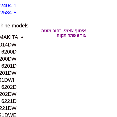
2404-1
2534-8
hine models:
איסוף עצמי: רחוב
מוטה
גור 9 פתח תקוה
MAKITA
014DW
6200D
200DW
6201D
201DW
01DWH
6202D
202DW
6221D
221DW
21DWE