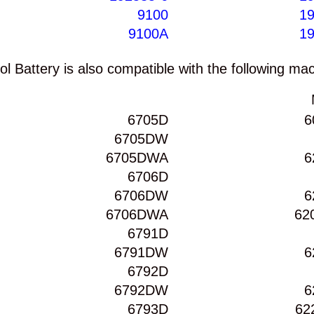
9100
19
9100A
19
 Battery is also compatible with the following mac
6705D
6
6705DW
6705DWA
6
6706D
6706DW
6
6706DWA
62
6791D
6791DW
6
6792D
6792DW
6
6793D
62