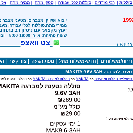
סוללות
|
רבי מודדים
|
סוללות לכלי עבודה
|
ספקי מתח
|
ממירי מתח
|
אל 
משנת 1992
ייבוא ושיווק
מצברים, מטעני מצברים
ממירי מתח,סוללות לכלי עבודה, מע
יעוץ מקצועי עם ניסיון רב בתחום
שעות פתיחה: א'-ה' 8:00-16:00 יום ו' 800-1200
צט וואצפ
חריות/משלוחים
|
חדש-משלוח מוזל
|
מפת הגעה
|
צור קשר
|
הס
 למברגה MAKITA 9.6V 3AH
>>
MAKITA
>>
סוללות למברגות MAKITA
>> סוללה נטענת למברגה  9.6V 3AH
סוללה נטענת למברגה ITA
:
9.6V 3AH
₪269.00
כולל מע"מ
₪29.00
י ללא תשלום נוסף)
1 ימי עסקים
MAK9.6-3AH