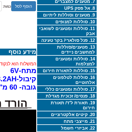
7. מטענים למצברים
הוסף לסל
כמות:
8. אל פסק UPS
9. מטענים וסוללות ליתיום
10. סוללות למנופים
11. סוללות ומטענים לשואבי
אבק
12. פנל סולארי/ בקר טעינה
13. מטענים/סוללות
מידע נוסף
למחשבים ניידים
14. סוללות ומטענים
למצלמות
המשלוח הוא לנקודת
מתח-6V
15. סוללות לתאורת חירום
16. סוללות לטלפונים
קיבול-3.2AH
אלחוטיים
גובה- 60 מ"מ, רוחב-132 מ"מ, עומק- 34 מ"מ
17. סוללות ומטענים כללי
18. פנסים/ זכוכית מגדלת
הורד 
19. תאורת ל'ד/ תאורת
חירום
20. קיטים אלקטרוניים
21. מייצבי מתח
22. אביזרי חשמל