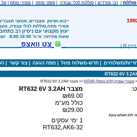
סוללות
|
רבי מודדים
|
סוללות לכלי עבודה
|
ספקי מתח
|
ממירי מתח
|
אל 
משנת 1992
ייבוא ושיווק
מצברים, מטעני מצברים
ממירי מתח,סוללות לכלי עבודה, מע
יעוץ מקצועי עם ניסיון רב בתחום
שעות פתיחה: א'-ה' 8:00-16:00 יום ו' 800-1200
צט וואצפ
חריות/משלוחים
|
חדש-משלוח מוזל
|
מפת הגעה
|
צור קשר
|
הס
מצברי עופרת (ללא טיפול) RITAR
>> מצבר RT632 6V 3.2AH
:
מצבר RT632 6V 3.2AH
₪69.00
כולל מע"מ
₪29.00
י ללא תשלום נוסף)
1 ימי עסקים
RT632,AK6-32