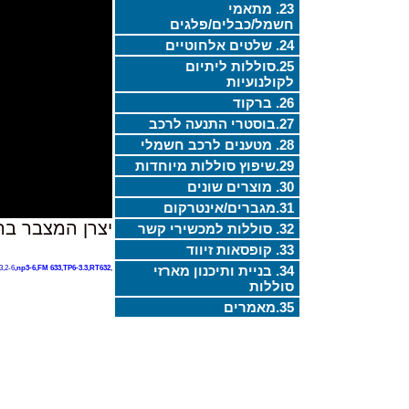
23. מתאמי
חשמל/כבלים/פלגים
24. שלטים אלחוטיים
25.סוללות ליתיום
לקולנועיות
26. ברקוד
27.בוסטרי התנעה לרכב
28. מטענים לרכב חשמלי
29.שיפוץ סוללות מיוחדות
30. מוצרים שונים
31.מגברים/אינטרקום
יצרן המצבר בה
32. סוללות למכשירי קשר
33. קופסאות זיווד
34. בניית ותיכנון מארזי
,2-6
,np3-6,FM 633,TP6-3.3,RT632,
,
סוללות
35.מאמרים
מק"טים:
עופרת,מצברים לאל פסק,מצבר UPS