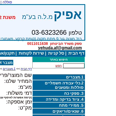
סוללה |
אפיק
מ.ל.ה בע"מ
03-6323266
טלפון
רח' מוטה גור 9 פתח תקוה (קומת קרקע, מאחורי בניין Bׂ )
ספק משרד הביטחון
0011011638
yehuda.af@gmail.com
דף הבית
|
סל קניות
|
שירות לקוחות
|
תקנון/א
חיפוש באתר
מצבר RT632 6V 3.2AH
חפש
דף הבית
>>
1.מצברים
>>
שם המוצר/פריט
1.מצברים
המחיר שלנו:
2.כלי עבודה חשמליים
מע"מ:
סוללות ומטענים
דמי משלוח:
3. ספקי כח
(קיימת אפשרות לאיסוף עצמ
4. ציוד בדיקה ומדידה
זמן אספקה:
5. ממירי מתח
מק''ט:
6. שנאים/וריאקים