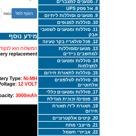
7. מטענים למצברים
8. אל פסק UPS
הוסף לסל
כמות:
9. מטענים וסוללות ליתיום
10. סוללות למנופים
11. סוללות ומטענים לשואבי
אבק
מידע נוסף
12. פנל סולארי/ בקר טעינה
13. מטענים/סוללות
המשלוח הוא לנקודת
למחשבים ניידים
ttery replacement
14. סוללות ומטענים
למצלמות
15. סוללות לתאורת חירום
tery Type:
Ni-MH
16. סוללות לטלפונים
Voltage:
12 VOLT
אלחוטיים
17. סוללות ומטענים כללי
pacity:
3000mAh
18. פנסים/ זכוכית מגדלת
19. תאורת ל'ד/ תאורת
חירום
20. קיטים אלקטרוניים
21. מייצבי מתח
22. אביזרי חשמל