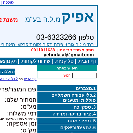
סוללה |
אפיק
מ.ל.ה בע"מ
03-6323266
טלפון
רח' מוטה גור 9 פתח תקוה (קומת קרקע, מאחורי בניין Bׂ )
ספק משרד הביטחון
0011011638
yehuda.af@gmail.com
דף הבית
|
סל קניות
|
שירות לקוחות
|
תקנון/א
חיפוש באתר
סוללה נטענת
חפש
דף הבית
>>
2.כלי עבודה חשמליים סוללות ומטענים
1.מצברים
שם המוצר/פריט
2.כלי עבודה חשמליים
המחיר שלנו:
סוללות ומטענים
מע"מ:
3. ספקי כח
דמי משלוח:
4. ציוד בדיקה ומדידה
(קיימת אפשרות לאיסוף עצמ
5. ממירי מתח
זמן אספקה:
6. שנאים/וריאקים
מק''ט: