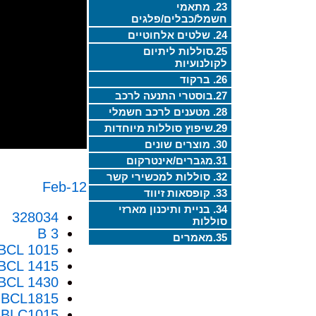
23. מתאמי
חשמל/כבלים/פלגים
24. שלטים אלחוטיים
25.סוללות ליתיום
לקולנועיות
26. ברקוד
27.בוסטרי התנעה לרכב
28. מטענים לרכב חשמלי
29.שיפוץ סוללות מיוחדות
30. מוצרים שונים
31.מגברים/אינטרקום
32. סוללות למכשירי קשר
12-Feb
33. קופסאות זיווד
34. בניית ותיכנון מארזי
328034
סוללות
B 3
35.מאמרים
BCL 1015
BCL 1415
BCL 1430
BCL1815
BLC1015