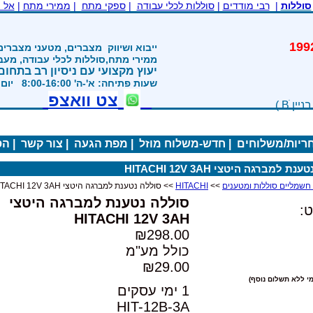
סוללות
|
רבי מודדים
|
סוללות לכלי עבודה
|
ספקי מתח
|
ממירי מתח
|
אל 
משנת 1992
ייבוא ושיווק
מצברים, מטעני מצברים
ממירי מתח,סוללות לכלי עבודה, מע
יעוץ מקצועי עם ניסיון רב בתחום
שעות פתיחה: א'-ה' 8:00-16:00 יום ו' 800-1200
צט וואצפ
חריות/משלוחים
|
חדש-משלוח מוזל
|
מפת הגעה
|
צור קשר
|
הס
 למברגה היטצי HITACHI 12V 3AH
>>
HITACHI
>> סוללה נטענת למברגה היטצי HITACHI 12V 3AH
סוללה נטענת למברגה היטצי
:
HITACHI 12V 3AH
₪298.00
כולל מע"מ
₪29.00
י ללא תשלום נוסף)
1 ימי עסקים
HIT-12B-3A