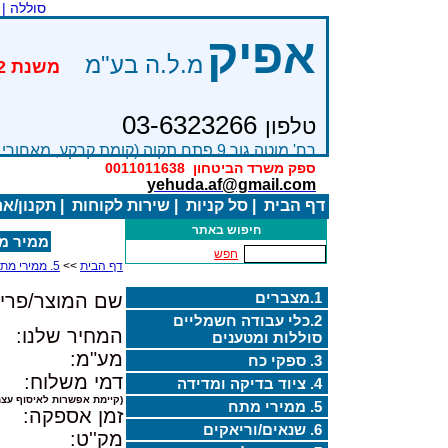
סוללה |
אפיק
מ.ל.ה בע"מ
03-6323266
טלפון
רח' מוטה גור 9 פתח תקוה (קומת קרקע, מאחורי בניין Bׂ )
ספק משרד הביטחון
0011011638
yehuda.af@gmail.com
דף הבית
|
סל קניות
|
שירות לקוחות
|
תקנון/א
חיפוש באתר
ממיר מתח סי
חפש
דף הבית
>>
5. ממירי מתח
1.מצברים
שם המוצר/פריט
2.כלי עבודה חשמליים
המחיר שלנו:
סוללות ומטענים
מע"מ:
3. ספקי כח
דמי משלוח:
4. ציוד בדיקה ומדידה
(קיימת אפשרות לאיסוף עצמ
5. ממירי מתח
זמן אספקה:
6. שנאים/וריאקים
מק''ט: