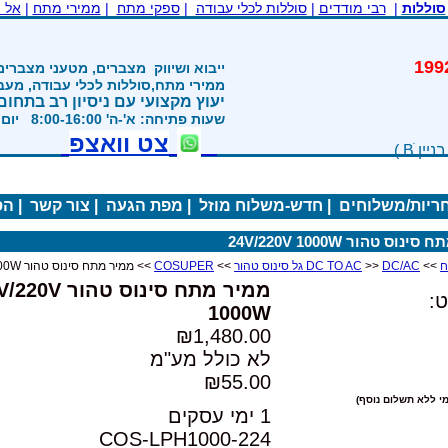
סוללות
|
רבי מודדים
|
סוללות לכלי עבודה
|
ספקי מתח
|
ממירי מתח
|
אל 
משנת 1992
ייבוא ושיווק
מצברים, מטעני מצברים
ממירי מתח,סוללות לכלי עבודה, מע
יעוץ מקצועי עם ניסיון רב בתחום
שעות פתיחה: א'-ה' 8:00-16:00 יום ו' 800-1200
צט וואצפ
חריות/משלוחים
|
חדש-משלוח מוזל
|
מפת הגעה
|
צור קשר
|
הס
נוס טהור 24V/220V 1000W
>>
DC/AC גל סינוס טהור
>>
DC TO AC
>>
COSUPER
>> ממיר מתח סינוס טהור 24V/220V 1000W
ממיר מתח סינוס טהור 
:
1000W
₪1,480.00
לא כולל מע"מ
₪55.00
י ללא תשלום נוסף)
1 ימי עסקים
COS-LPH1000-224