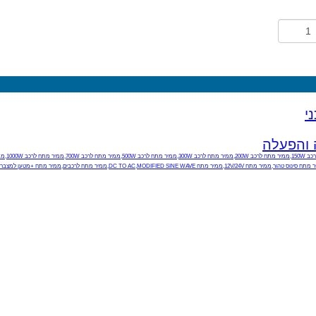
י
 והפעלה