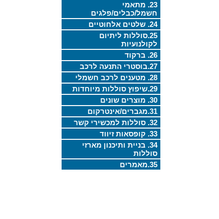
23. מתאמי
חשמל/כבלים/פלגים
24. שלטים אלחוטיים
25.סוללות ליתיום
לקולנועיות
26. ברקוד
27.בוסטרי התנעה לרכב
28. מטענים לרכב חשמלי
29.שיפוץ סוללות מיוחדות
30. מוצרים שונים
31.מגברים/אינטרקום
32. סוללות למכשירי קשר
33. קופסאות זיווד
34. בניית ותיכנון מארזי
סוללות
35.מאמרים