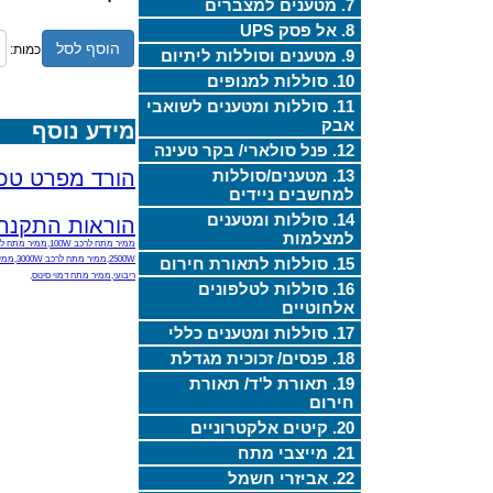
7. מטענים למצברים
8. אל פסק UPS
הוסף לסל
כמות:
9. מטענים וסוללות ליתיום
10. סוללות למנופים
11. סוללות ומטענים לשואבי
אבק
מידע נוסף
12. פנל סולארי/ בקר טעינה
13. מטענים/סוללות
הורד מפרט טכנ
למחשבים ניידים
14. סוללות ומטענים
הוראות התקנה
למצלמות
15. סוללות לתאורת חירום
2500W,ממיר מתח לרכב 3000W,ממיר מתח סינוס טהור,ממיר מתח 12V/24V,ממיר מתח DC TO AC,MODIFIED SINE WAVE,ממיר מתח לרכבים,ממיר מתח +מטען למצבר,ממחיר מתח סולארי,ממיר מתח 24V/220V,
ריבועי,ממיר מתח דמוי סינוס,
16. סוללות לטלפונים
אלחוטיים
17. סוללות ומטענים כללי
18. פנסים/ זכוכית מגדלת
19. תאורת ל'ד/ תאורת
חירום
20. קיטים אלקטרוניים
21. מייצבי מתח
22. אביזרי חשמל