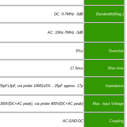
DC: 0-7MHz -3dB
AC: 10Hz-7MHz -3dB
≤5%
≤17.5ns
1MΩ±2%, 25pF±3pF, via probe 10MΩ±5%，25pF approx. 17p.
300V(DC+AC peak), via probe 400V(DC+AC peak)
AC-GND-DC