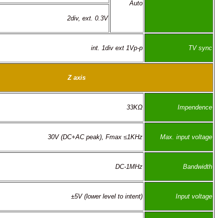
Auto
2div, ext. 0.3V
int. 1div ext 1Vp-p
Z axis
33KΩ
30V (DC+AC peak), Fmax ≤1KHz
DC-1MHz
±5V (lower level to intent)