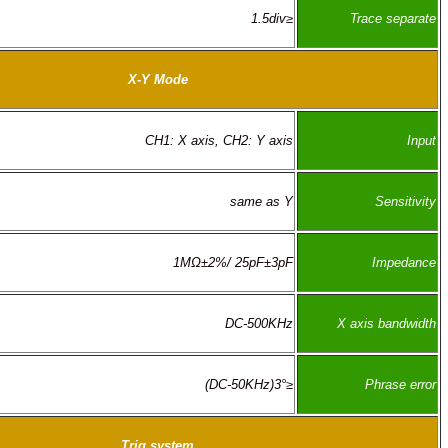
≤1.5div
X-Y Mode
CH1: X axis, CH2: Y axis
same as Y
1MΩ±2%/ 25pF±3pF
DC-500KHz
≤3°(DC-50KHz)
Trig system