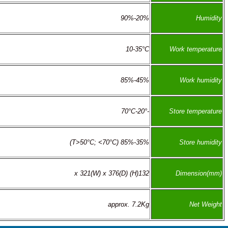
20%-90%
10-35°C
45%-85%
-20°-70°C
35%-85% (T>50°C; <70°C)
132(H) x 321(W) x 376(D)
approx. 7.2Kg