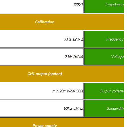
33KΩ
Calibration
1 KHz ±2%
0.5V (±2%)
CH1 output (option)
min 20mV/div 50Ω
50Hz-5MHz
Power supply