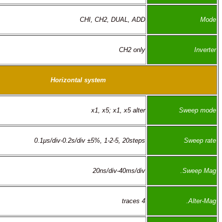
CHI, CH2, DUAL, ADD
CH2 only
Horizontal system
x1, x5; x1, x5 alter
0.1μs/div-0.2s/div ±5%, 1-2-5, 20steps
20ns/div-40ms/div
4 traces