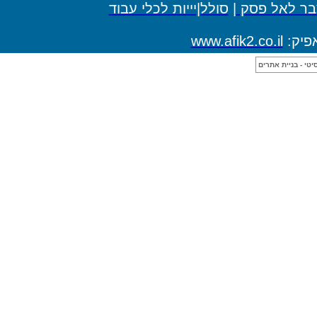
ולל|יייות לכלי עבוד
www.af