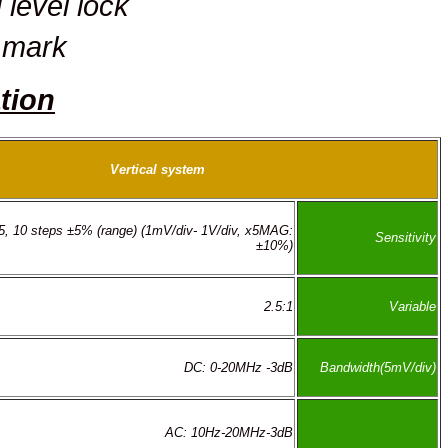
Trig level lock
CE mark
Specification
Vertical system
5mV/div-5V/div, 1-2-5, 10 steps ±5% (range) (1mV/div- 1V/div, x5MAG:
±10%)
2.5:1
DC: 0-20MHz -3dB
AC: 10Hz-20MHz-3dB