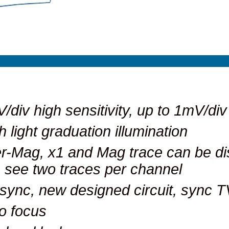
1mV/div high sensitivity, up 
High light graduation illumina
Alter-Mag, x1 and Mag trace 
can see two traces per chan
TV sync, new designed circui
Auto focus