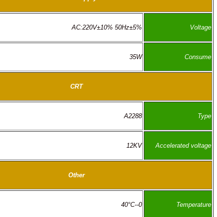
AC:220V±10% 50Hz±5%
35W
CRT
A2288
12KV
Other
0--40°C