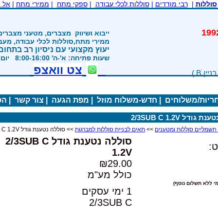
סוללות
|
רבי מודדים
|
סוללות לכלי עבודה
|
ספקי מתח
|
ממירי מתח
|
אל 
משנת 1992
ייבוא ושיווק
מצברים, מטעני מצברים
ממירי מתח,סוללות לכלי עבודה, מע
יעוץ מקצועי עם ניסיון רב בתחום
שעות פתיחה: א'-ה' 8:00-16:00 יום ו' 800-1200
צט וואצפ
חריות/משלוחים
|
חדש-משלוח מוזל
|
מפת הגעה
|
צור קשר
|
הס
גודל 2/3SUB C 1.2V
>>
תאים לבניית סוללות למברגות
>> סוללה נטענת גודל 2/3SUB C 1.2V
סוללה נטענת גודל 2/3SUB C
:
1.2V
₪29.00
כולל מע"מ
י ללא תשלום נוסף)
1 ימי עסקים
2/3SUB C