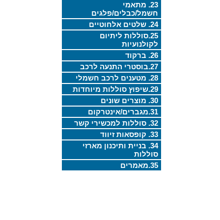
23. מתאמי
חשמל/כבלים/פלגים
24. שלטים אלחוטיים
25.סוללות ליתיום
לקולנועיות
26. ברקוד
27.בוסטרי התנעה לרכב
28. מטענים לרכב חשמלי
29.שיפוץ סוללות מיוחדות
30. מוצרים שונים
31.מגברים/אינטרקום
32. סוללות למכשירי קשר
33. קופסאות זיווד
34. בניית ותיכנון מארזי
סוללות
35.מאמרים