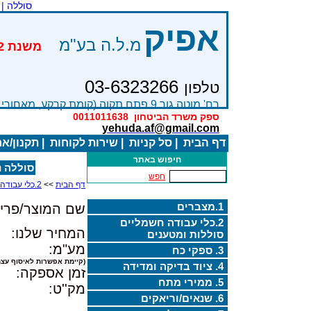
סוללה |
אפיק
מ.ל.ה בע"מ
03-6323266
טלפון
רח' מוטה גור 9 פתח תקוה (קומת קרקע, מאחורי בניין Bׂ )
ספק משרד הביטחון
0011011638
yehuda.af@gmail.com
דף הבית
|
סל קניות
|
שירות לקוחות
|
תקנון/א
חיפוש באתר
סוללה נטענת 
חפש
דף הבית
>>
2.כלי עבודה חשמליים סוללות ומטענים
1.מצברים
שם המוצר/פריט
2.כלי עבודה חשמליים
המחיר שלנו:
סוללות ומטענים
מע"מ:
3. ספקי כח
(קיימת אפשרות לאיסוף עצמ
4. ציוד בדיקה ומדידה
זמן אספקה:
5. ממירי מתח
מק''ט:
6. שנאים/וריאקים