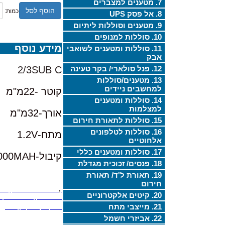
7. מטענים למצברים
הוסף לסל
כמות:
8. אל פסק UPS
9. מטענים וסוללות ליתיום
10. סוללות למנופים
מידע נוסף
11. סוללות ומטענים לשואבי
אבק
12. פנל סולארי/ בקר טעינה
2/3SUB C
13. מטענים/סוללות
למחשבים ניידים
קוטר -22מ"מ
14. סוללות ומטענים
למצלמות
אורך-32מ"מ
15. סוללות לתאורת חירום
16. סוללות לטלפונים
מתח-1.2V
אלחוטיים
17. סוללות ומטענים כללי
קיבול-2000MAH
18. פנסים/ זכוכית מגדלת
19. תאורת ל'ד/ תאורת
חירום
,
20. קיטים אלקטרוניים
הנדסה ומנופים,קדם הנדסה ומנועים,EEA2512,שיפוץ וחידוש סוללה למנוף,
21. מייצבי מתח
סוללות,שיפוץ סוללות,תיקון סוללות,
22. אביזרי חשמל