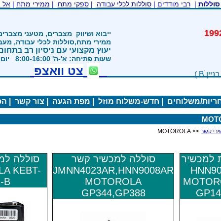
סוללות
|
רבי מודדים
|
סוללות לכלי עבודה
|
ספקי מתח
|
ממירי מתח
|
אל 
משנת 1992
ייבוא ושיווק
מצברים, מטעני מצברים
ממירי מתח,סוללות לכלי עבודה, מע
יעוץ מקצועי עם ניסיון רב בתחום
שעות פתיחה: א'-ה' 8:00-16:00 יום ו' 800-1200
צט וואצפ
חריות/משלוחים
|
חדש-משלוח מוזל
|
מפת הגעה
|
צור קשר
|
הס
MOT
ירי קשר
>> MOTOROLA
 למכשיר
סוללה למכשיר קשר
סוללה למ
HNN9008
JMNN4023AR,HNN9008AR
A KEBT-
-B
MOTOROLA
MOTORO
GP344,GP388
GP14