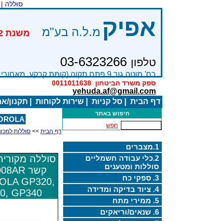
סוללה |
אפיק
מ.ל.ה בע"מ
03-6323266
טלפון
רח' מוטה גור 9 פתח תקוה (קומת קרקע, מאחורי בניין Bׂ )
ספק משרד הביטחון
0011011638
yehuda.af@gmail.com
דף הבית
|
סל קניות
|
שירות לקוחות
|
תקנון/א
חיפוש באתר
OROLA
חפש
דף הבית
>>
סוללות למכש
1.מצברים
סוללה מקורית
2.כלי עבודה חשמליים
סוללות ומטענים
קשר AR
3. ספקי כח
LA GP320,
4. ציוד בדיקה ומדידה
0, GP340
5. ממירי מתח
6. שנאים/וריאקים