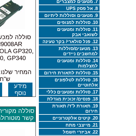
7. מטענים למצברים
8. אל פסק UPS
9. מטענים וסוללות ליתיום
10. סוללות למנופים
11. סוללות ומטענים
לשואבי אבק
סוללה למכש
12. פנל סולארי/ בקר טעינה
9008AR
13. מטענים/סוללות
LA GP320,
למחשבים ניידים
0, GP340
14. סוללות ומטענים
למצלמות
15. סוללות לתאורת חירום
ש"ח
16. סוללות לטלפונים
אלחוטיים
מידע
17. סוללות ומטענים כללי
נוסף
18. פנסים/ זכוכית מגדלת
19. תאורת ל'ד/ תאורת
סוללה מקורית
חירום
קשר מוטורולה 350
20. קיטים אלקטרוניים
21. מייצבי מתח
22. אביזרי חשמל