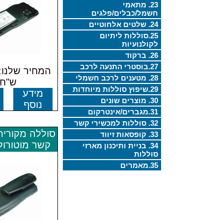
23. מתאמי
חשמל/כבלים/פלגים
24. שלטים אלחוטיים
25.סוללות ליתיום
לקולנועיות
26. ברקוד
27.בוסטרי התנעה לרכב
28. מטענים לרכב חשמלי
ש"ח
29.שיפוץ סוללות מיוחדות
מידע
30. מוצרים שונים
נוסף
31.מגברים/אינטרקום
32. סוללות למכשירי קשר
סוללה מקורית
33. קופסאות זיווד
קשר מוטורולה 0
34. בניית ותיכנון מארזי
סוללות
35.מאמרים