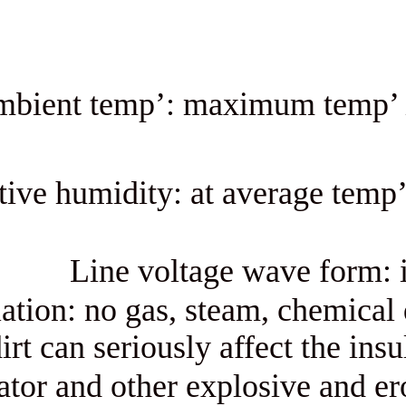
Ambient temp’: maximum
Air relative humidity: at aver
Line voltage wav
Insulation: no gas, steam, 
dirt can seriously affec
regulator and other explosi