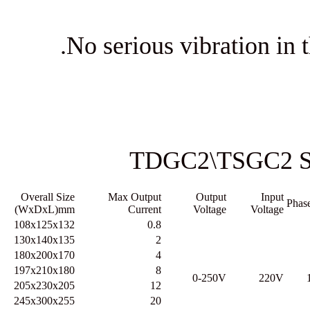
No serious vibra
TDGC2\TS
Weight
Overall Size
Max Output
Outpu
KG
(WxDxL)mm
Current
Voltag
2.1
108x125x132
0.8
3.2
130x140x135
2
5.9
180x200x170
4
8.2
197x210x180
8
0-250
10.8
205x230x205
12
17
245x300x255
20