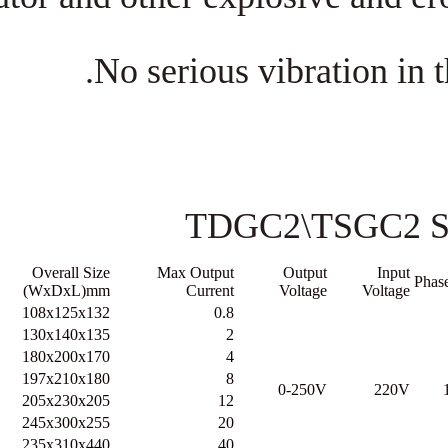
No serious vibra
TDGC2\TS
Weight
Overall Size
Max Output
Outpu
KG
(WxDxL)mm
Current
Voltag
2.1
108x125x132
0.8
3.2
130x140x135
2
5.9
180x200x170
4
8.2
197x210x180
8
0-250
10.8
205x230x205
12
17
245x300x255
20
33.1
235x310x440
40