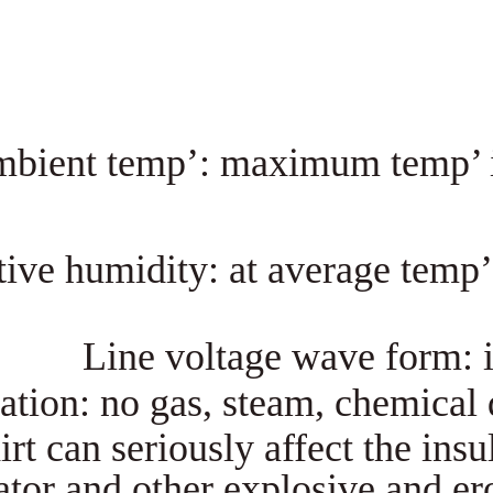
Ambient temp’: maximum
Air relative humidity: at aver
Line voltage wav
Insulation: no gas, steam, 
dirt can seriously affec
regulator and other explosi