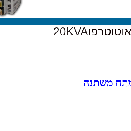
ו
20KVA