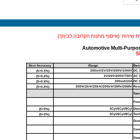
 שירות  (
איסוף מחנות הקרובה לביתך) 
Automotive
Multi-Purpo
S
Best Accuracy
Range
Bas
200mV/2V/20V/200V/1000V
DC 
(0.5%+5)
2V/20V/200V/750V
AC 
(0.8%+5)
200mA/10A
DC 
(0.8%+5)
200
W
/2k
W
/20k
W
/200k
W
/2M
W
/20
M
W
Res
(0.8%+5)
Spec
Fus
4Cyl/6Cyl/8Cyl
Dwe
(3%+5)
4Cyl/6Cyl/8Cyl
Tac
(3%+5)
Dio
Cont
Data