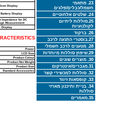
23. מתאמי
 Icon Display
חשמל/כבלים/פלגים
24. שלטים אלחוטיים
Battery Display
t Impedance for DC
25.סוללות ליתיום
tage Measurement
לקולנועיות
 Display
26. ברקוד
RACTERISTICS
27.בוסטרי התנעה לרכב
28. מטענים לרכב חשמלי
Power
29.שיפוץ סוללות מיוחדות
LCD Size
Product Colour
30. מוצרים שונים
Product Net Weight
31.מגברים/אינטרקום
Product Size
Standard Accessories
32. סוללות למכשירי קשר
33. קופסאות זיווד
34. בניית ותיכנון מארזי
סוללות
35.מאמרים