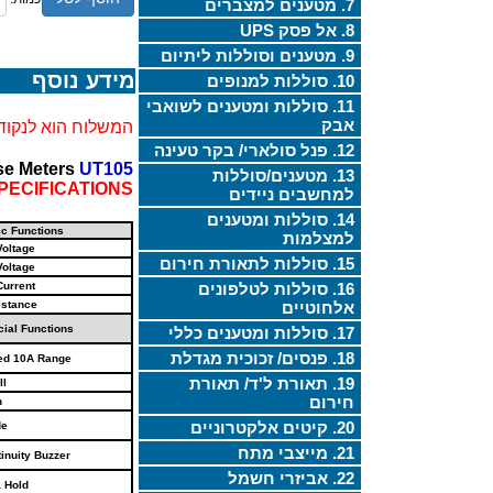
7. מטענים למצברים
8. אל פסק UPS
9. מטענים וסוללות ליתיום
מידע נוסף
10. סוללות למנופים
11. סוללות ומטענים לשואבי
אבק
המשלוח הוא לנקודת
12. פנל סולארי/ בקר טעינה
se Meters
UT105
13. מטענים/סוללות
PECIFICATIONS
למחשבים ניידים
14. סוללות ומטענים
ic Functions
למצלמות
Voltage
15. סוללות לתאורת חירום
Voltage
16. סוללות לטלפונים
Current
אלחוטיים
istance
ial Functions
17. סוללות ומטענים כללי
18. פנסים/ זכוכית מגדלת
ed 10A Range
19. תאורת ל'ד/ תאורת
ll
חירום
h
20. קיטים אלקטרוניים
de
21. מייצבי מתח
inuity Buzzer
22. אביזרי חשמל
 Hold