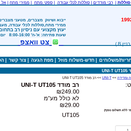
סוללות
|
רבי מודדים
|
סוללות לכלי עבודה
|
ספקי מתח
|
ממירי מתח
|
אל 
משנת 1992
ייבוא ושיווק
מצברים, מטעני מצברים
ממירי מתח,סוללות לכלי עבודה, מע
יעוץ מקצועי עם ניסיון רב בתחום
שעות פתיחה: א'-ה' 8:00-16:00 יום ו' 800-1200
צט וואצפ
חריות/משלוחים
|
חדש-משלוח מוזל
|
מפת הגעה
|
צור קשר
|
הס
UNI
>>
UNI-T
>> רב מודד UNI-T UT105
:
רב מודד UNI-T UT105
₪249.00
לא כולל מע"מ
₪29.00
י ללא תשלום נוסף)
UT105