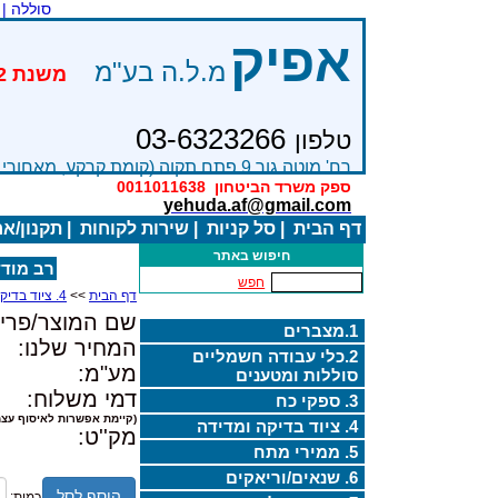
סוללה |
אפיק
מ.ל.ה בע"מ
03-6323266
טלפון
רח' מוטה גור 9 פתח תקוה (קומת קרקע, מאחורי בניין Bׂ )
ספק משרד הביטחון
0011011638
yehuda.af@gmail.com
דף הבית
|
סל קניות
|
שירות לקוחות
|
תקנון/א
חיפוש באתר
רב מודד -T UT105
חפש
דף הבית
>>
4. ציוד בדיקה ומדידה
שם המוצר/פריט
1.מצברים
המחיר שלנו:
2.כלי עבודה חשמליים
מע"מ:
סוללות ומטענים
דמי משלוח:
3. ספקי כח
(קיימת אפשרות לאיסוף עצמ
4. ציוד בדיקה ומדידה
מק''ט:
5. ממירי מתח
6. שנאים/וריאקים
הוסף לסל
כמות: