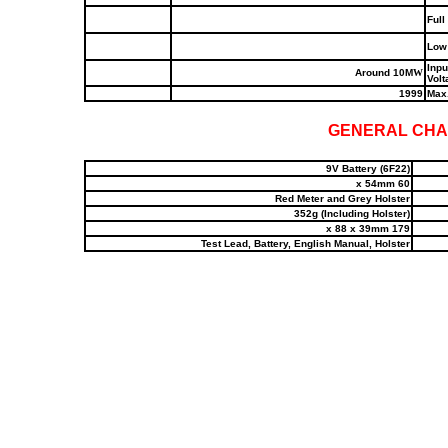
Full
Low 
Inpu
Around 10M
W
Vol
1999
Max.
GENERAL CHA
9V Battery (6F22)
60 x 54mm
Red Meter and Grey Holster
352g (Including Holster)
179 x 88 x 39mm
Test Lead, Battery, English Manual, Holster