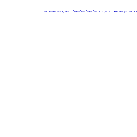
,בטריות לקטנועים,מצבר וולטה,מצברים וולטה,סוללה וולטה,סוללות וולטה,בטריה וולטה,בטריות