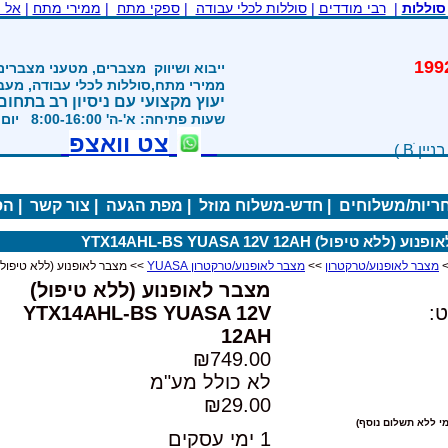
סוללות
|
רבי מודדים
|
סוללות לכלי עבודה
|
ספקי מתח
|
ממירי מתח
|
אל 
משנת 1992
ייבוא ושיווק
מצברים, מטעני מצברים
ממירי מתח,סוללות לכלי עבודה, מע
יעוץ מקצועי עם ניסיון רב בתחום
שעות פתיחה: א'-ה' 8:00-16:00 יום ו' 800-1200
צט וואצפ
חריות/משלוחים
|
חדש-משלוח מוזל
|
מפת הגעה
|
צור קשר
|
הס
ללא טיפול) YTX14AHL-BS YUASA 12V 12AH
מצבר לאופנוע/טרקטרון
>>
מצבר לאופנוע/טרקטרון YUASA
>> מצבר לאופנוע (ללא טיפול) X14AHL-BS YUASA 12V 12AH
מצבר לאופנוע (ללא טיפול)
:
YTX14AHL-BS YUASA 12V
12AH
₪749.00
לא כולל מע"מ
₪29.00
י ללא תשלום נוסף)
1 ימי עסקים