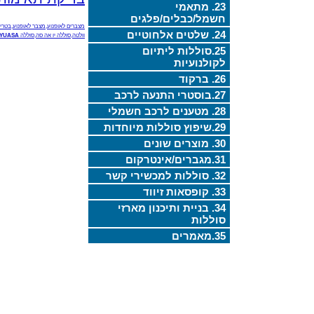
23. מתאמי
חשמל/כבלים/פלגים
מצברים לאופנוע,מצבר לאופנוע,בטריה
24. שלטים אלחוטיים
וולטה,סוללה יו אה סה,סוללה
YUASA ,סוללות
25.סוללות ליתיום
לקולנועיות
26. ברקוד
27.בוסטרי התנעה לרכב
28. מטענים לרכב חשמלי
29.שיפוץ סוללות מיוחדות
30. מוצרים שונים
31.מגברים/אינטרקום
32. סוללות למכשירי קשר
33. קופסאות זיווד
34. בניית ותיכנון מארזי
סוללות
35.מאמרים