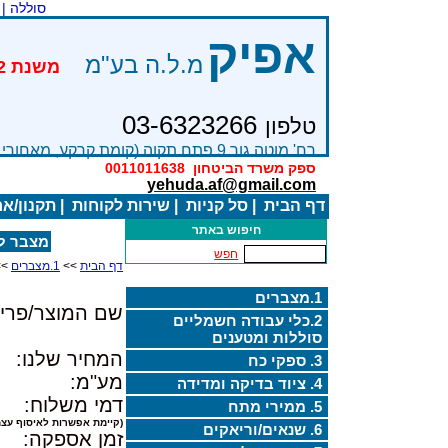
סוללה |
אפיק
מ.ל.ה בע"מ
03-6323266
טלפון
רח' מוטה גור 9 פתח תקוה (קומת קרקע, מאחורי בניין Bׂ )
ספק משרד הביטחון
0011011638
yehuda.af@gmail.com
דף הבית
|
סל קניות
|
שירות לקוחות
|
תקנון/א
חיפוש באתר
מצבר לאופנוע (
חפש
דף הבית
>>
1.מצברים
>>
1.מצברים
שם המוצר/פריט
2.כלי עבודה חשמליים
סוללות ומטענים
המחיר שלנו:
3. ספקי כח
מע"מ:
4. ציוד בדיקה ומדידה
דמי משלוח:
5. ממירי מתח
(קיימת אפשרות לאיסוף עצמ
6. שנאים/וריאקים
זמן אספקה: