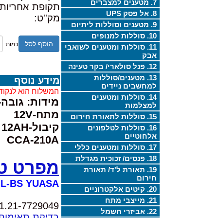
7. מטענים למצברים
תקופת אחריות:
8. אל פסק UPS
מק''ט:
9. מטענים וסוללות ליתיום
10. סוללות למנופים
הוסף לסל
כמות:
11. סוללות ומטענים לשואבי
אבק
12. פנל סולארי/ בקר טעינה
13. מטענים/סוללות
מידע נוסף
למחשבים ניידים
המשלוח הוא לנקוד
14. סוללות ומטענים
מידות: גובה-166מ"מ, רוחב-89מ"מ, אורך-134מ"מ משקל-5ק
למצלמות
מתח-1
2V
15. סוללות לתאורת חירום
קיבול-12AH
16. סוללות לטלפונים
אלחוטיים
CCA-210A
17. סוללות ומטענים כללי
18. פנסים/ זכוכית מגדלת
מפרט טכ
19. תאורת ל'ד/ תאורת
חירום
L-BS YUASA
20. קיטים אלקטרוניים
21. מייצבי מתח
1.21-7729049,
22. אביזרי חשמל
בדיקת תאימות 