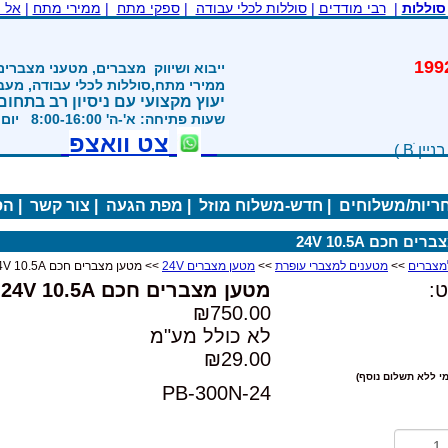
סוללות
|
רבי מודדים
|
סוללות לכלי עבודה
|
ספקי מתח
|
ממירי מתח
|
אל 
משנת 1992
ייבוא ושיווק
מצברים, מטעני מצברים
ממירי מתח,סוללות לכלי עבודה, מע
יעוץ מקצועי עם ניסיון רב בתחום
שעות פתיחה: א'-ה' 8:00-16:00 יום ו' 800-1200
צט וואצפ
חריות/משלוחים
|
חדש-משלוח מוזל
|
מפת הגעה
|
צור קשר
|
הס
ם חכם 24V 10.5A
>>
מטענים למצברי עופרת
>>
מטען מצברים 24V
>> מטען מצברים חכם 24V 10.5A
:
מטען מצברים חכם 24V 10.5A
₪750.00
לא כולל מע"מ
₪29.00
י ללא תשלום נוסף)
PB-300N-24