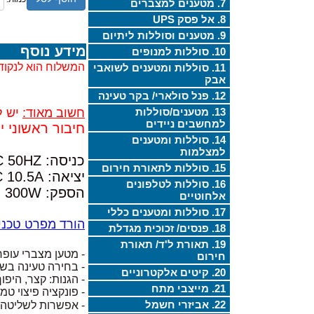
7. מטענים למצברים
8. אל פסק UPS
9. מטענים וסוללות ליתיום
מידע נוסף
10. סוללות למנופים
המשלוח הוא לנקוד
11. סוללות ומטענים לשואבי
אבק
12. פנל סולארי/ בקר טעינה
13. מטענים/סוללות
חשוב מאוד:
יש ל
למחשבים ניידים
חיבור ראשוני 
14. סוללות ומטענים
למצלמות
כניסה: 220VAC 50HZ
15. סוללות לתאורת חירום
יציאה: 27.2VDC 10.5A
16. סוללות לטלפונים
הספק: 300W
אלחוטיים
17. סוללות ומטענים כללי
הורד מפרט טכני
18. פנסים/ זכוכית מגדלת
19. תאורת ל'ד/ תאורת
- מטען מצברי עופרת,
חירום
- בחירה טעינה בשלבים: 2 א
20. קיטים אלקטרוניים
- הגנות: קצר, היפ
21. מייצבי מתח
- פונקציה פיצוי טמ
22. אביזרי חשמל
- אפשרות לשליטה 