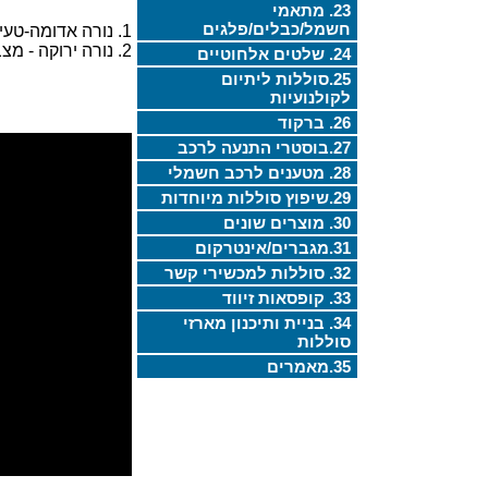
23. מתאמי
חשמל/כבלים/פלגים
1. נורה אדומה-טעינה
2. נורה ירוקה - מצברים מלאים סיום טעינה.
24. שלטים אלחוטיים
25.סוללות ליתיום
לקולנועיות
26. ברקוד
27.בוסטרי התנעה לרכב
28. מטענים לרכב חשמלי
29.שיפוץ סוללות מיוחדות
30. מוצרים שונים
31.מגברים/אינטרקום
32. סוללות למכשירי קשר
33. קופסאות זיווד
34. בניית ותיכנון מארזי
סוללות
35.מאמרים