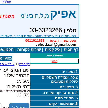
סוללה |
אפיק
מ.ל.ה בע"מ
03-6323266
טלפון
רח' מוטה גור 9 פתח תקוה (קומת קרקע, מאחורי בניין Bׂ )
ספק משרד הביטחון
0011011638
yehuda.af@gmail.com
דף הבית
|
סל קניות
|
שירות לקוחות
|
תקנון/א
חיפוש באתר
מטען מצברי
חפש
דף הבית
>>
7. מטענים למצברים
שם המוצר/פריט
1.מצברים
המחיר שלנו:
2.כלי עבודה חשמליים
מע"מ:
סוללות ומטענים
דמי משלוח:
3. ספקי כח
(קיימת אפשרות לאיסוף עצמ
4. ציוד בדיקה ומדידה
מק''ט:
5. ממירי מתח
6. שנאים/וריאקים
הוסף לסל
כמות: