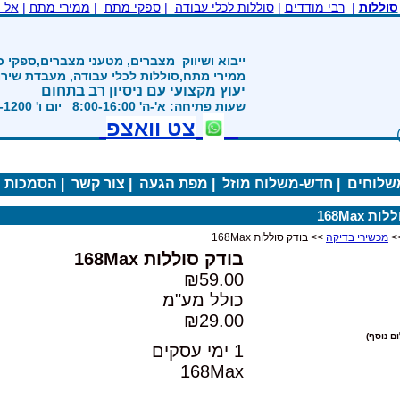
סוללות
|
רבי מודדים
|
סוללות לכלי עבודה
|
ספקי מתח
|
ממירי מתח
|
אל 
1992
ייבוא ושיווק
מצברים, מטעני מצברים,ספקי כ
ממירי מתח,סוללות לכלי עבודה, מעבדת שיר
יעוץ מקצועי עם ניסיון רב בתחום
שעות פתיחה: א'-ה' 8:00-16:00 יום ו' 800-1200
צט וואצפ
משלוחים
|
חדש-משלוח מוזל
|
מפת הגעה
|
צור קשר
|
הסמכות
|
 168Max
>
מכשירי בדיקה
>> בודק סוללות 168Max
בודק סוללות 168Max
₪59.00
כולל מע"מ
₪29.00
ם נוסף)
1 ימי עסקים
168Max