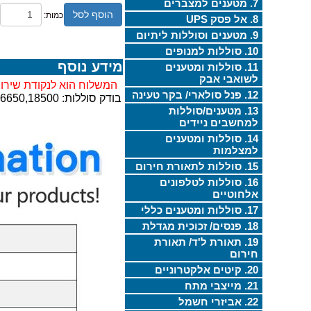
7. מטענים למצברים
הוסף לסל
כמות:
8. אל פסק UPS
9. מטענים וסוללות ליתיום
10. סוללות למנופים
מידע נוסף
11. סוללות ומטענים
לשואבי אבק
המשלוח הוא לנקודת שירות
12. פנל סולארי/ בקר טעינה
בודק סוללות: AA,AAA,AAAA,9V,18650,16340,26650,18500
13. מטענים/סוללות
למחשבים ניידים
14. סוללות ומטענים
למצלמות
15. סוללות לתאורת חירום
16. סוללות לטלפונים
אלחוטיים
17. סוללות ומטענים כללי
18. פנסים/ זכוכית מגדלת
19. תאורת ל'ד/ תאורת
חירום
20. קיטים אלקטרוניים
21. מייצבי מתח
22. אביזרי חשמל