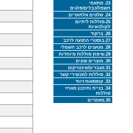
23. מתאמי
חשמל/כבלים/פלגים
24. שלטים אלחוטיים
25.סוללות ליתיום
לקולנועיות
26. ברקוד
27.בוסטרי התנעה לרכב
28. מטענים לרכב חשמלי
29.שיפוץ סוללות מיוחדות
30. מוצרים שונים
31.מגברים/אינטרקום
32. סוללות למכשירי קשר
33. קופסאות זיווד
34. בניית ותיכנון מארזי
סוללות
35.מאמרים