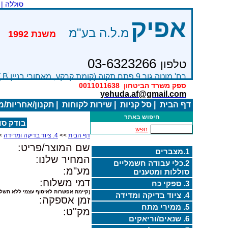
סוללה |
אפיק
מ.ל.ה בע"מ
משנת 
03-6323266
טלפון
רח' מוטה גור 9 פתח תקוה (קומת קרקע, מאחורי בניין Bׂ )
ספק משרד הביטחון
0011011638
yehuda.af@gmail.com
דף הבית
|
סל קניות
|
שירות לקוחות
|
תקנון/אחריות/
חיפוש באתר
בודק סוללות
חפש
דף הבית
>>
4. ציוד בדיקה ומדידה
>
שם המוצר/פריט:
1.מצברים
המחיר שלנו:
2.כלי עבודה חשמליים
מע"מ:
סוללות ומטענים
דמי משלוח:
3. ספקי כח
(קיימת אפשרות לאיסוף עצמי ללא תשלו
4. ציוד בדיקה ומדידה
זמן אספקה:
5. ממירי מתח
מק''ט:
6. שנאים/וריאקים