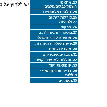
23. מתאמי
יש ללחוץ על כפתור ה- 
חשמל/כבלים/פלגים
24. שלטים אלחוטיים
25.סוללות ליתיום
לקולנועיות
26. ברקוד
27.בוסטרי התנעה לרכב
28. מטענים לרכב חשמלי
29.שיפוץ סוללות מיוחדות
30. מוצרים שונים
31.מגברים/אינטרקום
32. סוללות למכשירי קשר
33. קופסאות זיווד
34. בניית ותיכנון מארזי
סוללות
35.מאמרים