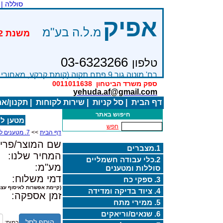
סוללה |
אפיק
מ.ל.ה בע"מ
03-6323266
טלפון
רח' מוטה גור 9 פתח תקוה (קומת קרקע, מאחורי בניין Bׂ )
ספק משרד הביטחון
0011011638
yehuda.af@gmail.com
דף הבית
|
סל קניות
|
שירות לקוחות
|
תקנון/א
חיפוש באתר
מטען למצב
חפש
דף הבית
>>
7. מטענים למצברים
שם המוצר/פריט
1.מצברים
המחיר שלנו:
2.כלי עבודה חשמליים
מע"מ:
סוללות ומטענים
דמי משלוח:
3. ספקי כח
(קיימת אפשרות לאיסוף עצמ
4. ציוד בדיקה ומדידה
זמן אספקה:
5. ממירי מתח
6. שנאים/וריאקים
הוסף לסל
כמות: