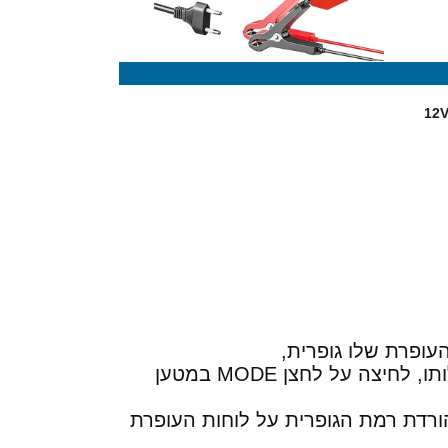
חומר זה מעלה את ההתנגדות הפנימית של המצבר, בכך נפגעת יעילותו, לחיצה על לחצן MODE במטען
ורדת רמת הגופרית על לוחות העופרת