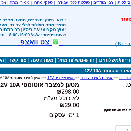
סוללות
|
רבי מודדים
|
סוללות לכלי עבודה
|
ספקי מתח
|
ממירי מתח
|
אל 
משנת 1992
ייבוא ושיווק
מצברים, מטעני מצברים
ממירי מתח,סוללות לכלי עבודה, מע
יעוץ מקצועי עם ניסיון רב בתחום
שעות פתיחה: א'-ה' 8:00-16:00 יום ו' 800-1200
צט וואצפ
חריות/משלוחים
|
חדש-משלוח מוזל
|
מפת הגעה
|
צור קשר
|
הס
ר אוטומטי 12V 10A
>>
מטענים למצברי עופרת
>>
מטען מצברים 12V
>> מטען למצבר אוטומטי 12V 10A
:
מטען למצבר אוטומטי 12V 10A
₪298.00
לא כולל מע"מ
₪29.00
י ללא תשלום נוסף)
1 ימי עסקים