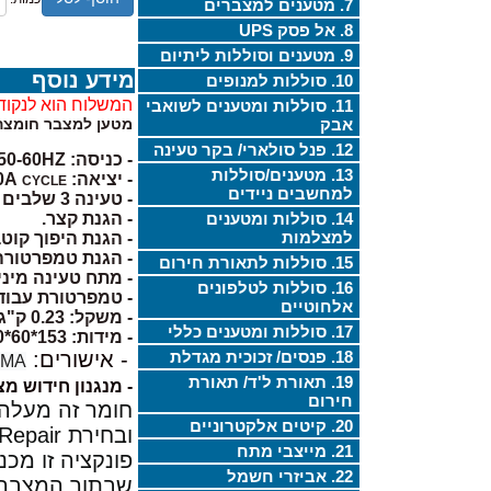
7. מטענים למצברים
8. אל פסק UPS
9. מטענים וסוללות ליתיום
מידע נוסף
10. סוללות למנופים
המשלוח הוא לנקוד
11. סוללות ומטענים לשואבי
אבק
מטען למצבר חומצה,LIFEPO4 ,GEL,AGM, LEAD ACID אוטומטי, חכם עם חיווי טעינה A
12. פנל סולארי/ בקר טעינה
- כניסה: 110-240V 50-60HZ
13. מטענים/סוללות
- יציאה: 13.8-15V 10A
CYCLE
למחשבים ניידים
- טעינה 3 שלבים (מטען חכם).
14. סוללות ומטענים
- הגנת קצר.
למצלמות
- הגנת היפוך קוטב
- הגנת טמפרטורה
15. סוללות לתאורת חירום
- מתח טעינה מיני
16. סוללות לטלפונים
- טמפרטורת עבודה: 20:60- מעלות 
אלחוטיים
- משקל: 0.23 ק"ג
17. סוללות ומטענים כללי
- מידות: 153*60*80
18. פנסים/ זכוכית מגדלת
- אישורים:
CMA
19. תאורת ל'ד/ תאורת
- מנגנון חידוש מצ
חירום
20. קיטים אלקטרוניים
ובחירת
Repair
21. מייצבי מתח
פונקציה זו מכ
22. אביזרי חשמל
שבתוך המצבר,ב