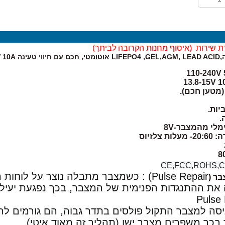
ת שירות (
איסוף מחנות הקרובה לביתך)
12V 10
יות.
.
מלי מהמצבר-8V
צלזיוס
CE,FCC,ROHS,
Pulse Repair) : כשמצבר מתבלה נוצר על לוחות העופרת שלו גופרית,
בר (
Pulse 
ניסה למצבר התקול פולסים בתדר גבוה, הם גורמים לה
כך משפרים מצבר ישן (תהליך זה מאוד איטי)