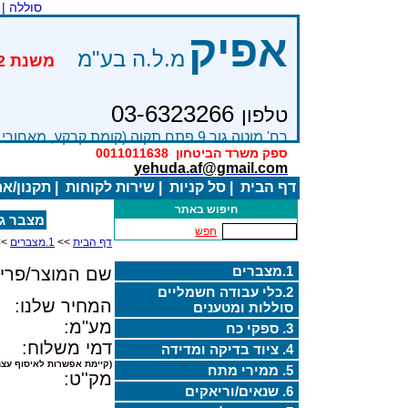
סוללה |
אפיק
מ.ל.ה בע"מ
03-6323266
טלפון
רח' מוטה גור 9 פתח תקוה (קומת קרקע, מאחורי בניין Bׂ )
ספק משרד הביטחון
0011011638
yehuda.af@gmail.com
דף הבית
|
סל קניות
|
שירות לקוחות
|
תקנון/א
חיפוש באתר
מצבר ג'ל 
חפש
דף הבית
>>
1.מצברים
>>
1.מצברים
שם המוצר/פריט
2.כלי עבודה חשמליים
המחיר שלנו:
סוללות ומטענים
מע"מ:
3. ספקי כח
דמי משלוח:
4. ציוד בדיקה ומדידה
(קיימת אפשרות לאיסוף עצמ
5. ממירי מתח
מק''ט:
6. שנאים/וריאקים