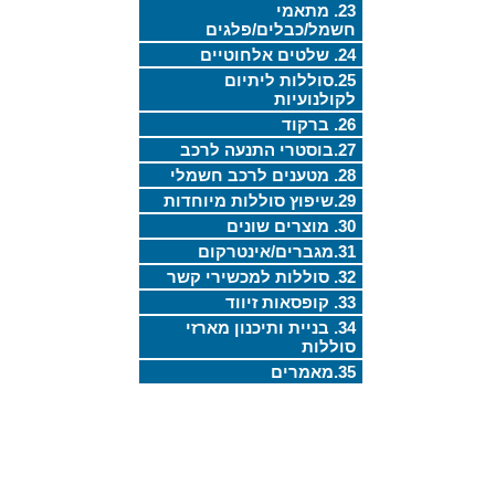
23. מתאמי
חשמל/כבלים/פלגים
24. שלטים אלחוטיים
25.סוללות ליתיום
לקולנועיות
26. ברקוד
27.בוסטרי התנעה לרכב
28. מטענים לרכב חשמלי
29.שיפוץ סוללות מיוחדות
30. מוצרים שונים
31.מגברים/אינטרקום
32. סוללות למכשירי קשר
33. קופסאות זיווד
34. בניית ותיכנון מארזי
סוללות
35.מאמרים