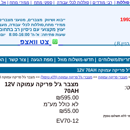
סוללות
|
רבי מודדים
|
סוללות לכלי עבודה
|
ספקי מתח
|
ממירי מתח
|
אל 
משנת 1992
ייבוא ושיווק
מצברים, מטעני מצברים
ממירי מתח,סוללות לכלי עבודה, מע
יעוץ מקצועי עם ניסיון רב בתחום
שעות פתיחה: א'-ה' 8:00-16:00 יום ו' 800-1200
צט וואצפ
חריות/משלוחים
|
חדש-משלוח מוזל
|
מפת הגעה
|
צור קשר
|
הס
פריקה עמוקה 12V 70AH
מצברי פריקה עמוקה
>>
מצברי ג'ל פריקה עמוקה (ללא טיפול)
>> מצבר ג'ל פריקה עמוקה 12V 70AH
מצבר ג'ל פריקה עמוקה 12V
:
70AH
₪595.00
לא כולל מע"מ
₪55.00
י ללא תשלום נוסף)
EV70-12