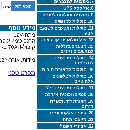
7. מטענים למצברים
הוסף לסל
כמות:
8. אל פסק UPS
9. מטענים וסוללות ליתיום
10. סוללות למנופים
מידע נוסף
11. סוללות ומטענים לשואבי
אבק
מתח-12V
12. פנל סולארי/ בקר טעינה
הרכב כימי- עופרת
13. מטענים/סוללות
קיבול-70AH ב- 20 שעות
למחשבים ניידים
14. סוללות ומטענים
מידות: אורך-227מ"מ, רוחב-149מ"מ, גובה-176מ"מ,
למצלמות
15. סוללות לתאורת חירום
מפרט טכני
16. סוללות לטלפונים
אלחוטיים
17. סוללות ומטענים כללי
18. פנסים/ זכוכית מגדלת
19. תאורת ל'ד/ תאורת
חירום
20. קיטים אלקטרוניים
21. מייצבי מתח
22. אביזרי חשמל