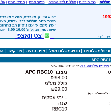
סוללות
|
רבי מודדים
|
סוללות לכלי עבודה
|
ספקי מתח
|
ממירי מתח
|
אל 
משנת 1992
ייבוא ושיווק
מצברים, מטעני מצברים
ממירי מתח,סוללות לכלי עבודה, מע
יעוץ מקצועי עם ניסיון רב בתחום
שעות פתיחה: א'-ה' 8:00-16:00 יום ו' 800-1200
צט וואצפ
חריות/משלוחים
|
חדש-משלוח מוזל
|
מפת הגעה
|
צור קשר
|
הס
מצברים לאל פסק APC
>> מצבר APC RBC10
:
מצבר APC RBC10
₪98.00
כולל מע"מ
₪29.00
י ללא תשלום נוסף)
1 ימי עסקים
שנה
RBC10