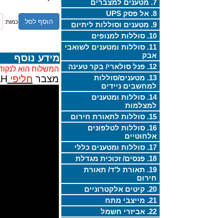
7. מטענים למצברים
8. אל פסק UPS
הוסף לסל
כמות:
9. מטענים וסוללות ליתיום
10. סוללות למנופים
11. סוללות ומטענים לשואבי
אבק
מידע נוסף
12. פנל סולארי/ בקר טעינה
המשלוח הוא לנקוד
13. מטענים/סוללות
מצבר
חליפי
AH
למחשבים ניידים
14. סוללות ומטענים
למצלמות
15. סוללות לתאורת חירום
16. סוללות לטלפונים
אלחוטיים
17. סוללות ומטענים כללי
18. פנסים/ זכוכית מגדלת
19. תאורת ל'ד/ תאורת
חירום
20. קיטים אלקטרוניים
21. מייצבי מתח
22. אביזרי חשמל