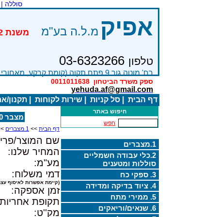
סוללה |
אפיק
מ.ל.ה בע"מ
03-6323266
טלפון
רח' מוטה גור 9 פתח תקוה (קומת קרקע, מאחורי בניין Bׂ )
ספק משרד הביטחון
0011011638
yehuda.af@gmail.com
דף הבית
|
סל קניות
|
שירות לקוחות
|
תקנון/א
חיפוש באתר
מצבר APC RBC10
חפש
דף הבית
>>
1.מצברים
>>
שם המוצר/פריט
1.מצברים
המחיר שלנו:
2.כלי עבודה חשמליים
מע"מ:
סוללות ומטענים
דמי משלוח:
3. ספקי כח
(קיימת אפשרות לאיסוף עצמ
4. ציוד בדיקה ומדידה
זמן אספקה:
5. ממירי מתח
תקופת אחריות:
6. שנאים/וריאקים
מק''ט: