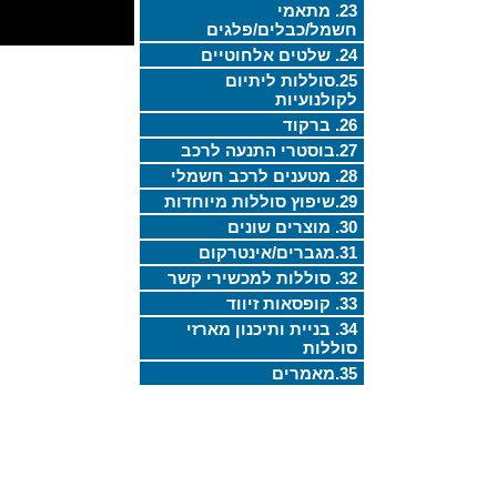
23. מתאמי
חשמל/כבלים/פלגים
24. שלטים אלחוטיים
25.סוללות ליתיום
לקולנועיות
26. ברקוד
27.בוסטרי התנעה לרכב
28. מטענים לרכב חשמלי
29.שיפוץ סוללות מיוחדות
30. מוצרים שונים
31.מגברים/אינטרקום
32. סוללות למכשירי קשר
33. קופסאות זיווד
34. בניית ותיכנון מארזי
סוללות
35.מאמרים