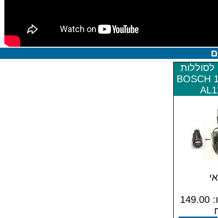
ם
 לסוללות
BOSCH 10.8V
AL1
י
המחיר שלנו: 149.00