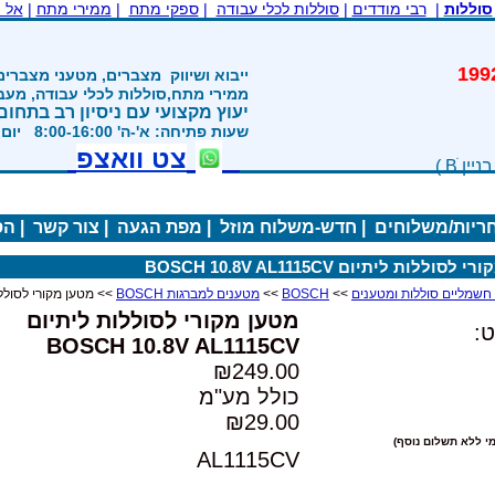
סוללות
|
רבי מודדים
|
סוללות לכלי עבודה
|
ספקי מתח
|
ממירי מתח
|
אל 
משנת 1992
ייבוא ושיווק
מצברים, מטעני מצברים
ממירי מתח,סוללות לכלי עבודה, מע
יעוץ מקצועי עם ניסיון רב בתחום
שעות פתיחה: א'-ה' 8:00-16:00 יום ו' 800-1200
צט וואצפ
חריות/משלוחים
|
חדש-משלוח מוזל
|
מפת הגעה
|
צור קשר
|
הס
סוללות ליתיום BOSCH 10.8V AL1115CV
>>
BOSCH
>>
מטענים למברגות BOSCH
>> מטען מקורי לסוללות ליתיום 15CV
מטען מקורי לסוללות ליתיום
:
BOSCH 10.8V AL1115CV
₪249.00
כולל מע"מ
₪29.00
י ללא תשלום נוסף)
AL1115CV