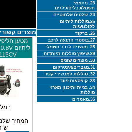
23. מתאמי
חשמל/כבלים/פלגים
24. שלטים אלחוטיים
25.סוללות ליתיום
לקולנועיות
מוצרים קשורי
26. ברקוד
27.בוסטרי התנעה לרכב
מטען חליפי
28. מטענים לרכב חשמלי
ליתיום 
29.שיפוץ סוללות מיוחדות
115CV
30. מוצרים שונים
31.מגברים/אינטרקום
32. סוללות למכשירי קשר
33. קופסאות זיווד
34. בניית ותיכנון מארזי
סוללות
35.מאמרים
במלא
ש"ח