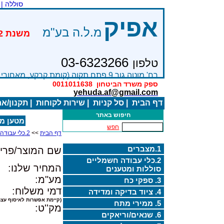
סוללה |
אפיק
מ.ל.ה בע"מ
03-6323266
טלפון
רח' מוטה גור 9 פתח תקוה (קומת קרקע, מאחורי בניין Bׂ )
ספק משרד הביטחון
0011011638
yehuda.af@gmail.com
דף הבית
|
סל קניות
|
שירות לקוחות
|
תקנון/א
חיפוש באתר
מטען מקורי ל
חפש
דף הבית
>>
2.כלי עבודה חשמליים סוללות ומטענים
1.מצברים
שם המוצר/פריט
2.כלי עבודה חשמליים
המחיר שלנו:
סוללות ומטענים
מע"מ:
3. ספקי כח
דמי משלוח:
4. ציוד בדיקה ומדידה
(קיימת אפשרות לאיסוף עצמ
5. ממירי מתח
מק''ט:
6. שנאים/וריאקים