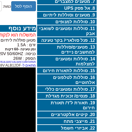
7. מטענים למצברים
הוסף לסל
כמות:
8. אל פסק UPS
9. מטענים וסוללות ליתיום
10. סוללות למנופים
מידע נוסף
11. סוללות ומטענים לשואבי
אבק
המשלוח הוא לנקוד
12. פנל סולארי/ בקר טעינה
מטען סוללות ליתיום 3.6V 10.8V
זרם : 1.5A
13. מטענים/סוללות
זמן טעינה -60 דקות
למחשבים ניידים
כניסה: 220V 50/60HZ
הספק : 26W
14. סוללות ומטענים
45,AL1115CV,AL1115CV,2607225525
למצלמות
מתאים ל-
.8V ALB12DF
15. סוללות לתאורת חירום
16. סוללות לטלפונים
אלחוטיים
17. סוללות ומטענים כללי
18. פנסים/ זכוכית מגדלת
19. תאורת ל'ד/ תאורת
חירום
20. קיטים אלקטרוניים
21. מייצבי מתח
22. אביזרי חשמל