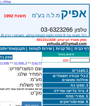
סוללה |
אפיק
מ.ל.ה בע"מ
משנת 
03-6323266
טלפון
רח' מוטה גור 9 פתח תקוה (קומת קרקע, מאחורי בניין Bׂ )
ספק משרד הביטחון
0011011638
yehuda.af@gmail.com
דף הבית
|
סל קניות
|
שירות לקוחות
|
תקנון/אחריות/
חיפוש באתר
ספק כח מעבדתי
חפש
דף הבית
>>
3. ספקי כח
>>
ספקי כח
שם המוצר/פריט:
1.מצברים
המחיר שלנו:
2.כלי עבודה חשמליים
מע"מ:
סוללות ומטענים
דמי משלוח:
3. ספקי כח
(קיימת אפשרות לאיסוף עצמי ללא תשלו
4. ציוד בדיקה ומדידה
מק''ט:
5. ממירי מתח
6. שנאים/וריאקים
הוסף לסל
כמות: