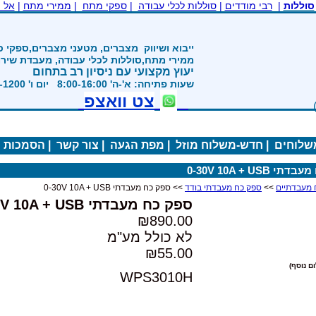
סוללות
|
רבי מודדים
|
סוללות לכלי עבודה
|
ספקי מתח
|
ממירי מתח
|
אל 
1992
ייבוא ושיווק
מצברים, מטעני מצברים,ספקי כ
ממירי מתח,סוללות לכלי עבודה, מעבדת שיר
יעוץ מקצועי עם ניסיון רב בתחום
שעות פתיחה: א'-ה' 8:00-16:00 יום ו' 800-1200
צט וואצפ
משלוחים
|
חדש-משלוח מוזל
|
מפת הגעה
|
צור קשר
|
הסמכות
|
 0-30V 10A + USB
 מעבדתיים
>>
ספק כח מעבדתי בודד
>> ספק כח מעבדתי 0-30V 10A + USB
ספק כח מעבדתי 0-30V 10A + USB
₪890.00
לא כולל מע"מ
₪55.00
ם נוסף)
WPS3010H