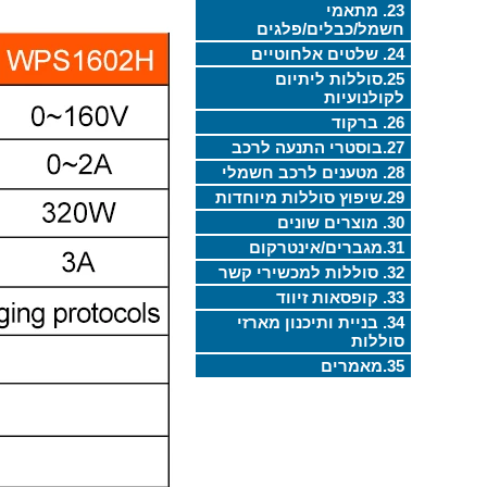
23. מתאמי
חשמל/כבלים/פלגים
24. שלטים אלחוטיים
25.סוללות ליתיום
לקולנועיות
26. ברקוד
27.בוסטרי התנעה לרכב
28. מטענים לרכב חשמלי
29.שיפוץ סוללות מיוחדות
30. מוצרים שונים
31.מגברים/אינטרקום
32. סוללות למכשירי קשר
33. קופסאות זיווד
34. בניית ותיכנון מארזי
סוללות
35.מאמרים