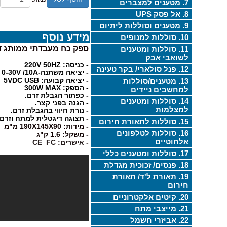
7. מטענים למצברים
8. אל פסק UPS
9. מטענים וסוללות ליתיום
מידע נוסף
10. סוללות למנופים
ספק כח מעבדתי ממותג דיגיטלי 
11. סוללות ומטענים
לשואבי אבק
- כניסה: 220V 50HZ
12. פנל סולארי/ בקר טעינה
- יציאה משתנה-0-30V /10A
13. מטענים/סוללות
- יציאה קבועה: 5VDC USB
- הספק: 300W MAX
למחשבים ניידים
- כפתור הגבלת זרם.
14. סוללות ומטענים
- הגנה בפני קצר.
למצלמות
- נורת חיווי בהגבלת זרם.
- תצוגה דיגטלית למתח וזרם.
15. סוללות לתאורת חירום
- מידות: 190X145X90 מ"מ
16. סוללות לטלפונים
- משקל: 1.6 ק"ג
אלחוטיים
- אישרים: CE FC
17. סוללות ומטענים כללי
18. פנסים/ זכוכית מגדלת
19. תאורת ל'ד/ תאורת
חירום
20. קיטים אלקטרוניים
21. מייצבי מתח
22. אביזרי חשמל