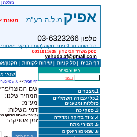
סוללה |
אפיק
מ.ל.ה בע"מ
03-6323266
טלפון
רח' מוטה גור 9 פתח תקוה (קומת קרקע, מאחורי בניין Bׂ )
ספק משרד הביטחון
0011011638
yehuda.af@gmail.com
דף הבית
|
סל קניות
|
שירות לקוחות
|
תקנון/א
חיפוש באתר
שנאי מתח O 24AC 3A
חפש
דף הבית
>>
6. שנאים/וריאקים
שם המוצר/פריט
1.מצברים
המחיר שלנו:
2.כלי עבודה חשמליים
מע"מ:
סוללות ומטענים
דמי משלוח:
3. ספקי כח
(קיימת אפשרות לאיסוף עצמ
4. ציוד בדיקה ומדידה
זמן אספקה:
5. ממירי מתח
6. שנאים/וריאקים
הוסף לסל
כמות: