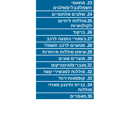
23. מתאמי
חשמל/כבלים/פלגים
24. שלטים אלחוטיים
25.סוללות ליתיום
לקולנועיות
26. ברקוד
27.בוסטרי התנעה לרכב
28. מטענים לרכב חשמלי
29.שיפוץ סוללות מיוחדות
30. מוצרים שונים
31.מגברים/אינטרקום
32. סוללות למכשירי קשר
33. קופסאות זיווד
34. בניית ותיכנון מארזי
סוללות
35.מאמרים