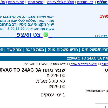
סוללות
|
רבי מודדים
|
סוללות לכלי עבודה
|
ספקי מתח
|
ממירי מתח
|
אל 
משנת 1992
ייבוא ושיווק
מצברים, מטעני מצברים
ממירי מתח,סוללות לכלי עבודה, מע
יעוץ מקצועי עם ניסיון רב בתחום
שעות פתיחה: א'-ה' 8:00-16:00 יום ו' 800-1200
צט וואצפ
חריות/משלוחים
|
חדש-משלוח מוזל
|
מפת הגעה
|
צור קשר
|
הס
220VAC T
>>
שנאים במתחים שונים
>> שנאי מתח 220VAC TO 24AC 3A
:
שנאי מתח 220VAC TO 24AC 3A
₪229.00
לא כולל מע"מ
₪29.00
י ללא תשלום נוסף)
1 ימי עסקים