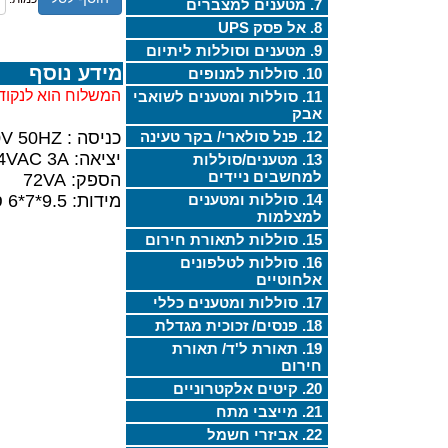
7. מטענים למצברים
8. אל פסק UPS
9. מטענים וסוללות ליתיום
מידע נוסף
10. סוללות למנופים
המשלוח הוא לנקוד
11. סוללות ומטענים לשואבי
אבק
12. פנל סולארי/ בקר טעינה
כניסה : 220-240V 50HZ (תקע ישראלי 2 פינים)
יציאה: 24VAC 3A (2 חוטים)
13. מטענים/סוללות
למחשבים ניידים
הספק: 72VA
14. סוללות ומטענים
מידות: 9.5*7*6 ס"מ
למצלמות
15. סוללות לתאורת חירום
16. סוללות לטלפונים
אלחוטיים
17. סוללות ומטענים כללי
18. פנסים/ זכוכית מגדלת
19. תאורת ל'ד/ תאורת
חירום
20. קיטים אלקטרוניים
21. מייצבי מתח
22. אביזרי חשמל