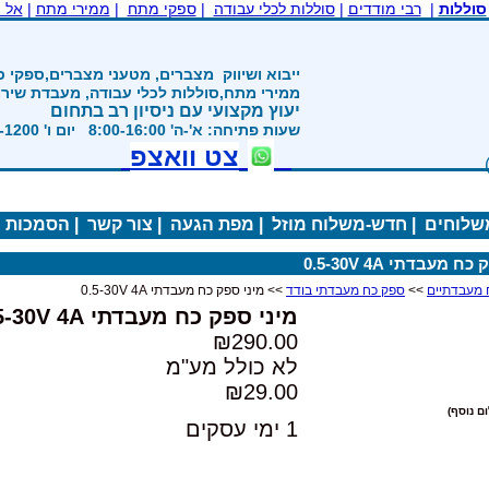
סוללות
|
רבי מודדים
|
סוללות לכלי עבודה
|
ספקי מתח
|
ממירי מתח
|
אל 
1992
ייבוא ושיווק
מצברים, מטעני מצברים,ספקי כ
ממירי מתח,סוללות לכלי עבודה, מעבדת שיר
יעוץ מקצועי עם ניסיון רב בתחום
שעות פתיחה: א'-ה' 8:00-16:00 יום ו' 800-1200
צט וואצפ
משלוחים
|
חדש-משלוח מוזל
|
מפת הגעה
|
צור קשר
|
הסמכות
|
 מעבדתי 0.5-30V 4A
 מעבדתיים
>>
ספק כח מעבדתי בודד
>> מיני ספק כח מעבדתי 0.5-30V 4A
מיני ספק כח מעבדתי 0.5-30V 4A
₪290.00
לא כולל מע"מ
₪29.00
ם נוסף)
1 ימי עסקים