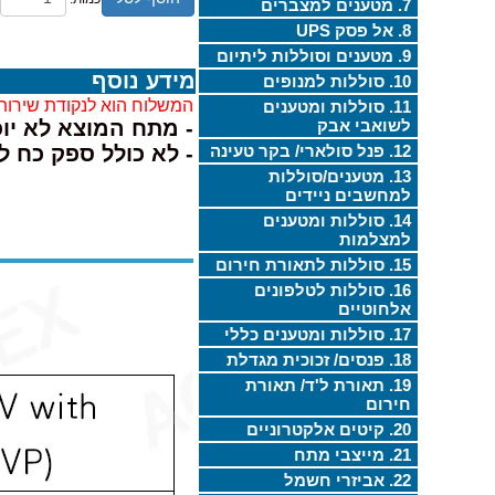
7. מטענים למצברים
8. אל פסק UPS
9. מטענים וסוללות ליתיום
מידע נוסף
10. סוללות למנופים
המשלוח הוא לנקודת שירות
11. סוללות ומטענים
לשואבי אבק
- מתח המוצא לא יוכ
12. פנל סולארי/ בקר טעינה
- לא כולל ספק כח 
13. מטענים/סוללות
למחשבים ניידים
14. סוללות ומטענים
למצלמות
15. סוללות לתאורת חירום
16. סוללות לטלפונים
אלחוטיים
17. סוללות ומטענים כללי
18. פנסים/ זכוכית מגדלת
19. תאורת ל'ד/ תאורת
חירום
20. קיטים אלקטרוניים
21. מייצבי מתח
22. אביזרי חשמל