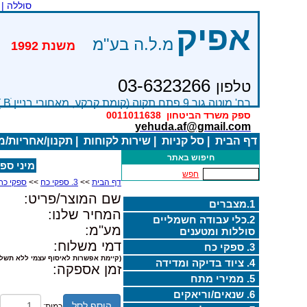
סוללה |
אפיק
מ.ל.ה בע"מ
משנת 
03-6323266
טלפון
רח' מוטה גור 9 פתח תקוה (קומת קרקע, מאחורי בניין Bׂ )
ספק משרד הביטחון
0011011638
yehuda.af@gmail.com
דף הבית
|
סל קניות
|
שירות לקוחות
|
תקנון/אחריות/
חיפוש באתר
מיני ספק כח
חפש
דף הבית
>>
3. ספקי כח
>>
ספקי כח
שם המוצר/פריט:
1.מצברים
המחיר שלנו:
2.כלי עבודה חשמליים
מע"מ:
סוללות ומטענים
דמי משלוח:
3. ספקי כח
(קיימת אפשרות לאיסוף עצמי ללא תשלו
4. ציוד בדיקה ומדידה
זמן אספקה:
5. ממירי מתח
6. שנאים/וריאקים
הוסף לסל
כמות: