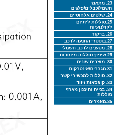
23. מתאמי
חשמל/כבלים/פלגים
24. שלטים אלחוטיים
25.סוללות ליתיום
לקולנועיות
26. ברקוד
27.בוסטרי התנעה לרכב
28. מטענים לרכב חשמלי
29.שיפוץ סוללות מיוחדות
30. מוצרים שונים
31.מגברים/אינטרקום
32. סוללות למכשירי קשר
33. קופסאות זיווד
34. בניית ותיכנון מארזי
סוללות
35.מאמרים