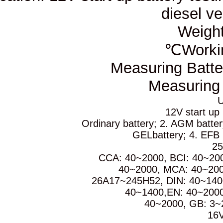
Measur
M
1. Ordinary battery
GELba
CCA: 40~2000
40~2000,
26A17~245H52,
40~140
40~