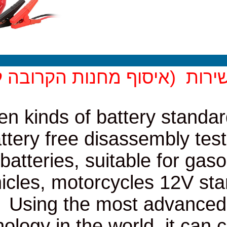
יסוף מחנות הקרובה לביתך)
1. Ten kinds of batter
battery free disasse
batteries, suitable 
vehicles, motorcycles 1
2. Using the most 
technology in the world, 