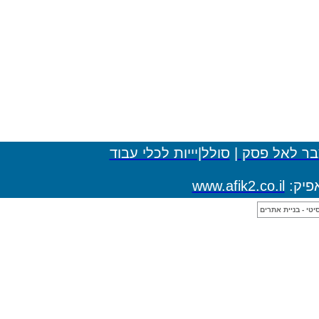
ולל|יייות לכלי עבוד
www.af