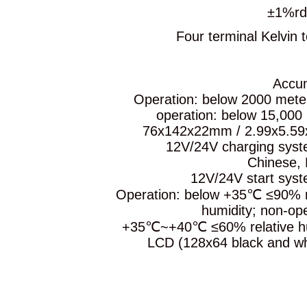
Four te
Operation: be
operation:
76x142x22mm
12V/24V 
12V/
Operation: belo
hum
+35℃~+40℃ ≤60
LCD (128x64