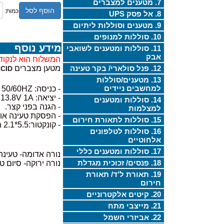
7. מטענים למצברים
הוסף לסל
כמות:
8. אל פסק UPS
9. מטענים וסוללות ליתיום
10. סוללות למנופים
מידע נוסף
11. סוללות ומטענים לשואבי
אבק
המשלוח הוא לנקוד
12. פנל סולארי/ בקר טעינה
מטען מצברים
CID
13. מטענים/סוללות
למחשבים ניידים
- כניסה: 100-240V 50/60HZ
- יציאה: 13.8V 1A
14. סוללות ומטענים
- הגנה בפני קצר.
למצלמות
- הפסקת טעינה או
15. סוללות לתאורת חירום
- קונקטור:5.5*2.1 מ"מ
16. סוללות לטלפונים
אלחוטיים
17. סוללות ומטענים כללי
נורה אדומה- טעינה
18. פנסים/ זכוכית מגדלת
נורה ירוקה- סיום 
19. תאורת ל'ד/ תאורת
חירום
20. קיטים אלקטרוניים
21. מייצבי מתח
22. אביזרי חשמל