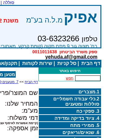
סוללה |
אפיק
מ.ל.ה בע"מ
03-6323266
טלפון
רח' מוטה גור 9 פתח תקוה (קומת קרקע, מאחורי בניין Bׂ )
ספק משרד הביטחון
0011011638
yehuda.af@gmail.com
דף הבית
|
סל קניות
|
שירות לקוחות
|
תקנון/א
חיפוש באתר
מטען מצברים ID
חפש
דף הבית
>>
7. מטענים למצברים
1.מצברים
שם המוצר/פריט
2.כלי עבודה חשמליים
המחיר שלנו:
סוללות ומטענים
מע"מ:
3. ספקי כח
דמי משלוח:
4. ציוד בדיקה ומדידה
(קיימת אפשרות לאיסוף עצמ
5. ממירי מתח
זמן אספקה:
6. שנאים/וריאקים