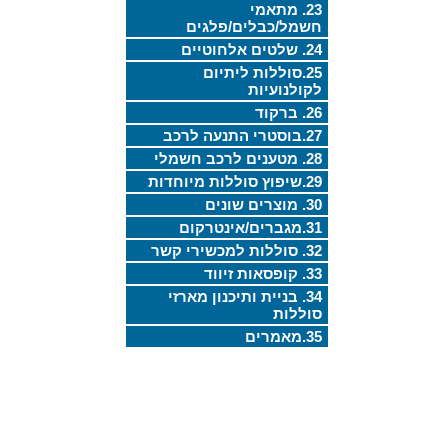
23. מתאמי
חשמל/כבלים/פלגים
24. שלטים אלחוטיים
25.סוללות ליתיום
לקולנועיות
26. ברקוד
27.בוסטרי התנעה לרכב
28. מטענים לרכב חשמלי
29.שיפוץ סוללות מיוחדות
30. מוצרים שונים
31.מגברים/אינטרקום
32. סוללות למכשירי קשר
33. קופסאות זיווד
34. בניית ותיכנון מארזי
סוללות
35.מאמרים