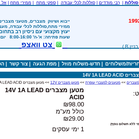
סוללות
|
רבי מודדים
|
סוללות לכלי עבודה
|
ספקי מתח
|
ממירי מתח
|
אל 
משנת 1992
ייבוא ושיווק
מצברים, מטעני מצברים
ממירי מתח,סוללות לכלי עבודה, מע
יעוץ מקצועי עם ניסיון רב בתחום
שעות פתיחה: א'-ה' 8:00-16:00 יום ו' 800-1200
צט וואצפ
חריות/משלוחים
|
חדש-משלוח מוזל
|
מפת הגעה
|
צור קשר
|
הס
14V 1A LEAD AC
>>
מטענים למצברי עופרת
>>
מטען מצברים 12V
>> מטען מצברים 14V 1A LEAD ACID
מטען מצברים 14V 1A LEAD
:
ACID
₪98.00
כולל מע"מ
₪29.00
י ללא תשלום נוסף)
1 ימי עסקים