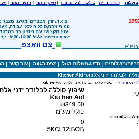
סוללות
|
רבי מודדים
|
סוללות לכלי עבודה
|
ספקי מתח
|
ממירי מתח
|
אל 
משנת 1992
ייבוא ושיווק
מצברים, מטעני מצברים
ממירי מתח,סוללות לכלי עבודה, מע
יעוץ מקצועי עם ניסיון רב בתחום
שעות פתיחה: א'-ה' 8:00-16:00 יום ו' 800-1200
צט וואצפ
חריות/משלוחים
|
חדש-משלוח מוזל
|
מפת הגעה
|
צור קשר
|
הס
לה לבלנדר ידני אלחוטי Kitchen Aid
>> שיפוץ סוללה לבלנדר ידני אלחוטי Kitchen Aid
שיפוץ סוללה לבלנדר ידני אלחו
:
Kitchen Aid
₪349.00
כולל מע"מ
י ללא תשלום נוסף)
0
5KCL12IBOB