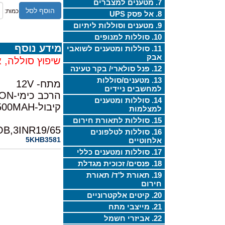
7. מטענים למצברים
הוסף לסל
כמות:
8. אל פסק UPS
9. מטענים וסוללות ליתיום
10. סוללות למנופים
מידע נוסף
11. סוללות ומטענים לשואבי
אבק
שיפוץ סוללה, 
12. פנל סולארי/ בקר טעינה
13. מטענים/סוללות
מתח- 12V
למחשבים ניידים
הרכב כימי-LI-ION
14. סוללות ומטענים
קיבול-2500MAH
למצלמות
15. סוללות לתאורת חירום
B,3INR19/65
16. סוללות לטלפונים
5KHB3581
אלחוטיים
17. סוללות ומטענים כללי
18. פנסים/ זכוכית מגדלת
19. תאורת ל'ד/ תאורת
חירום
20. קיטים אלקטרוניים
21. מייצבי מתח
22. אביזרי חשמל