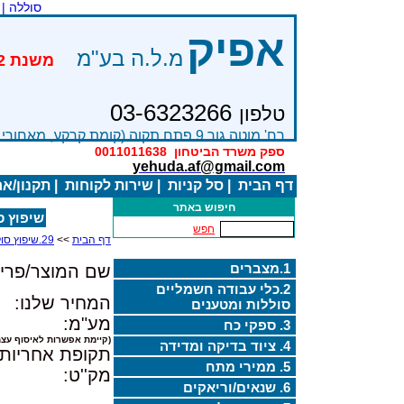
סוללה |
אפיק
מ.ל.ה בע"מ
03-6323266
טלפון
רח' מוטה גור 9 פתח תקוה (קומת קרקע, מאחורי בניין Bׂ )
ספק משרד הביטחון
0011011638
yehuda.af@gmail.com
דף הבית
|
סל קניות
|
שירות לקוחות
|
תקנון/א
חיפוש באתר
שיפוץ סול
חפש
דף הבית
>>
29.שיפוץ סוללות מיוחדות
1.מצברים
שם המוצר/פריט
2.כלי עבודה חשמליים
המחיר שלנו:
סוללות ומטענים
מע"מ:
3. ספקי כח
(קיימת אפשרות לאיסוף עצמ
4. ציוד בדיקה ומדידה
תקופת אחריות:
5. ממירי מתח
מק''ט:
6. שנאים/וריאקים