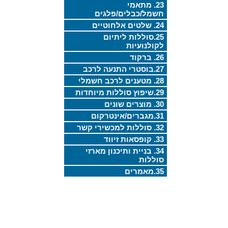
23. מתאמי
חשמל/כבלים/פלגים
24. שלטים אלחוטיים
25.סוללות ליתיום
לקולנועיות
26. ברקוד
27.בוסטרי התנעה לרכב
28. מטענים לרכב חשמלי
29.שיפוץ סוללות מיוחדות
30. מוצרים שונים
31.מגברים/אינטרקום
32. סוללות למכשירי קשר
33. קופסאות זיווד
34. בניית ותיכנון מארזי
סוללות
35.מאמרים