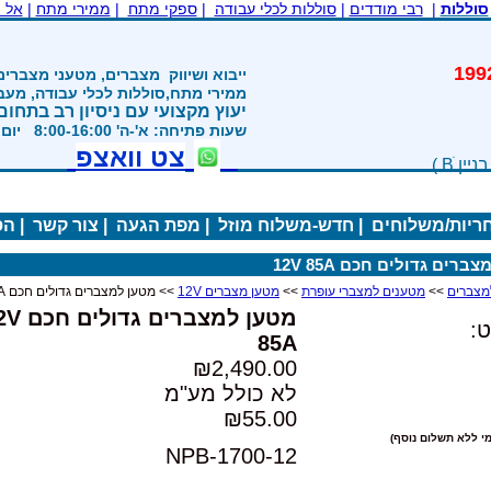
סוללות
|
רבי מודדים
|
סוללות לכלי עבודה
|
ספקי מתח
|
ממירי מתח
|
אל 
משנת 1992
ייבוא ושיווק
מצברים, מטעני מצברים
ממירי מתח,סוללות לכלי עבודה, מע
יעוץ מקצועי עם ניסיון רב בתחום
שעות פתיחה: א'-ה' 8:00-16:00 יום ו' 800-1200
צט וואצפ
חריות/משלוחים
|
חדש-משלוח מוזל
|
מפת הגעה
|
צור קשר
|
הס
ברים גדולים חכם 12V 85A
>>
מטענים למצברי עופרת
>>
מטען מצברים 12V
>> מטען למצברים גדולים חכם 12V 85A
מטען למצברים גד
:
85A
₪2,490.00
לא כולל מע"מ
₪55.00
י ללא תשלום נוסף)
NPB-1700-12