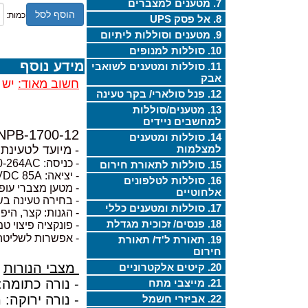
7. מטענים למצברים
הוסף לסל
כמות:
8. אל פסק UPS
9. מטענים וסוללות ליתיום
10. סוללות למנופים
מידע נוסף
11. סוללות ומטענים לשואבי
אבק
חשוב מאוד:
יש ל
12. פנל סולארי/ בקר טעינה
13. מטענים/סוללות
למחשבים ניידים
NPB-1700-12
14. סוללות ומטענים
למצלמות
- מיועד לטעינת 
- כניסה: 90-264AC
15. סוללות לתאורת חירום
- יציאה: 13.8VDC 85A
16. סוללות לטלפונים
- מטען מצברי עופרת, חומ
אלחוטיים
- בחירה טעינה בשלבים: 2 
17. סוללות ומטענים כללי
- הגנות: קצר, הי
18. פנסים/ זכוכית מגדלת
- פונקציה פיצוי ט
- אפשרות לשליטה
19. תאורת ל'ד/ תאורת
חירום
מצבי הנורות
20. קיטים אלקטרוניים
- נורה כתומה:
21. מייצבי מתח
- נורה ירוקה:
22. אביזרי חשמל