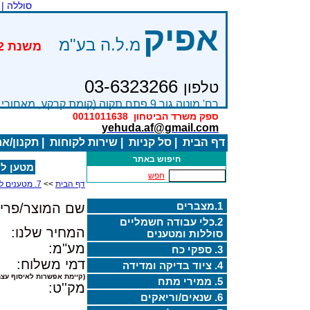
סוללה |
אפיק
מ.ל.ה בע"מ
03-6323266
טלפון
רח' מוטה גור 9 פתח תקוה (קומת קרקע, מאחורי בניין Bׂ )
ספק משרד הביטחון
0011011638
yehuda.af@gmail.com
דף הבית
|
סל קניות
|
שירות לקוחות
|
תקנון/א
חיפוש באתר
מטען למצ
חפש
דף הבית
>>
7. מטענים למצברים
1.מצברים
שם המוצר/פריט
2.כלי עבודה חשמליים
המחיר שלנו:
סוללות ומטענים
מע"מ:
3. ספקי כח
דמי משלוח:
4. ציוד בדיקה ומדידה
(קיימת אפשרות לאיסוף עצמ
5. ממירי מתח
מק''ט:
6. שנאים/וריאקים