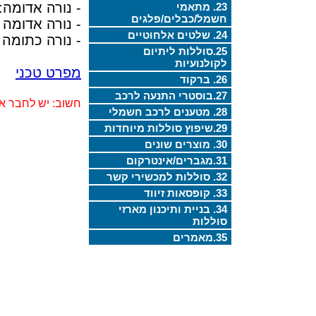
- נורה אדומה:
23. מתאמי
חשמל/כבלים/פלגים
- נורה אדומה
24. שלטים אלחוטיים
- נורה כתומה 
25.סוללות ליתיום
לקולנועיות
מפרט טכני
26. ברקוד
27.בוסטרי התנעה לרכב
חשוב: יש לחבר א
28. מטענים לרכב חשמלי
29.שיפוץ סוללות מיוחדות
30. מוצרים שונים
31.מגברים/אינטרקום
32. סוללות למכשירי קשר
33. קופסאות זיווד
34. בניית ותיכנון מארזי
סוללות
35.מאמרים