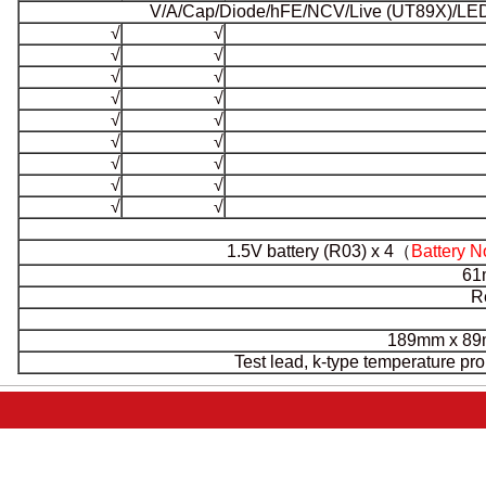
V/A/Cap/Diode/hFE/NCV/
√
√
√
√
√
√
√
√
√
√
√
√
√
√
√
√
√
√
1.5V battery (R
Test lead, k-t