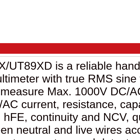
UT89X/UT89XD is a reliabl
multimeter with true 
It can measure
Max. 1000
DC/AC current, resistan
diode, hFE, continuity and
between neutral and live 