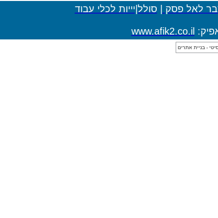
ולל|יייות לכלי עבוד
www.af