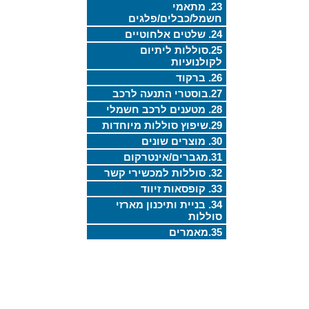
23. מתאמי
חשמל/כבלים/פלגים
24. שלטים אלחוטיים
25.סוללות ליתיום
לקולנועיות
26. ברקוד
27.בוסטרי התנעה לרכב
28. מטענים לרכב חשמלי
29.שיפוץ סוללות מיוחדות
30. מוצרים שונים
31.מגברים/אינטרקום
32. סוללות למכשירי קשר
33. קופסאות זיווד
34. בניית ותיכנון מארזי
סוללות
35.מאמרים