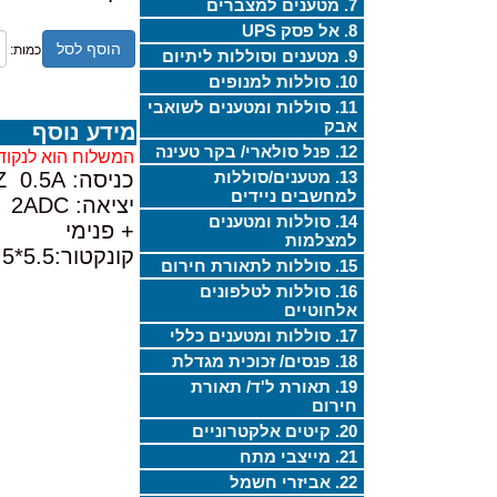
7. מטענים למצברים
8. אל פסק UPS
הוסף לסל
כמות:
9. מטענים וסוללות ליתיום
10. סוללות למנופים
11. סוללות ומטענים לשואבי
אבק
מידע נוסף
12. פנל סולארי/ בקר טעינה
המשלוח הוא לנקוד
13. מטענים/סוללות
כניסה: 100-240V 50/60HZ 0.5A
למחשבים ניידים
יציאה: 12VDC 2ADC
14. סוללות ומטענים
+ פנימי
למצלמות
קונקטור:5.5*2.5*11 מ"מ (קפיצי)
15. סוללות לתאורת חירום
16. סוללות לטלפונים
אלחוטיים
17. סוללות ומטענים כללי
18. פנסים/ זכוכית מגדלת
19. תאורת ל'ד/ תאורת
חירום
20. קיטים אלקטרוניים
21. מייצבי מתח
22. אביזרי חשמל