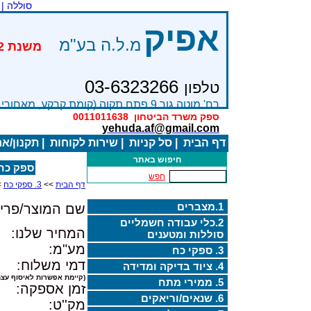
סוללה |
אפיק
מ.ל.ה בע"מ
03-6323266
טלפון
רח' מוטה גור 9 פתח תקוה (קומת קרקע, מאחורי בניין Bׂ )
ספק משרד הביטחון
0011011638
yehuda.af@gmail.com
דף הבית
|
סל קניות
|
שירות לקוחות
|
תקנון/א
חיפוש באתר
ספק כח ממו
חפש
דף הבית
>>
3. ספקי כח
>
1.מצברים
שם המוצר/פריט
2.כלי עבודה חשמליים
המחיר שלנו:
סוללות ומטענים
מע"מ:
3. ספקי כח
דמי משלוח:
4. ציוד בדיקה ומדידה
(קיימת אפשרות לאיסוף עצמ
5. ממירי מתח
זמן אספקה:
6. שנאים/וריאקים
מק''ט: