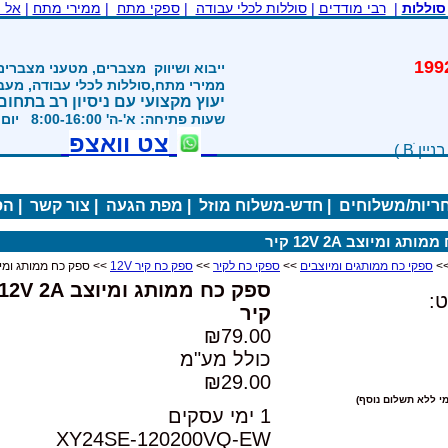
סוללות
|
רבי מודדים
|
סוללות לכלי עבודה
|
ספקי מתח
|
ממירי מתח
|
אל 
משנת 1992
ייבוא ושיווק
מצברים, מטעני מצברים
ממירי מתח,סוללות לכלי עבודה, מע
יעוץ מקצועי עם ניסיון רב בתחום
שעות פתיחה: א'-ה' 8:00-16:00 יום ו' 800-1200
צט וואצפ
חריות/משלוחים
|
חדש-משלוח מוזל
|
מפת הגעה
|
צור קשר
|
הס
תג ומיוצב 12V 2A קיר
>
ספקי כח ממותגים ומיוצבים
>>
ספקי כח לקיר
>>
ספק כח קיר 12V
>> ספק כח ממותג ומיוצב 2V 2A
ספק כח ממותג ומיוצב 12V 2A
:
קיר
₪79.00
כולל מע"מ
₪29.00
י ללא תשלום נוסף)
1 ימי עסקים
XY24SE-120200VQ-EW