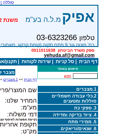
סוללה |
אפיק
מ.ל.ה בע"מ
03-6323266
טלפון
רח' מוטה גור 9 פתח תקוה (קומת קרקע, מאחורי בניין Bׂ )
ספק משרד הביטחון
0011011638
yehuda.af@gmail.com
דף הבית
|
סל קניות
|
שירות לקוחות
|
תקנון/א
חיפוש באתר
מצבר לאופנוע 
חפש
דף הבית
>>
1.מצברים
>>
1.מצברים
שם המוצר/פריט
2.כלי עבודה חשמליים
המחיר שלנו:
סוללות ומטענים
מע"מ:
3. ספקי כח
דמי משלוח:
4. ציוד בדיקה ומדידה
(קיימת אפשרות לאיסוף עצמ
5. ממירי מתח
תקופת אחריות:
6. שנאים/וריאקים
מק''ט: