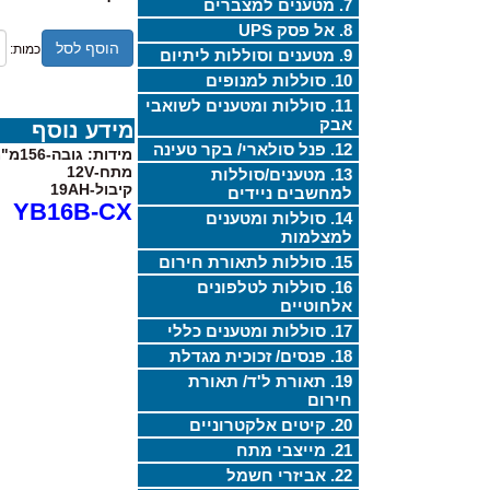
7. מטענים למצברים
8. אל פסק UPS
הוסף לסל
כמות:
9. מטענים וסוללות ליתיום
10. סוללות למנופים
11. סוללות ומטענים לשואבי
אבק
מידע נוסף
12. פנל סולארי/ בקר טעינה
מידות: גובה-156מ"מ, רוחב-101מ"מ, אורך-176מ"מ
מתח-12V
13. מטענים/סוללות
קיבול-19AH
למחשבים ניידים
 YB16B-CX
14. סוללות ומטענים
למצלמות
15. סוללות לתאורת חירום
16. סוללות לטלפונים
אלחוטיים
17. סוללות ומטענים כללי
18. פנסים/ זכוכית מגדלת
19. תאורת ל'ד/ תאורת
חירום
20. קיטים אלקטרוניים
21. מייצבי מתח
22. אביזרי חשמל