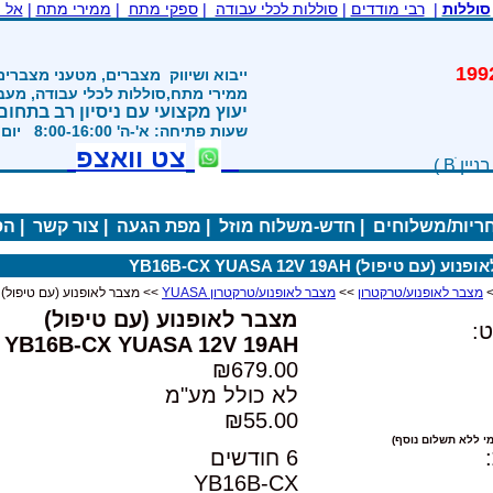
סוללות
|
רבי מודדים
|
סוללות לכלי עבודה
|
ספקי מתח
|
ממירי מתח
|
אל 
משנת 1992
ייבוא ושיווק
מצברים, מטעני מצברים
ממירי מתח,סוללות לכלי עבודה, מע
יעוץ מקצועי עם ניסיון רב בתחום
שעות פתיחה: א'-ה' 8:00-16:00 יום ו' 800-1200
צט וואצפ
חריות/משלוחים
|
חדש-משלוח מוזל
|
מפת הגעה
|
צור קשר
|
הס
(עם טיפול) YB16B-CX YUASA 12V 19AH
מצבר לאופנוע/טרקטרון
>>
מצבר לאופנוע/טרקטרון YUASA
>> מצבר לאופנוע (עם טיפול) YB16B-CX YUASA 12V 19AH
מצבר לאופנוע (עם טיפול)
:
YB16B-CX YUASA 12V 19AH
₪679.00
לא כולל מע"מ
₪55.00
י ללא תשלום נוסף)
6 חודשים
YB16B-CX