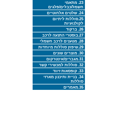
23. מתאמי
חשמל/כבלים/פלגים
24. שלטים אלחוטיים
25.סוללות ליתיום
לקולנועיות
26. ברקוד
27.בוסטרי התנעה לרכב
28. מטענים לרכב חשמלי
29.שיפוץ סוללות מיוחדות
30. מוצרים שונים
31.מגברים/אינטרקום
32. סוללות למכשירי קשר
33. קופסאות זיווד
34. בניית ותיכנון מארזי
סוללות
35.מאמרים