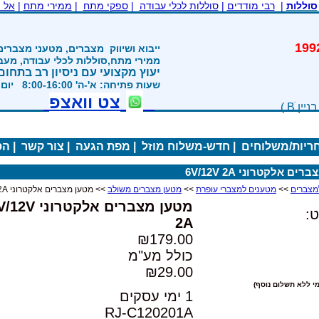
סוללות
|
רבי מודדים
|
סוללות לכלי עבודה
|
ספקי מתח
|
ממירי מתח
|
אל 
משנת 1992
ייבוא ושיווק
מצברים, מטעני מצברים
ממירי מתח,סוללות לכלי עבודה, מע
יעוץ מקצועי עם ניסיון רב בתחום
שעות פתיחה: א'-ה' 8:00-16:00 יום ו' 800-1200
צט וואצפ
חריות/משלוחים
|
חדש-משלוח מוזל
|
מפת הגעה
|
צור קשר
|
הס
ים אלקטרוני 6V/12V 2A
>>
מטענים למצברי עופרת
>>
מטען מצברים משולב
>> מטען מצברים אלקטרוני 6V/12V 2A
מטען מצברים אלקטרוני 
:
2A
₪179.00
כולל מע"מ
₪29.00
י ללא תשלום נוסף)
1 ימי עסקים
RJ-C120201A