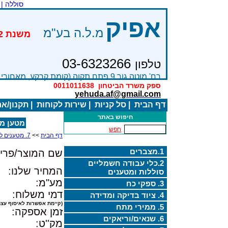
סוללה |
אפיק
מ.ל.ה בע"מ
03-6323266
טלפון
רח' מוטה גור 9 פתח תקוה (קומת קרקע, מאחורי בניין Bׂ )
ספק משרד הביטחון
0011011638
yehuda.af@gmail.com
דף הבית
|
סל קניות
|
שירות לקוחות
|
תקנון/א
חיפוש באתר
מטען מצבר
חפש
דף הבית
>>
7. מטענים למצברים
1.מצברים
שם המוצר/פריט
2.כלי עבודה חשמליים
המחיר שלנו:
סוללות ומטענים
מע"מ:
3. ספקי כח
דמי משלוח:
4. ציוד בדיקה ומדידה
(קיימת אפשרות לאיסוף עצמ
5. ממירי מתח
זמן אספקה:
6. שנאים/וריאקים
מק''ט: