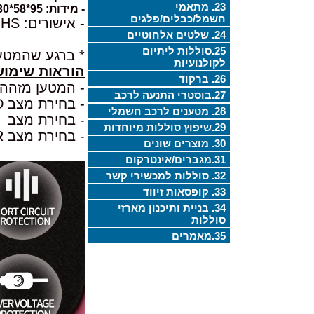
23. מתאמי
- מידות: 95*58*30
חשמל/כבלים/פלגים
- אישורים: CE FC ROHS
24. שלטים אלחוטיים
25.סוללות ליתיום
* ברגע שהמטען
לקולנועיות
הוראות שימוש
26. ברקוד
- המטען מזהה או
27.בוסטרי התנעה לרכב
- בחירת מצב STD (אופנוע) טעינה מהירה (2A MAX)
28. מטענים לרכב חשמלי
- בחירת מצב TKL טעינה איטית.
29.שיפוץ סוללות מיוחדות
- בחירת מצב REPAIR תיקון מצבר ישן
30. מוצרים שונים
31.מגברים/אינטרקום
32. סוללות למכשירי קשר
33. קופסאות זיווד
34. בניית ותיכנון מארזי
סוללות
35.מאמרים