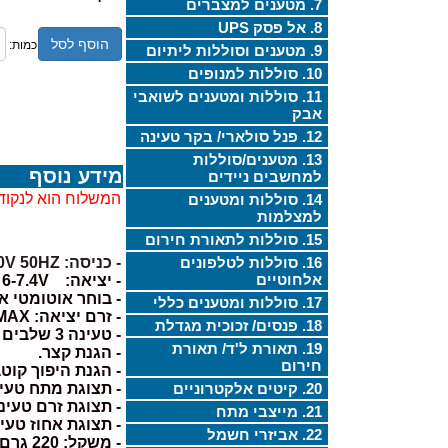
7. מטענים למצברים
8. אל פסק UPS
הוסף לסל
כמות:
9. מטענים וסוללות ליתיום
10. סוללות למנופים
11. סוללות ומטענים לשואבי
אבק
12. פנל סולארי/ בקר טעינה
13. מטענים/סוללות
מידע נוסף
למחשבים ניידים
המשלוח הוא לנקוד
14. סוללות ומטענים
למצלמות
15. סוללות לתאורת חירום
16. סוללות לטלפונים
- כניסה: 110-240V 50HZ
אלחוטיים
- יציאה: 6-7.4V או 12-14.8V
- בוחר אוטומטי 
17. סוללות ומטענים כללי
- זרם יציאה: 2A MAX
18. פנסים/ זכוכית מגדלת
- טעינה 3 שלבים (מטען חכם).
19. תאורת ל'ד/ תאורת
- הגנת קצר.
חירום
- הגנת היפוך קוטב
20. קיטים אלקטרוניים
- תצוגת מתח טעינ
- תצוגת זרם טעינ
21. מייצבי מתח
- תצוגת אחוז טעינ
22. אביזרי חשמל
- משקל: 220 גרם