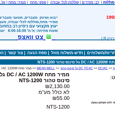
סוללות
|
רבי מודדים
|
סוללות לכלי עבודה
|
ספקי מתח
|
ממירי מתח
|
אל 
משנת 1992
ייבוא ושיווק
מצברים, מטעני מצברים
ממירי מתח,סוללות לכלי עבודה, מע
יעוץ מקצועי עם ניסיון רב בתחום
שעות פתיחה: א'-ה' 8:00-16:00 יום ו' 800-1200
צט וואצפ
חריות/משלוחים
|
חדש-משלוח מוזל
|
מפת הגעה
|
צור קשר
|
הס
וס טהור NTS-1200
>>
DC/AC גל סינוס טהור
>>
DC TO AC
>>
MEAN WELL
>> ממיר מתח DC / AC 1200W גל סינוס טהור NTS-1200
ממיר מתח DC / AC 1200W גל
:
סינוס טהור NTS-1200
₪2,130.00
לא כולל מע"מ
₪55.00
י ללא תשלום נוסף)
NTS-1200