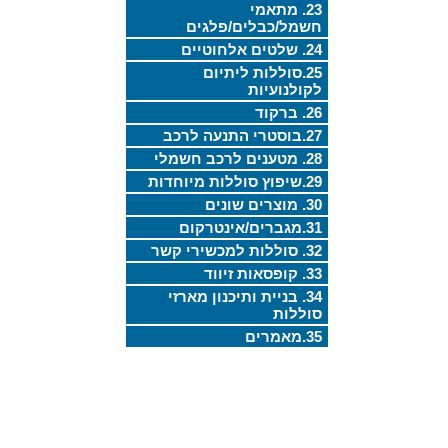
23. מתאמי
חשמל/כבלים/פלגים
24. שלטים אלחוטיים
25.סוללות ליתיום
לקולנועיות
26. ברקוד
27.בוסטרי התנעה לרכב
28. מטענים לרכב חשמלי
29.שיפוץ סוללות מיוחדות
30. מוצרים שונים
31.מגברים/אינטרקום
32. סוללות למכשירי קשר
33. קופסאות זיווד
34. בניית ותיכנון מארזי
סוללות
35.מאמרים