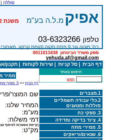
סוללה |
אפיק
מ.ל.ה בע"מ
03-6323266
טלפון
רח' מוטה גור 9 פתח תקוה (קומת קרקע, מאחורי בניין Bׂ )
ספק משרד הביטחון
0011011638
yehuda.af@gmail.com
דף הבית
|
סל קניות
|
שירות לקוחות
|
תקנון/א
חיפוש באתר
ממיר מתח DC / AC 1200W גל סינ
חפש
דף הבית
>>
5. ממירי מתח
1.מצברים
שם המוצר/פריט
2.כלי עבודה חשמליים
המחיר שלנו:
סוללות ומטענים
מע"מ:
3. ספקי כח
דמי משלוח:
4. ציוד בדיקה ומדידה
(קיימת אפשרות לאיסוף עצמ
5. ממירי מתח
מק''ט:
6. שנאים/וריאקים