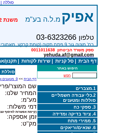
סוללה |
אפיק
מ.ל.ה בע"מ
03-6323266
טלפון
רח' מוטה גור 9 פתח תקוה (קומת קרקע, מאחורי בניין Bׂ )
ספק משרד הביטחון
0011011638
yehuda.af@gmail.com
דף הבית
|
סל קניות
|
שירות לקוחות
|
תקנון/א
חיפוש באתר
סוללת כפתו
חפש
דף הבית
>>
9. מטענים וסוללות ליתיום
שם המוצר/פריט
1.מצברים
המחיר שלנו:
2.כלי עבודה חשמליים
מע"מ:
סוללות ומטענים
דמי משלוח:
3. ספקי כח
(קיימת אפשרות לאיסוף עצמ
4. ציוד בדיקה ומדידה
זמן אספקה:
5. ממירי מתח
מק''ט:
6. שנאים/וריאקים