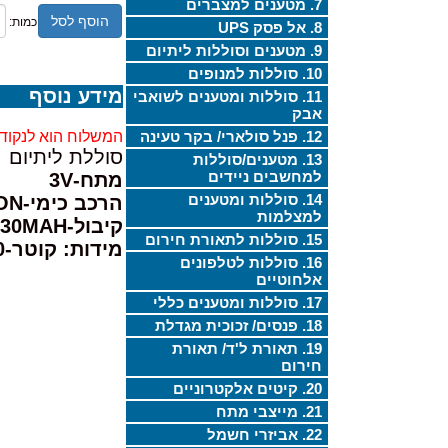
7. מטענים למצברים
הוסף לסל
כמות:
8. אל פסק UPS
9. מטענים וסוללות ליתיום
10. סוללות למנופים
מידע נוסף
11. סוללות ומטענים לשואבי
אבק
12. פנל סולארי/ בקר טעינה
המשלוח הוא לנקודת
סוללת ליתיום
13. מטענים/סוללות
למחשבים ניידים
מתח-3V
14. סוללות ומטענים
הרכב כימי-LI-ION
למצלמות
קיבול-30MAH
15. סוללות לתאורת חירום
מידות: קוטר-10מ"מ, עובי-2.5מ"מ
16. סוללות לטלפונים
אלחוטיים
17. סוללות ומטענים כללי
18. פנסים/ זכוכית מגדלת
19. תאורת ל'ד/ תאורת
חירום
20. קיטים אלקטרוניים
21. מייצבי מתח
22. אביזרי חשמל