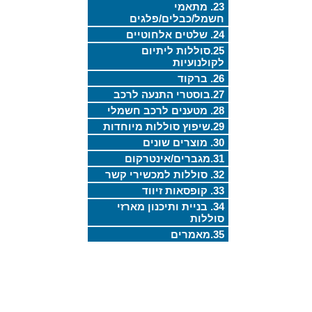
23. מתאמי
חשמל/כבלים/פלגים
24. שלטים אלחוטיים
25.סוללות ליתיום
לקולנועיות
26. ברקוד
27.בוסטרי התנעה לרכב
28. מטענים לרכב חשמלי
29.שיפוץ סוללות מיוחדות
30. מוצרים שונים
31.מגברים/אינטרקום
32. סוללות למכשירי קשר
33. קופסאות זיווד
34. בניית ותיכנון מארזי
סוללות
35.מאמרים