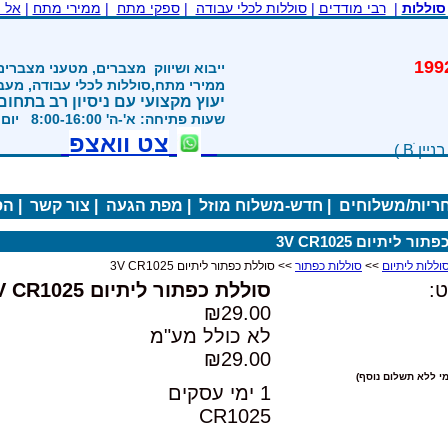
סוללות
|
רבי מודדים
|
סוללות לכלי עבודה
|
ספקי מתח
|
ממירי מתח
|
אל 
משנת 1992
ייבוא ושיווק
מצברים, מטעני מצברים
ממירי מתח,סוללות לכלי עבודה, מע
יעוץ מקצועי עם ניסיון רב בתחום
שעות פתיחה: א'-ה' 8:00-16:00 יום ו' 800-1200
צט וואצפ
חריות/משלוחים
|
חדש-משלוח מוזל
|
מפת הגעה
|
צור קשר
|
הס
ר ליתיום 3V CR1025
>>
סוללות כפתור
>> סוללת כפתור ליתיום 3V CR1025
:
סוללת כפתור ליתיום 3V CR1025
₪29.00
לא כולל מע"מ
₪29.00
י ללא תשלום נוסף)
1 ימי עסקים
CR1025