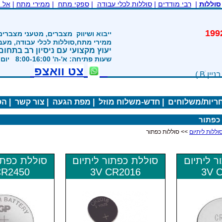
סוללות
|
רבי מודדים
|
סוללות לכלי עבודה
|
ספקי מתח
|
ממירי מתח
|
אל 
משנת 1992
ייבוא ושיווק
מצברים, מטעני מצברים
ממירי מתח,סוללות לכלי עבודה, מע
יעוץ מקצועי עם ניסיון רב בתחום
שעות פתיחה: א'-ה' 8:00-16:00 יום ו' 800-1200
צט וואצפ
חריות/משלוחים
|
חדש-משלוח מוזל
|
מפת הגעה
|
צור קשר
|
הס
כפתור
>> סוללות כפתור
ר ליתיום
סוללת כפתור ליתיום
סוללת כפתו
CR2450
3V CR2016
3V 