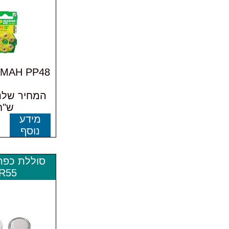
0MAH PP48
ש"ח
מידע
נוסף
R55