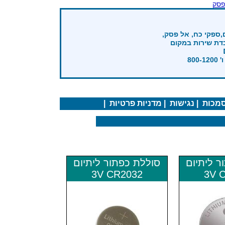
פסק
,ספקי כח, אל פסק,
בדת שירות במקום
מכות
|
נגישות
|
מדניות פרטיות
|
ר ליתיום
סוללת כפתור ליתיום
3V CR2032
3V 