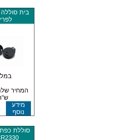
לפרי
במלא
ש"ח
מידע
נוסף
סוללת כפתו
CR2330