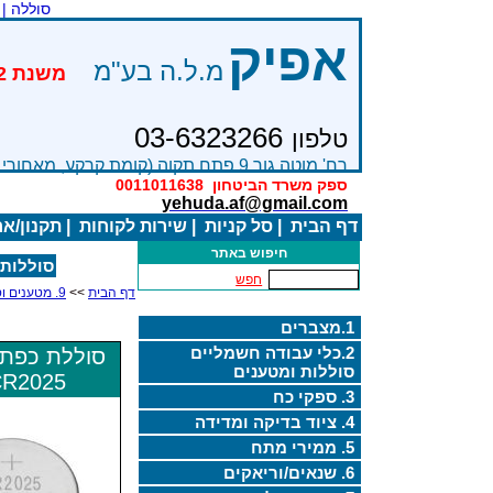
סוללה |
אפיק
מ.ל.ה בע"מ
03-6323266
טלפון
רח' מוטה גור 9 פתח תקוה (קומת קרקע, מאחורי בניין Bׂ )
ספק משרד הביטחון
0011011638
yehuda.af@gmail.com
דף הבית
|
סל קניות
|
שירות לקוחות
|
תקנון/א
חיפוש באתר
סוללות 
חפש
דף הבית
>>
9. מטענים וסוללות ליתיום
1.מצברים
2.כלי עבודה חשמליים
סוללת כפתו
סוללות ומטענים
CR2025
3. ספקי כח
4. ציוד בדיקה ומדידה
5. ממירי מתח
6. שנאים/וריאקים