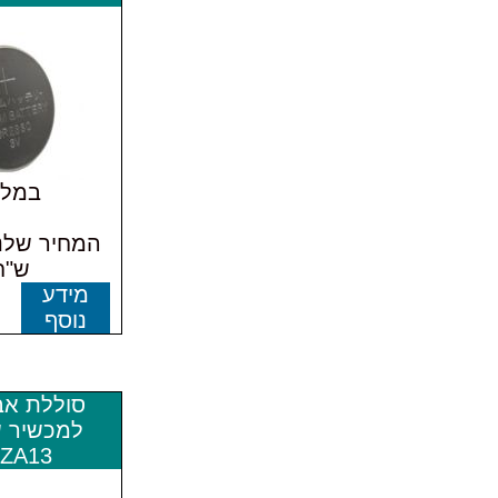
במלא
ש"ח
מידע
נוסף
סוללת אב
למכשיר 
ZA13