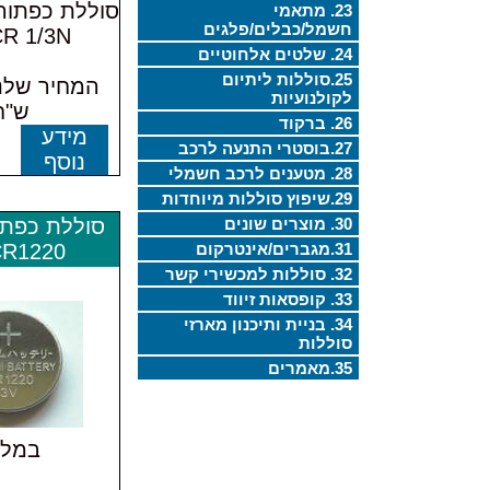
23. מתאמי
חשמל/כבלים/פלגים
R 1/3N,
24. שלטים אלחוטיים
25.סוללות ליתיום
לקולנועיות
ש"ח
26. ברקוד
מידע
27.בוסטרי התנעה לרכב
נוסף
28. מטענים לרכב חשמלי
29.שיפוץ סוללות מיוחדות
30. מוצרים שונים
סוללת כפתו
31.מגברים/אינטרקום
CR1220
32. סוללות למכשירי קשר
33. קופסאות זיווד
34. בניית ותיכנון מארזי
סוללות
35.מאמרים
במלא