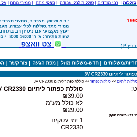
סוללות
|
רבי מודדים
|
סוללות לכלי עבודה
|
ספקי מתח
|
ממירי מתח
|
אל 
משנת 1992
ייבוא ושיווק
מצברים, מטעני מצברים
ממירי מתח,סוללות לכלי עבודה, מע
יעוץ מקצועי עם ניסיון רב בתחום
שעות פתיחה: א'-ה' 8:00-16:00 יום ו' 800-1200
צט וואצפ
חריות/משלוחים
|
חדש-משלוח מוזל
|
מפת הגעה
|
צור קשר
|
הס
ר ליתיום 3V CR2330
>>
סוללות כפתור
>> סוללת כפתור ליתיום 3V CR2330
:
סוללת כפתור ליתיום 3V CR2330
₪39.00
לא כולל מע"מ
₪29.00
י ללא תשלום נוסף)
1 ימי עסקים
CR2330