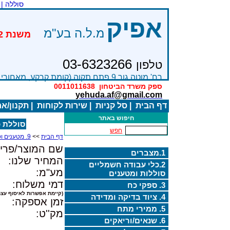
סוללה |
אפיק
מ.ל.ה בע"מ
03-6323266
טלפון
רח' מוטה גור 9 פתח תקוה (קומת קרקע, מאחורי בניין Bׂ )
ספק משרד הביטחון
0011011638
yehuda.af@gmail.com
דף הבית
|
סל קניות
|
שירות לקוחות
|
תקנון/א
חיפוש באתר
סוללת כפתו
חפש
דף הבית
>>
9. מטענים וסוללות ליתיום
שם המוצר/פריט
1.מצברים
המחיר שלנו:
2.כלי עבודה חשמליים
מע"מ:
סוללות ומטענים
דמי משלוח:
3. ספקי כח
(קיימת אפשרות לאיסוף עצמ
4. ציוד בדיקה ומדידה
זמן אספקה:
5. ממירי מתח
מק''ט:
6. שנאים/וריאקים