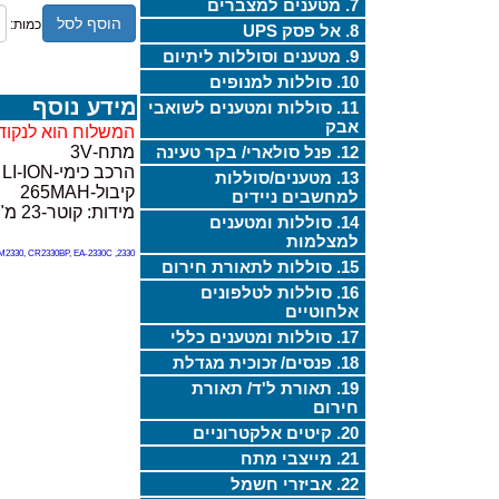
7. מטענים למצברים
הוסף לסל
כמות:
8. אל פסק UPS
9. מטענים וסוללות ליתיום
10. סוללות למנופים
מידע נוסף
11. סוללות ומטענים לשואבי
אבק
המשלוח הוא לנקוד
12. פנל סולארי/ בקר טעינה
מתח-3V
הרכב כימי-LI-ION
13. מטענים/סוללות
קיבול-265MAH
למחשבים ניידים
מידות: קוטר-23 מ"מ , עובי-3 מ"מ
14. סוללות ומטענים
למצלמות
2330, BR2330, ECR2330, KCR2330, LM2330, CR2330BP, EA-2330C
15. סוללות לתאורת חירום
16. סוללות לטלפונים
אלחוטיים
17. סוללות ומטענים כללי
18. פנסים/ זכוכית מגדלת
19. תאורת ל'ד/ תאורת
חירום
20. קיטים אלקטרוניים
21. מייצבי מתח
22. אביזרי חשמל