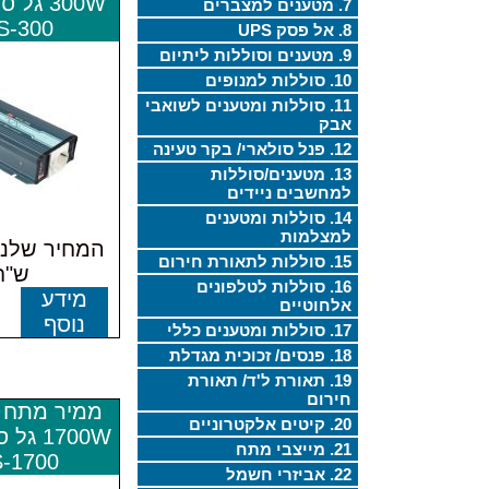
300W גל
7. מטענים למצברים
S-300
8. אל פסק UPS
9. מטענים וסוללות ליתיום
10. סוללות למנופים
11. סוללות ומטענים לשואבי
אבק
12. פנל סולארי/ בקר טעינה
13. מטענים/סוללות
למחשבים ניידים
14. סוללות ומטענים
למצלמות
15. סוללות לתאורת חירום
ש"ח
16. סוללות לטלפונים
מידע
אלחוטיים
נוסף
17. סוללות ומטענים כללי
18. פנסים/ זכוכית מגדלת
19. תאורת ל'ד/ תאורת
חירום
20. קיטים אלקטרוניים
1700W ג
21. מייצבי מתח
-1700
22. אביזרי חשמל