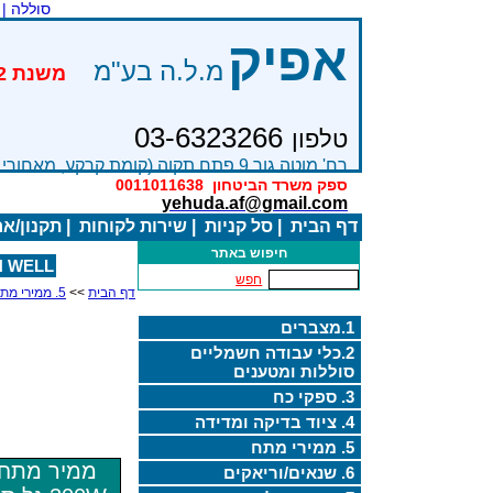
סוללה |
אפיק
מ.ל.ה בע"מ
03-6323266
טלפון
רח' מוטה גור 9 פתח תקוה (קומת קרקע, מאחורי בניין Bׂ )
ספק משרד הביטחון
0011011638
yehuda.af@gmail.com
דף הבית
|
סל קניות
|
שירות לקוחות
|
תקנון/א
חיפוש באתר
 WELL
חפש
דף הבית
>>
5. ממירי מתח
1.מצברים
2.כלי עבודה חשמליים
סוללות ומטענים
3. ספקי כח
4. ציוד בדיקה ומדידה
5. ממירי מתח
6. שנאים/וריאקים