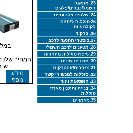
23. מתאמי
חשמל/כבלים/פלגים
24. שלטים אלחוטיים
25.סוללות ליתיום
לקולנועיות
26. ברקוד
27.בוסטרי התנעה לרכב
במלא
28. מטענים לרכב חשמלי
29.שיפוץ סוללות מיוחדות
30. מוצרים שונים
ש"ח
31.מגברים/אינטרקום
מידע
32. סוללות למכשירי קשר
נוסף
33. קופסאות זיווד
34. בניית ותיכנון מארזי
סוללות
35.מאמרים