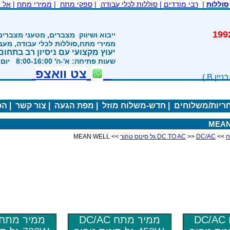
סוללות
|
רבי מודדים
|
סוללות לכלי עבודה
|
ספקי מתח
|
ממירי מתח
|
אל 
משנת 1992
ייבוא ושיווק
מצברים, מטעני מצברים
ממירי מתח,סוללות לכלי עבודה, מע
יעוץ מקצועי עם ניסיון רב בתחום
שעות פתיחה: א'-ה' 8:00-16:00 יום ו' 800-1200
צט וואצפ
חריות/משלוחים
|
חדש-משלוח מוזל
|
מפת הגעה
|
צור קשר
|
הס
MEAN
>>
DC/AC גל סינוס טהור
>>
DC TO AC
>> MEAN WELL
ממיר מתח DC/AC
ממיר מתח DC/AC